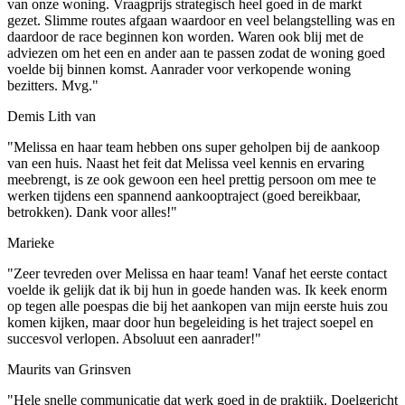
van onze woning. Vraagprijs strategisch heel goed in de markt
gezet. Slimme routes afgaan waardoor en veel belangstelling was en
daardoor de race beginnen kon worden. Waren ook blij met de
adviezen om het een en ander aan te passen zodat de woning goed
voelde bij binnen komst. Aanrader voor verkopende woning
bezitters. Mvg."
Demis Lith van
"Melissa en haar team hebben ons super geholpen bij de aankoop
van een huis. Naast het feit dat Melissa veel kennis en ervaring
meebrengt, is ze ook gewoon een heel prettig persoon om mee te
werken tijdens een spannend aankooptraject (goed bereikbaar,
betrokken). Dank voor alles!"
Marieke
"Zeer tevreden over Melissa en haar team! Vanaf het eerste contact
voelde ik gelijk dat ik bij hun in goede handen was. Ik keek enorm
op tegen alle poespas die bij het aankopen van mijn eerste huis zou
komen kijken, maar door hun begeleiding is het traject soepel en
succesvol verlopen. Absoluut een aanrader!"
Maurits van Grinsven
"Hele snelle communicatie dat werk goed in de praktijk. Doelgericht