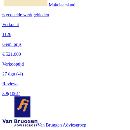
Makelaarsland
6 gedeelde werkgebieden
Verkocht
1126
Gem. prijs
€ 521.000
Verkooptijd
27 dgn
(-4)
Reviews
8.8
(1061)
Van Bruggen Adviesgroep