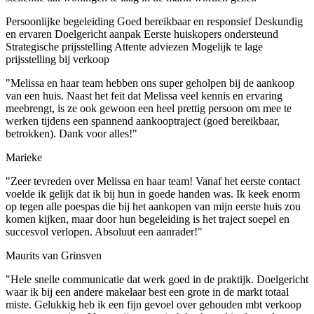
Persoonlijke begeleiding
Goed bereikbaar en responsief
Deskundig
en ervaren
Doelgericht aanpak
Eerste huiskopers ondersteund
Strategische prijsstelling
Attente adviezen
Mogelijk te lage
prijsstelling bij verkoop
"Melissa en haar team hebben ons super geholpen bij de aankoop
van een huis. Naast het feit dat Melissa veel kennis en ervaring
meebrengt, is ze ook gewoon een heel prettig persoon om mee te
werken tijdens een spannend aankooptraject (goed bereikbaar,
betrokken). Dank voor alles!"
Marieke
"Zeer tevreden over Melissa en haar team! Vanaf het eerste contact
voelde ik gelijk dat ik bij hun in goede handen was. Ik keek enorm
op tegen alle poespas die bij het aankopen van mijn eerste huis zou
komen kijken, maar door hun begeleiding is het traject soepel en
succesvol verlopen. Absoluut een aanrader!"
Maurits van Grinsven
"Hele snelle communicatie dat werk goed in de praktijk. Doelgericht
waar ik bij een andere makelaar best een grote in de markt totaal
miste. Gelukkig heb ik een fijn gevoel over gehouden mbt verkoop