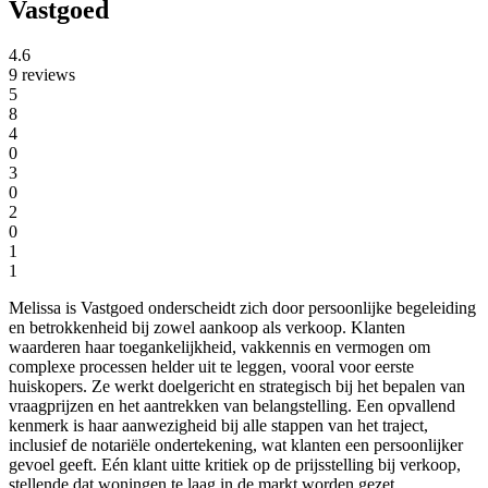
Vastgoed
4.6
9 reviews
5
8
4
0
3
0
2
0
1
1
Melissa is Vastgoed onderscheidt zich door persoonlijke begeleiding
en betrokkenheid bij zowel aankoop als verkoop. Klanten
waarderen haar toegankelijkheid, vakkennis en vermogen om
complexe processen helder uit te leggen, vooral voor eerste
huiskopers. Ze werkt doelgericht en strategisch bij het bepalen van
vraagprijzen en het aantrekken van belangstelling. Een opvallend
kenmerk is haar aanwezigheid bij alle stappen van het traject,
inclusief de notariële ondertekening, wat klanten een persoonlijker
gevoel geeft. Eén klant uitte kritiek op de prijsstelling bij verkoop,
stellende dat woningen te laag in de markt worden gezet.