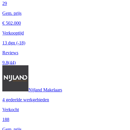
29
Gem. prijs
€ 502.000
Verkooptijd
13 dgn
(-18)
Reviews
9.8
(44)
Nijland Makelaars
4 gedeelde werkgebieden
Verkocht
188
Gem. prijs