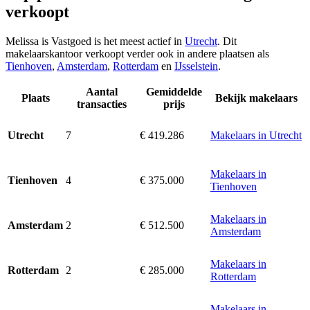
verkoopt
Melissa is Vastgoed is het meest actief in
Utrecht
. Dit
makelaarskantoor verkoopt verder ook in andere plaatsen als
Tienhoven
,
Amsterdam
,
Rotterdam
en
IJsselstein
.
Aantal
Gemiddelde
Plaats
Bekijk makelaars
transacties
prijs
7
€ 419.286
Makelaars in Utrecht
Utrecht
Makelaars in
4
€ 375.000
Tienhoven
Tienhoven
Makelaars in
2
€ 512.500
Amsterdam
Amsterdam
Makelaars in
2
€ 285.000
Rotterdam
Rotterdam
Makelaars in