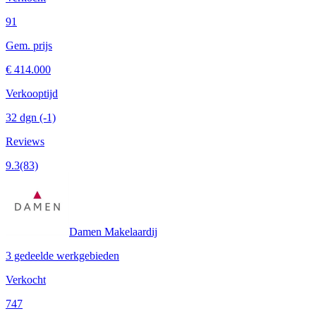
91
Gem. prijs
€ 414.000
Verkooptijd
32 dgn
(-1)
Reviews
9.3
(83)
Damen Makelaardij
3 gedeelde werkgebieden
Verkocht
747