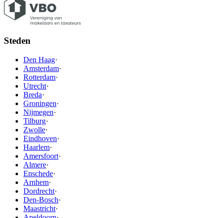
Steden
Den Haag
·
Amsterdam
·
Rotterdam
·
Utrecht
·
Breda
·
Groningen
·
Nijmegen
·
Tilburg
·
Zwolle
·
Eindhoven
·
Haarlem
·
Amersfoort
·
Almere
·
Enschede
·
Arnhem
·
Dordrecht
·
Den-Bosch
·
Maastricht
·
Apeldoorn
·