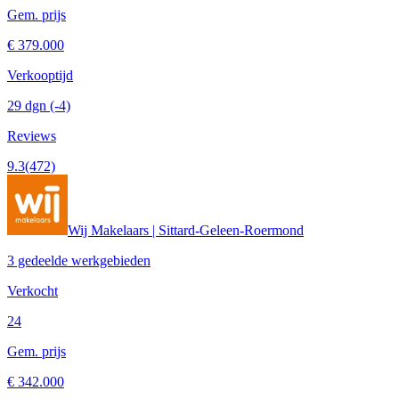
Gem. prijs
€ 379.000
Verkooptijd
29 dgn
(-4)
Reviews
9.3
(472)
Wij Makelaars | Sittard-Geleen-Roermond
3 gedeelde werkgebieden
Verkocht
24
Gem. prijs
€ 342.000