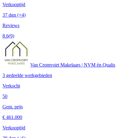
Verkooptijd
37 dgn
(+4)
Reviews
8.6
(9)
Van Cromvoirt Makelaars | NVM én Qualis
3 gedeelde werkgebieden
Verkocht
50
Gem. prijs
€ 461.000
Verkooptijd