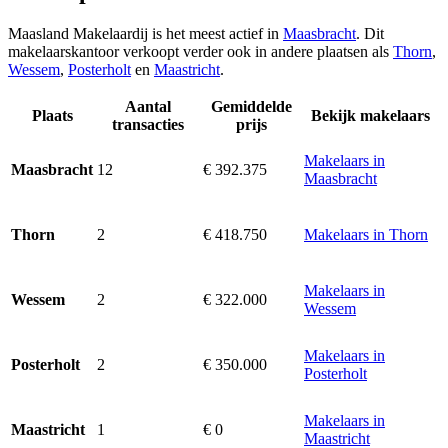
Maasland Makelaardij is het meest actief in
Maasbracht
. Dit
makelaarskantoor verkoopt verder ook in andere plaatsen als
Thorn
,
Wessem
,
Posterholt
en
Maastricht
.
Aantal
Gemiddelde
Plaats
Bekijk makelaars
transacties
prijs
Makelaars in
12
€ 392.375
Maasbracht
Maasbracht
2
€ 418.750
Makelaars in Thorn
Thorn
Makelaars in
2
€ 322.000
Wessem
Wessem
Makelaars in
2
€ 350.000
Posterholt
Posterholt
Makelaars in
1
€ 0
Maastricht
Maastricht