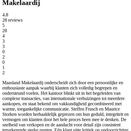
Makelaardij
4.8
28 reviews
5
28
4
3
3
0
2
0
1
2
Maasland Makelaardij onderscheidt zich door een persoonlijke en
enthousiaste aanpak waarbij klanten zich volledig begrepen en
ondersteund voelen. Het kantoor blinkt uit in het begeleiden van
complexe transacties, van internationale verhuizingen tot meerdere
aankopen, en staat bekend om vakkundigheid gecombineerd met
warme, toegankelijke communicatie. Steffen Frusch en Maurice
Storken worden herhaaldelijk geprezen om hun geduld, integriteit en
vermogen om klanten door het hele proces heen mee te denken. De
snelheid van verkopen en de aandacht voor detail zijn consistent
terugkerende sterke punten. Eén klant uitte kritiek op ondoorzichtige