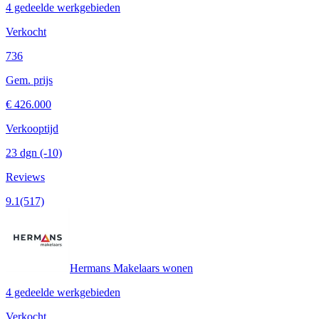
4 gedeelde werkgebieden
Verkocht
736
Gem. prijs
€ 426.000
Verkooptijd
23 dgn
(-10)
Reviews
9.1
(517)
Hermans Makelaars wonen
4 gedeelde werkgebieden
Verkocht