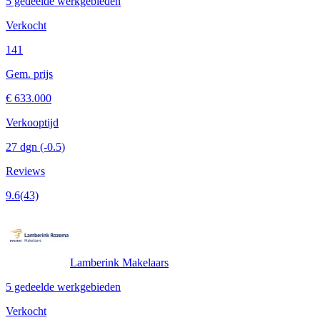
5 gedeelde werkgebieden
Verkocht
141
Gem. prijs
€ 633.000
Verkooptijd
27 dgn
(-0.5)
Reviews
9.6
(43)
Lamberink Makelaars
5 gedeelde werkgebieden
Verkocht