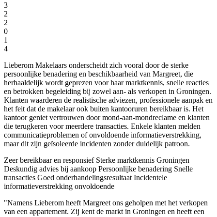
3
2
2
0
1
4
Lieberom Makelaars onderscheidt zich vooral door de sterke
persoonlijke benadering en beschikbaarheid van Margreet, die
herhaaldelijk wordt geprezen voor haar marktkennis, snelle reacties
en betrokken begeleiding bij zowel aan- als verkopen in Groningen.
Klanten waarderen de realistische adviezen, professionele aanpak en
het feit dat de makelaar ook buiten kantooruren bereikbaar is. Het
kantoor geniet vertrouwen door mond-aan-mondreclame en klanten
die terugkeren voor meerdere transacties. Enkele klanten melden
communicatieproblemen of onvoldoende informatieverstrekking,
maar dit zijn geïsoleerde incidenten zonder duidelijk patroon.
Zeer bereikbaar en responsief
Sterke marktkennis Groningen
Deskundig advies bij aankoop
Persoonlijke benadering
Snelle
transacties
Goed onderhandelingsresultaat
Incidentele
informatieverstrekking onvoldoende
"Namens Lieberom heeft Margreet ons geholpen met het verkopen
van een appartement. Zij kent de markt in Groningen en heeft een