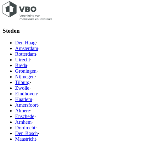
Steden
Den Haag
·
Amsterdam
·
Rotterdam
·
Utrecht
·
Breda
·
Groningen
·
Nijmegen
·
Tilburg
·
Zwolle
·
Eindhoven
·
Haarlem
·
Amersfoort
·
Almere
·
Enschede
·
Arnhem
·
Dordrecht
·
Den-Bosch
·
Maastricht
·