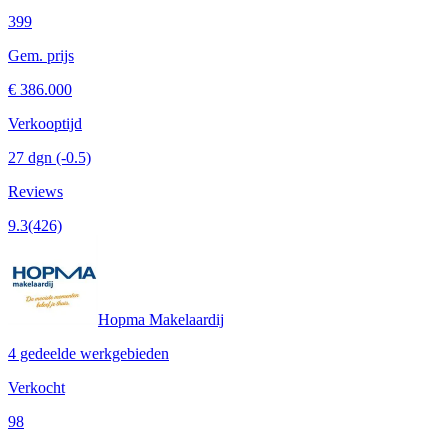
399
Gem. prijs
€ 386.000
Verkooptijd
27 dgn
(-0.5)
Reviews
9.3
(426)
Hopma Makelaardij
4 gedeelde werkgebieden
Verkocht
98