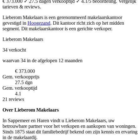
€ 373.000 ✓ 27.5 dagen verkooptijd ✓ 4.1/5 beoordeling. Vergelijk
tarieven & reviews.
Lieberom Makelaars is een gerenommeerd makelaarskantoor
gevestigd in
Hoogezand
.
Dit kantoor richt zich op het midden
segment.
Dit makelaarskantoor is een gerichte verkoper.
Lieberom Makelaars
34
verkocht
waarvan 34 in de afgelopen 12 maanden
€ 373.000
Gem. verkoopprijs
27.5 dgn
Gem. verkooptijd
4.1
21 reviews
Over Lieberom Makelaars
In Sappemeer en Haren vindt u Lieberom Makelaars, uw
betrouwbare partner voor het verkopen en aankopen van woningen.
Sinds 1875 staat dit familiebedrijf bekend om zijn kennis en ervaring
in de makelaardij.