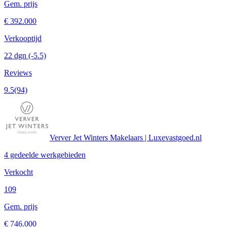
Gem. prijs
€ 392.000
Verkooptijd
22 dgn
(-5.5)
Reviews
9.5
(94)
Verver Jet Winters Makelaars | Luxevastgoed.nl
4 gedeelde werkgebieden
Verkocht
109
Gem. prijs
€ 746.000