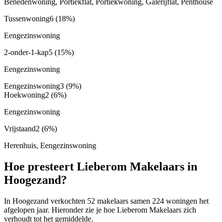
Benedenwoning, Portiekflat, Portiekwoning, Galerijflat, Penthouse
Tussenwoning
6
(18%)
Eengezinswoning
2-onder-1-kap
5
(15%)
Eengezinswoning
Eengezinswoning
3
(9%)
Hoekwoning
2
(6%)
Eengezinswoning
Vrijstaand
2
(6%)
Herenhuis, Eengezinswoning
Hoe presteert Lieberom Makelaars in
Hoogezand?
In Hoogezand verkochten 52 makelaars samen 224 woningen het
afgelopen jaar. Hieronder zie je hoe Lieberom Makelaars zich
verhoudt tot het gemiddelde.