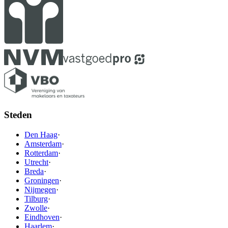
Steden
Den Haag
·
Amsterdam
·
Rotterdam
·
Utrecht
·
Breda
·
Groningen
·
Nijmegen
·
Tilburg
·
Zwolle
·
Eindhoven
·
Haarlem
·