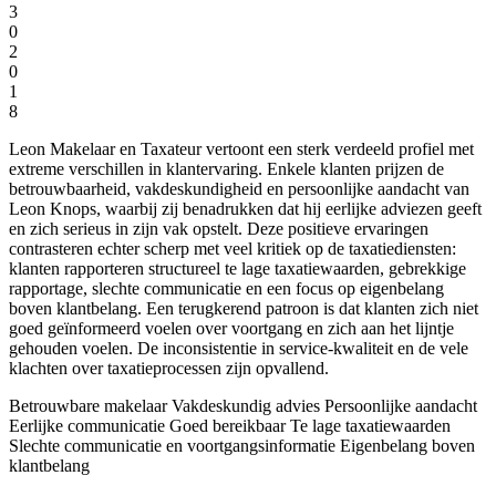
3
0
2
0
1
8
Leon Makelaar en Taxateur vertoont een sterk verdeeld profiel met
extreme verschillen in klantervaring. Enkele klanten prijzen de
betrouwbaarheid, vakdeskundigheid en persoonlijke aandacht van
Leon Knops, waarbij zij benadrukken dat hij eerlijke adviezen geeft
en zich serieus in zijn vak opstelt. Deze positieve ervaringen
contrasteren echter scherp met veel kritiek op de taxatiediensten:
klanten rapporteren structureel te lage taxatiewaarden, gebrekkige
rapportage, slechte communicatie en een focus op eigenbelang
boven klantbelang. Een terugkerend patroon is dat klanten zich niet
goed geïnformeerd voelen over voortgang en zich aan het lijntje
gehouden voelen. De inconsistentie in service-kwaliteit en de vele
klachten over taxatieprocessen zijn opvallend.
Betrouwbare makelaar
Vakdeskundig advies
Persoonlijke aandacht
Eerlijke communicatie
Goed bereikbaar
Te lage taxatiewaarden
Slechte communicatie en voortgangsinformatie
Eigenbelang boven
klantbelang