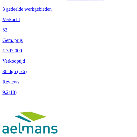
3 gedeelde werkgebieden
Verkocht
52
Gem. prijs
€ 397.000
Verkooptijd
36 dgn
(-76)
Reviews
9.2
(18)