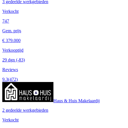
3 gedeelde werkgebieden
Verkocht
747
Gem. prijs
€ 379.000
Verkooptijd
29 dgn
(-83)
Reviews
9.3
(472)
Haus & Huis Makelaardij
2 gedeelde werkgebieden
Verkocht