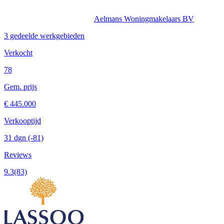
Aelmans Woningmakelaars BV
3 gedeelde werkgebieden
Verkocht
78
Gem. prijs
€ 445.000
Verkooptijd
31 dgn
(-81)
Reviews
9.3
(83)