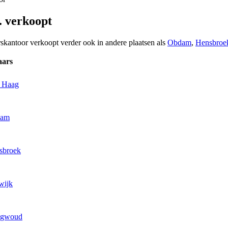
. verkoopt
rskantoor verkoopt verder ook in andere plaatsen als
Obdam
,
Hensbroe
aars
n Haag
dam
sbroek
wijk
ogwoud