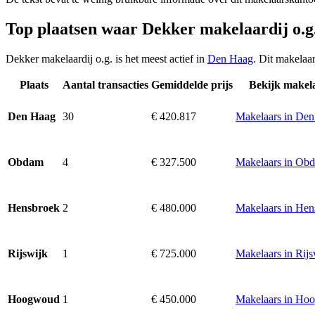
Top plaatsen waar Dekker makelaardij o.g
Dekker makelaardij o.g. is het meest actief in
Den Haag
. Dit makelaa
Plaats
Aantal transacties
Gemiddelde prijs
Bekijk makel
30
€ 420.817
Makelaars in De
Den Haag
4
€ 327.500
Makelaars in Ob
Obdam
2
€ 480.000
Makelaars in Hen
Hensbroek
1
€ 725.000
Makelaars in Rijs
Rijswijk
1
€ 450.000
Makelaars in Ho
Hoogwoud