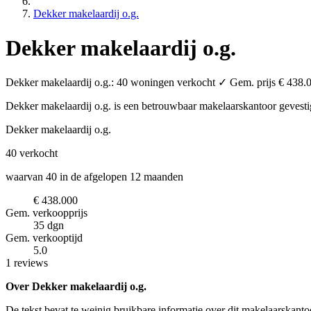
Dekker makelaardij o.g.
Dekker makelaardij o.g.
Dekker makelaardij o.g.: 40 woningen verkocht ✓ Gem. prijs € 438.0
Dekker makelaardij o.g. is een betrouwbaar makelaarskantoor
gevest
Dekker makelaardij o.g.
40
verkocht
waarvan 40 in de afgelopen 12 maanden
€ 438.000
Gem. verkoopprijs
35 dgn
Gem. verkooptijd
5.0
1 reviews
Over Dekker makelaardij o.g.
De tekst bevat te weinig bruikbare informatie over dit makelaarskanto