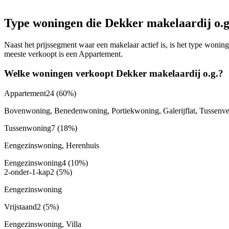
Type woningen die Dekker makelaardij o.g
Naast het prijssegment waar een makelaar actief is, is het type woni
meeste verkoopt is een Appartement.
Welke woningen verkoopt Dekker makelaardij o.g.?
Appartement
24
(60%)
Bovenwoning, Benedenwoning, Portiekwoning, Galerijflat, Tussenverd
Tussenwoning
7
(18%)
Eengezinswoning, Herenhuis
Eengezinswoning
4
(10%)
2-onder-1-kap
2
(5%)
Eengezinswoning
Vrijstaand
2
(5%)
Eengezinswoning, Villa