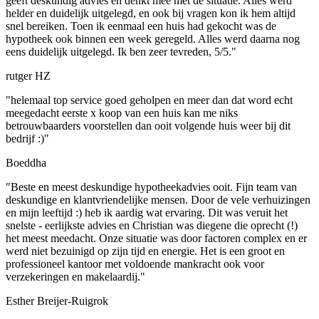
geeft deskundig advies en denkt mee met de situatie. Alles werd
helder en duidelijk uitgelegd, en ook bij vragen kon ik hem altijd
snel bereiken. Toen ik eenmaal een huis had gekocht was de
hypotheek ook binnen een week geregeld. Alles werd daarna nog
eens duidelijk uitgelegd. Ik ben zeer tevreden, 5/5."
rutger HZ
"helemaal top service goed geholpen en meer dan dat word echt
meegedacht eerste x koop van een huis kan me niks
betrouwbaarders voorstellen dan ooit volgende huis weer bij dit
bedrijf :)"
Boeddha
"Beste en meest deskundige hypotheekadvies ooit. Fijn team van
deskundige en klantvriendelijke mensen. Door de vele verhuizingen
en mijn leeftijd :) heb ik aardig wat ervaring. Dit was veruit het
snelste - eerlijkste advies en Christian was diegene die oprecht (!)
het meest meedacht. Onze situatie was door factoren complex en er
werd niet bezuinigd op zijn tijd en energie. Het is een groot en
professioneel kantoor met voldoende mankracht ook voor
verzekeringen en makelaardij."
Esther Breijer-Ruigrok