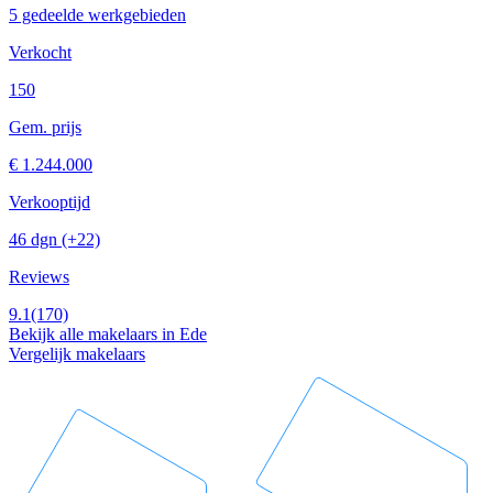
5 gedeelde werkgebieden
Verkocht
150
Gem. prijs
€ 1.244.000
Verkooptijd
46 dgn
(+22)
Reviews
9.1
(170)
Bekijk alle makelaars in Ede
Vergelijk makelaars