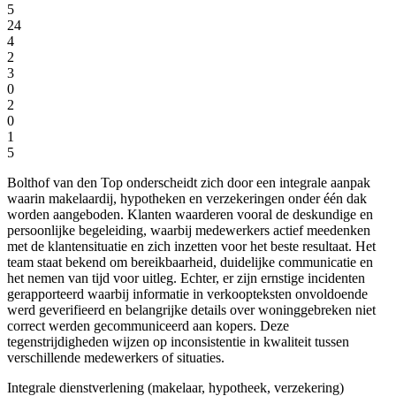
5
24
4
2
3
0
2
0
1
5
Bolthof van den Top onderscheidt zich door een integrale aanpak
waarin makelaardij, hypotheken en verzekeringen onder één dak
worden aangeboden. Klanten waarderen vooral de deskundige en
persoonlijke begeleiding, waarbij medewerkers actief meedenken
met de klantensituatie en zich inzetten voor het beste resultaat. Het
team staat bekend om bereikbaarheid, duidelijke communicatie en
het nemen van tijd voor uitleg. Echter, er zijn ernstige incidenten
gerapporteerd waarbij informatie in verkoopteksten onvoldoende
werd geverifieerd en belangrijke details over woninggebreken niet
correct werden gecommuniceerd aan kopers. Deze
tegenstrijdigheden wijzen op inconsistentie in kwaliteit tussen
verschillende medewerkers of situaties.
Integrale dienstverlening (makelaar, hypotheek, verzekering)