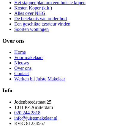
Het stappenplan om een huis te kopen
Kosten Koper (k.k.)
Alles over NHG
De betekenis van onder bod
Een geschikte taxateur vinden
Soorten woningen
Over ons
Home
Voor makelaars
Nieuws
Over ons
Contact
Werken bij Juiste Makelaar
Info
Jodenbreedstraat 25
1011 PZ Amsterdam
020 244 2818
info@juistemakelaar.nl
KvK: 81234567