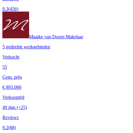
9.3
(456)
Maaike van Doorn Makelaar
5 gedeelde werkgebieden
Verkocht
55
Gem. prijs
€ 893.000
Verkooptijd
49 dgn
(+25)
Reviews
9.2
(88)