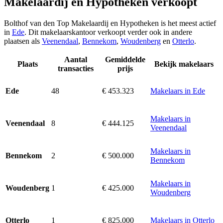
Makelaardij en Hypotheken verkoopt
Bolthof van den Top Makelaardij en Hypotheken is het meest actief
in
Ede
. Dit makelaarskantoor verkoopt verder ook in andere
plaatsen als
Veenendaal
,
Bennekom
,
Woudenberg
en
Otterlo
.
Aantal
Gemiddelde
Plaats
Bekijk makelaars
transacties
prijs
48
€ 453.323
Makelaars in Ede
Ede
Makelaars in
8
€ 444.125
Veenendaal
Veenendaal
Makelaars in
2
€ 500.000
Bennekom
Bennekom
Makelaars in
1
€ 425.000
Woudenberg
Woudenberg
1
€ 825.000
Makelaars in Otterlo
Otterlo