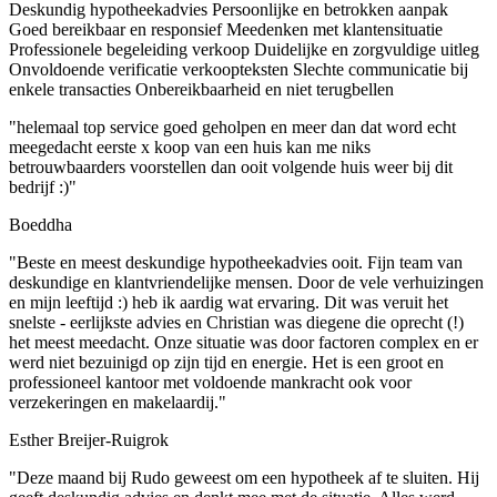
Deskundig hypotheekadvies
Persoonlijke en betrokken aanpak
Goed bereikbaar en responsief
Meedenken met klantensituatie
Professionele begeleiding verkoop
Duidelijke en zorgvuldige uitleg
Onvoldoende verificatie verkoopteksten
Slechte communicatie bij
enkele transacties
Onbereikbaarheid en niet terugbellen
"helemaal top service goed geholpen en meer dan dat word echt
meegedacht eerste x koop van een huis kan me niks
betrouwbaarders voorstellen dan ooit volgende huis weer bij dit
bedrijf :)"
Boeddha
"Beste en meest deskundige hypotheekadvies ooit. Fijn team van
deskundige en klantvriendelijke mensen. Door de vele verhuizingen
en mijn leeftijd :) heb ik aardig wat ervaring. Dit was veruit het
snelste - eerlijkste advies en Christian was diegene die oprecht (!)
het meest meedacht. Onze situatie was door factoren complex en er
werd niet bezuinigd op zijn tijd en energie. Het is een groot en
professioneel kantoor met voldoende mankracht ook voor
verzekeringen en makelaardij."
Esther Breijer-Ruigrok
"Deze maand bij Rudo geweest om een hypotheek af te sluiten. Hij