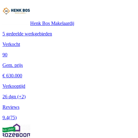
Henk Bos Makelaardij
5 gedeelde werkgebieden
Verkocht
90
Gem. prijs
€ 630.000
Verkooptijd
26 dgn
(+2)
Reviews
9.4
(75)