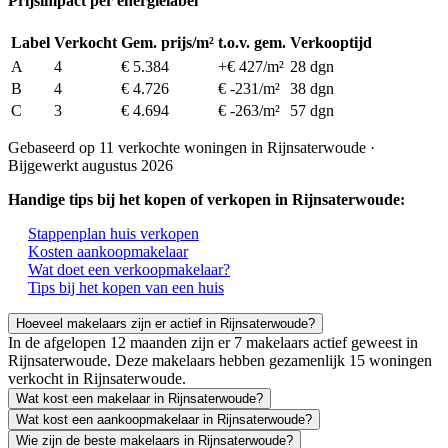
Prijsimpact per energielabel
Label
Verkocht
Gem. prijs/m²
t.o.v. gem.
Verkooptijd
A
4
€ 5.384
+€ 427/m²
28 dgn
B
4
€ 4.726
€ -231/m²
38 dgn
C
3
€ 4.694
€ -263/m²
57 dgn
Gebaseerd op 11 verkochte woningen in Rijnsaterwoude ·
Bijgewerkt augustus 2026
Handige tips bij het kopen of verkopen in Rijnsaterwoude:
Stappenplan huis verkopen
Kosten aankoopmakelaar
Wat doet een verkoopmakelaar?
Tips bij het kopen van een huis
Hoeveel makelaars zijn er actief in Rijnsaterwoude?
In de afgelopen 12 maanden zijn er 7 makelaars actief geweest in
Rijnsaterwoude. Deze makelaars hebben gezamenlijk 15 woningen
verkocht in Rijnsaterwoude.
Wat kost een makelaar in Rijnsaterwoude?
Wat kost een aankoopmakelaar in Rijnsaterwoude?
Wie zijn de beste makelaars in Rijnsaterwoude?