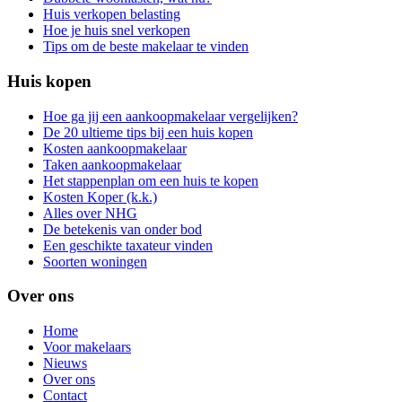
Huis verkopen belasting
Hoe je huis snel verkopen
Tips om de beste makelaar te vinden
Huis kopen
Hoe ga jij een aankoopmakelaar vergelijken?
De 20 ultieme tips bij een huis kopen
Kosten aankoopmakelaar
Taken aankoopmakelaar
Het stappenplan om een huis te kopen
Kosten Koper (k.k.)
Alles over NHG
De betekenis van onder bod
Een geschikte taxateur vinden
Soorten woningen
Over ons
Home
Voor makelaars
Nieuws
Over ons
Contact