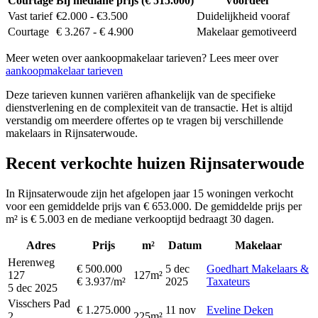
Courtage
Bij mediane prijs (€ 515.000)
Voordeel
Vast tarief
€2.000 - €3.500
Duidelijkheid vooraf
Courtage
€ 3.267 - € 4.900
Makelaar gemotiveerd
Meer weten over aankoopmakelaar tarieven? Lees meer over
aankoopmakelaar tarieven
Deze tarieven kunnen variëren afhankelijk van de specifieke
dienstverlening en de complexiteit van de transactie. Het is altijd
verstandig om meerdere offertes op te vragen bij verschillende
makelaars in Rijnsaterwoude.
Recent verkochte huizen Rijnsaterwoude
In Rijnsaterwoude zijn het afgelopen jaar 15 woningen verkocht
voor een gemiddelde prijs van € 653.000. De gemiddelde prijs per
m² is € 5.003 en de mediane verkooptijd bedraagt 30 dagen.
Adres
Prijs
m²
Datum
Makelaar
Herenweg
€ 500.000
5 dec
Goedhart Makelaars &
127
127m²
€ 3.937/m²
2025
Taxateurs
5 dec 2025
Visschers Pad
€ 1.275.000
11 nov
Eveline Deken
2
225m²