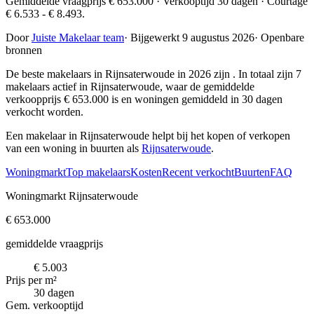
Gemiddelde vraagprijs € 653.000 · Verkooptijd 30 dagen · Courtage
€ 6.533 - € 8.493.
Door
Juiste Makelaar team
·
Bijgewerkt 9 augustus 2026
·
Openbare
bronnen
De beste makelaars in Rijnsaterwoude in 2026 zijn
. In totaal zijn 7
makelaars actief in Rijnsaterwoude, waar de gemiddelde
verkoopprijs € 653.000 is en woningen gemiddeld in 30 dagen
verkocht worden.
Een makelaar in Rijnsaterwoude helpt bij het kopen of verkopen
van een woning in buurten als
Rijnsaterwoude
.
Woningmarkt
Top makelaars
Kosten
Recent verkocht
Buurten
FAQ
Woningmarkt Rijnsaterwoude
€ 653.000
gemiddelde vraagprijs
€ 5.003
Prijs per m²
30 dagen
Gem. verkooptijd