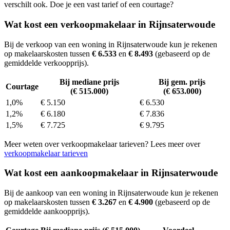
verschilt ook. Doe je een vast tarief of een courtage?
Wat kost een verkoopmakelaar in Rijnsaterwoude
Bij de verkoop van een woning in Rijnsaterwoude kun je rekenen
op makelaarskosten tussen
€ 6.533
en
€ 8.493
(gebaseerd op de
gemiddelde verkoopprijs).
Bij mediane prijs
Bij gem. prijs
Courtage
(€ 515.000)
(€ 653.000)
1,0%
€ 5.150
€ 6.530
1,2%
€ 6.180
€ 7.836
1,5%
€ 7.725
€ 9.795
Meer weten over verkoopmakelaar tarieven? Lees meer over
verkoopmakelaar tarieven
Wat kost een aankoopmakelaar in Rijnsaterwoude
Bij de aankoop van een woning in Rijnsaterwoude kun je rekenen
op makelaarskosten tussen
€ 3.267
en
€ 4.900
(gebaseerd op de
gemiddelde aankoopprijs).