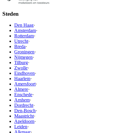
Steden
Den Haag
·
Amsterdam
·
Rotterdam
·
Utrecht
·
Breda
·
Groningen
·
Nijmegen
·
Tilburg
·
Zwolle
·
Eindhoven
·
Haarlem
·
Amersfoort
·
Almere
·
Enschede
·
Arnhem
·
Dordrecht
·
Den-Bosch
·
Maastricht
·
Apeldoorn
·
Leiden
·
Alkmaar
·