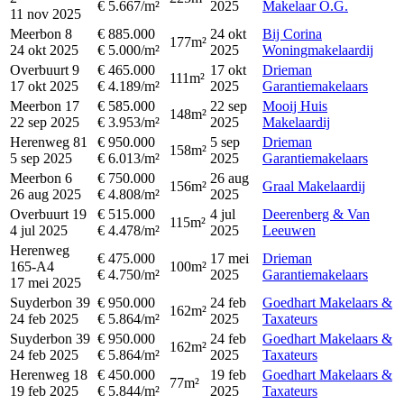
€ 5.667/m²
2025
Makelaar O.G.
11 nov 2025
Meerbon 8
€ 885.000
24 okt
Bij Corina
177m²
24 okt 2025
€ 5.000/m²
2025
Woningmakelaardij
Overbuurt 9
€ 465.000
17 okt
Drieman
111m²
17 okt 2025
€ 4.189/m²
2025
Garantiemakelaars
Meerbon 17
€ 585.000
22 sep
Mooij Huis
148m²
22 sep 2025
€ 3.953/m²
2025
Makelaardij
Herenweg 81
€ 950.000
5 sep
Drieman
158m²
5 sep 2025
€ 6.013/m²
2025
Garantiemakelaars
Meerbon 6
€ 750.000
26 aug
156m²
Graal Makelaardij
26 aug 2025
€ 4.808/m²
2025
Overbuurt 19
€ 515.000
4 jul
Deerenberg & Van
115m²
4 jul 2025
€ 4.478/m²
2025
Leeuwen
Herenweg
€ 475.000
17 mei
Drieman
165-A4
100m²
€ 4.750/m²
2025
Garantiemakelaars
17 mei 2025
Suyderbon 39
€ 950.000
24 feb
Goedhart Makelaars &
162m²
24 feb 2025
€ 5.864/m²
2025
Taxateurs
Suyderbon 39
€ 950.000
24 feb
Goedhart Makelaars &
162m²
24 feb 2025
€ 5.864/m²
2025
Taxateurs
Herenweg 18
€ 450.000
19 feb
Goedhart Makelaars &
77m²
19 feb 2025
€ 5.844/m²
2025
Taxateurs