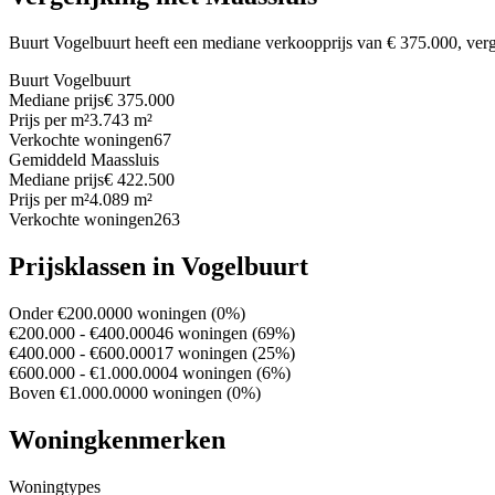
Buurt Vogelbuurt heeft een mediane verkoopprijs van € 375.000, ver
Buurt Vogelbuurt
Mediane prijs
€ 375.000
Prijs per m²
3.743 m²
Verkochte woningen
67
Gemiddeld Maassluis
Mediane prijs
€ 422.500
Prijs per m²
4.089 m²
Verkochte woningen
263
Prijsklassen in Vogelbuurt
Onder €200.000
0 woningen (0%)
€200.000 - €400.000
46 woningen (69%)
€400.000 - €600.000
17 woningen (25%)
€600.000 - €1.000.000
4 woningen (6%)
Boven €1.000.000
0 woningen (0%)
Woningkenmerken
Woningtypes