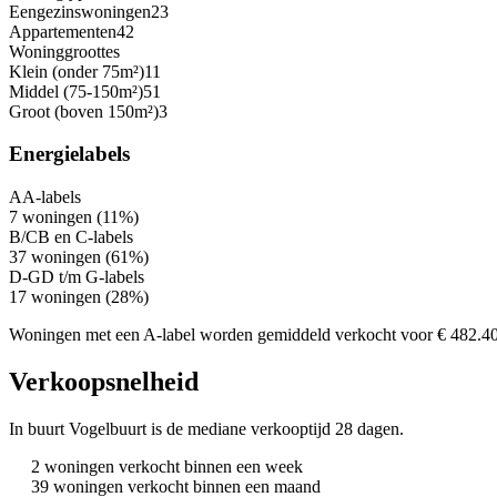
Eengezinswoningen
23
Appartementen
42
Woninggroottes
Klein (onder 75m²)
11
Middel (75-150m²)
51
Groot (boven 150m²)
3
Energielabels
A
A-labels
7 woningen (11%)
B/C
B en C-labels
37 woningen (61%)
D-G
D t/m G-labels
17 woningen (28%)
Woningen met een A-label worden gemiddeld verkocht voor € 482.4
Verkoopsnelheid
In buurt Vogelbuurt is de mediane verkooptijd 28 dagen.
2 woningen verkocht binnen een week
39 woningen verkocht binnen een maand