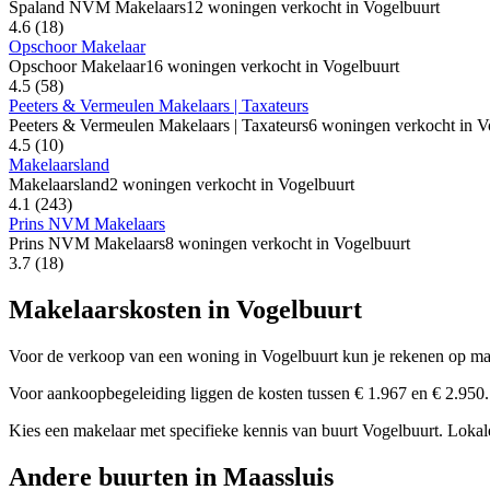
Spaland NVM Makelaars
12 woningen verkocht in Vogelbuurt
4.6
(18)
Opschoor Makelaar
Opschoor Makelaar
16 woningen verkocht in Vogelbuurt
4.5
(58)
Peeters & Vermeulen Makelaars | Taxateurs
Peeters & Vermeulen Makelaars | Taxateurs
6 woningen verkocht in V
4.5
(10)
Makelaarsland
Makelaarsland
2 woningen verkocht in Vogelbuurt
4.1
(243)
Prins NVM Makelaars
Prins NVM Makelaars
8 woningen verkocht in Vogelbuurt
3.7
(18)
Makelaarskosten in Vogelbuurt
Voor de verkoop van een woning in Vogelbuurt kun je rekenen op ma
Voor aankoopbegeleiding liggen de kosten tussen € 1.967 en € 2.950. 
Kies een makelaar met specifieke kennis van buurt Vogelbuurt. Lokale 
Andere buurten in Maassluis