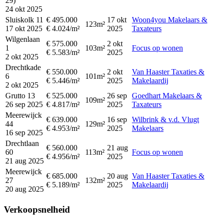
29)
24 okt 2025
Sluiskolk 11
€ 495.000
17 okt
Woon4you Makelaars &
123m²
17 okt 2025
€ 4.024/m²
2025
Taxateurs
Wilgenlaan
€ 575.000
2 okt
1
103m²
Focus op wonen
€ 5.583/m²
2025
2 okt 2025
Drechtkade
€ 550.000
2 okt
Van Haaster Taxaties &
6
101m²
€ 5.446/m²
2025
Makelaardij
2 okt 2025
Grutto 13
€ 525.000
26 sep
Goedhart Makelaars &
109m²
26 sep 2025
€ 4.817/m²
2025
Taxateurs
Meerewijck
€ 639.000
16 sep
Wilbrink & v.d. Vlugt
44
129m²
€ 4.953/m²
2025
Makelaars
16 sep 2025
Drechtlaan
€ 560.000
21 aug
60
113m²
Focus op wonen
€ 4.956/m²
2025
21 aug 2025
Meerewijck
€ 685.000
20 aug
Van Haaster Taxaties &
27
132m²
€ 5.189/m²
2025
Makelaardij
20 aug 2025
Verkoopsnelheid