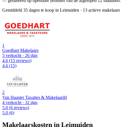
— gebaseerd op openbare bronnen van de afgelopen 12 maanden.
Gemiddeld 35 dagen te koop in Leimuiden
·
13 actieve makelaars
1
Goedhart Makelaars
5 verkocht
· 26 dgn
4.6
(15 reviews)
4.6
(15)
2
Van Haaster Taxaties & Makelaardij
4 verkocht
· 32 dgn
5.0
(6 reviews)
5.0
(6)
Makelaarskosten in Leimuiden