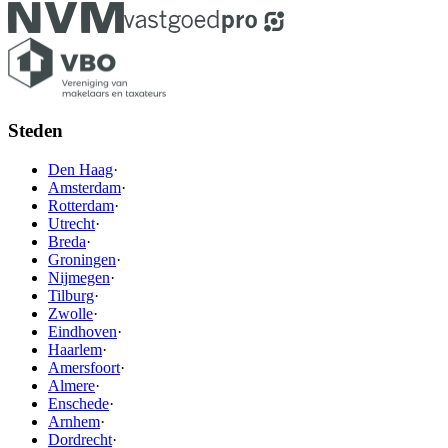
Steden
Den Haag
·
Amsterdam
·
Rotterdam
·
Utrecht
·
Breda
·
Groningen
·
Nijmegen
·
Tilburg
·
Zwolle
·
Eindhoven
·
Haarlem
·
Amersfoort
·
Almere
·
Enschede
·
Arnhem
·
Dordrecht
·