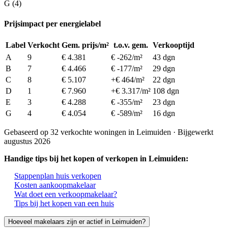
G (4)
Prijsimpact per energielabel
Label
Verkocht
Gem. prijs/m²
t.o.v. gem.
Verkooptijd
A
9
€ 4.381
€ -262/m²
43 dgn
B
7
€ 4.466
€ -177/m²
29 dgn
C
8
€ 5.107
+€ 464/m²
22 dgn
D
1
€ 7.960
+€ 3.317/m²
108 dgn
E
3
€ 4.288
€ -355/m²
23 dgn
G
4
€ 4.054
€ -589/m²
16 dgn
Gebaseerd op 32 verkochte woningen in Leimuiden · Bijgewerkt
augustus 2026
Handige tips bij het kopen of verkopen in Leimuiden:
Stappenplan huis verkopen
Kosten aankoopmakelaar
Wat doet een verkoopmakelaar?
Tips bij het kopen van een huis
Hoeveel makelaars zijn er actief in Leimuiden?