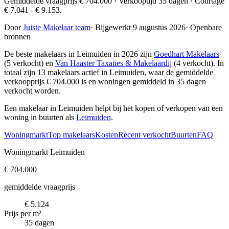
Gemiddelde vraagprijs € 704.000 · Verkooptijd 35 dagen · Courtage
€ 7.041 - € 9.153.
Door
Juiste Makelaar team
·
Bijgewerkt 9 augustus 2026
·
Openbare
bronnen
De beste makelaars in Leimuiden in 2026 zijn
Goedhart Makelaars
(5 verkocht) en
Van Haaster Taxaties & Makelaardij
(4 verkocht)
. In
totaal zijn 13 makelaars actief in Leimuiden, waar de gemiddelde
verkoopprijs € 704.000 is en woningen gemiddeld in 35 dagen
verkocht worden.
Een makelaar in Leimuiden helpt bij het kopen of verkopen van een
woning in buurten als
Leimuiden
.
Woningmarkt
Top makelaars
Kosten
Recent verkocht
Buurten
FAQ
Woningmarkt Leimuiden
€ 704.000
gemiddelde vraagprijs
€ 5.124
Prijs per m²
35 dagen