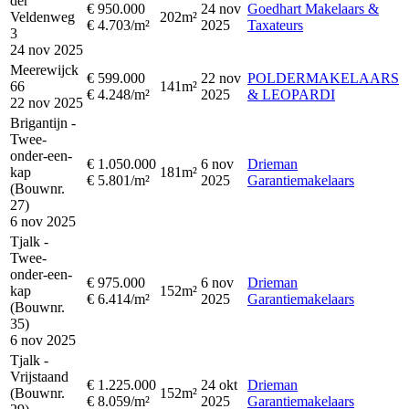
der
€ 950.000
24 nov
Goedhart Makelaars &
Veldenweg
202m²
€ 4.703/m²
2025
Taxateurs
3
24 nov 2025
Meerewijck
€ 599.000
22 nov
POLDERMAKELAARS
66
141m²
€ 4.248/m²
2025
& LEOPARDI
22 nov 2025
Brigantijn -
Twee-
onder-een-
€ 1.050.000
6 nov
Drieman
kap
181m²
€ 5.801/m²
2025
Garantiemakelaars
(Bouwnr.
27)
6 nov 2025
Tjalk -
Twee-
onder-een-
€ 975.000
6 nov
Drieman
kap
152m²
€ 6.414/m²
2025
Garantiemakelaars
(Bouwnr.
35)
6 nov 2025
Tjalk -
Vrijstaand
€ 1.225.000
24 okt
Drieman
(Bouwnr.
152m²
€ 8.059/m²
2025
Garantiemakelaars