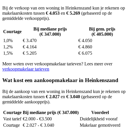
Bij de verkoop van een woning in Heinkenszand kun je rekenen op
makelaarskosten tussen
€ 4.053
en
€ 5.269
(gebaseerd op de
gemiddelde verkoopprijs).
Bij mediane prijs
Bij gem. prijs
Courtage
(€ 347.000)
(€ 405.000)
1,0%
€ 3.470
€ 4.050
1,2%
€ 4.164
€ 4.860
1,5%
€ 5.205
€ 6.075
Meer weten over verkoopmakelaar tarieven? Lees meer over
verkoopmakelaar tarieven
Wat kost een aankoopmakelaar in Heinkenszand
Bij de aankoop van een woning in Heinkenszand kun je rekenen op
makelaarskosten tussen
€ 2.027
en
€ 3.040
(gebaseerd op de
gemiddelde aankoopprijs).
Courtage
Bij mediane prijs (€ 347.000)
Voordeel
Vast tarief
€2.000 - €3.500
Duidelijkheid vooraf
Courtage
€ 2.027 - € 3.040
Makelaar gemotiveerd