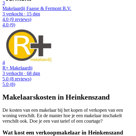
3
Makelaardij Faasse & Fermont B.V.
3 verkocht
· 15 dgn
4.0
(9 reviews)
4.0
(9)
4
R+ Makelaardij
3 verkocht
· 68 dgn
5.0
(8 reviews)
5.0
(8)
Makelaarskosten in Heinkenszand
De kosten van een makelaar bij het kopen of verkopen van een
woning verschilt. En de manier hoe je een makelaar inschakelt
verschilt ook. Doe je een vast tarief of een courtage?
Wat kost een verkoopmakelaar in Heinkenszand