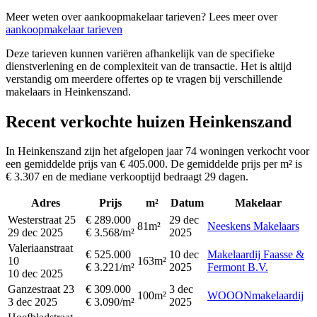
Meer weten over aankoopmakelaar tarieven? Lees meer over
aankoopmakelaar tarieven
Deze tarieven kunnen variëren afhankelijk van de specifieke
dienstverlening en de complexiteit van de transactie. Het is altijd
verstandig om meerdere offertes op te vragen bij verschillende
makelaars in Heinkenszand.
Recent verkochte huizen Heinkenszand
In Heinkenszand zijn het afgelopen jaar 74 woningen verkocht voor
een gemiddelde prijs van € 405.000. De gemiddelde prijs per m² is
€ 3.307 en de mediane verkooptijd bedraagt 29 dagen.
Adres
Prijs
m²
Datum
Makelaar
Westerstraat 25
€ 289.000
29 dec
81m²
Neeskens Makelaars
29 dec 2025
€ 3.568/m²
2025
Valeriaanstraat
€ 525.000
10 dec
Makelaardij Faasse &
10
163m²
€ 3.221/m²
2025
Fermont B.V.
10 dec 2025
Ganzestraat 23
€ 309.000
3 dec
100m²
WOOONmakelaardij
3 dec 2025
€ 3.090/m²
2025