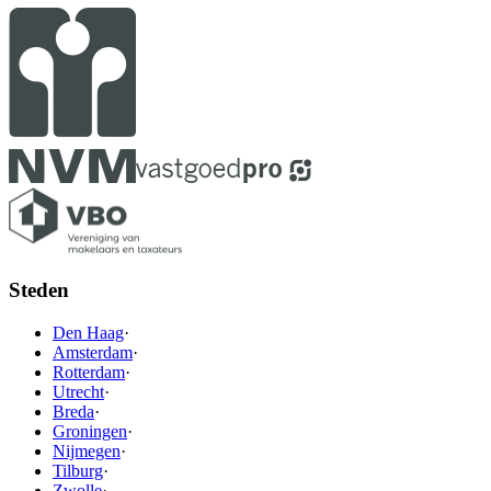
Steden
Den Haag
·
Amsterdam
·
Rotterdam
·
Utrecht
·
Breda
·
Groningen
·
Nijmegen
·
Tilburg
·
Zwolle
·