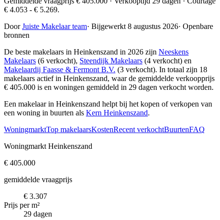
Gemiddelde vraagprijs € 405.000 · Verkooptijd 29 dagen · Courtage
€ 4.053 - € 5.269.
Door
Juiste Makelaar team
·
Bijgewerkt 8 augustus 2026
·
Openbare
bronnen
De beste makelaars in Heinkenszand in 2026 zijn
Neeskens
Makelaars
(6 verkocht),
Steendijk Makelaars
(4 verkocht) en
Makelaardij Faasse & Fermont B.V.
(3 verkocht)
. In totaal zijn 18
makelaars actief in Heinkenszand, waar de gemiddelde verkoopprijs
€ 405.000 is en woningen gemiddeld in 29 dagen verkocht worden.
Een makelaar in Heinkenszand helpt bij het kopen of verkopen van
een woning in buurten als
Kern Heinkenszand
.
Woningmarkt
Top makelaars
Kosten
Recent verkocht
Buurten
FAQ
Woningmarkt Heinkenszand
€ 405.000
gemiddelde vraagprijs
€ 3.307
Prijs per m²
29 dagen