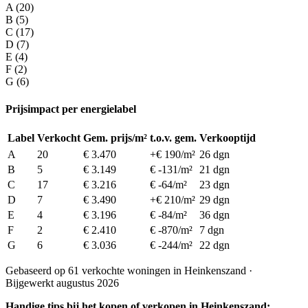
A (20)
B (5)
C (17)
D (7)
E (4)
F (2)
G (6)
Prijsimpact per energielabel
Label
Verkocht
Gem. prijs/m²
t.o.v. gem.
Verkooptijd
A
20
€ 3.470
+€ 190/m²
26 dgn
B
5
€ 3.149
€ -131/m²
21 dgn
C
17
€ 3.216
€ -64/m²
23 dgn
D
7
€ 3.490
+€ 210/m²
29 dgn
E
4
€ 3.196
€ -84/m²
36 dgn
F
2
€ 2.410
€ -870/m²
7 dgn
G
6
€ 3.036
€ -244/m²
22 dgn
Gebaseerd op 61 verkochte woningen in Heinkenszand ·
Bijgewerkt augustus 2026
Handige tips bij het kopen of verkopen in Heinkenszand: