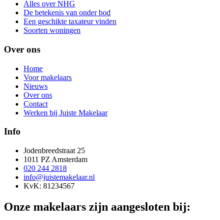
Alles over NHG
De betekenis van onder bod
Een geschikte taxateur vinden
Soorten woningen
Over ons
Home
Voor makelaars
Nieuws
Over ons
Contact
Werken bij Juiste Makelaar
Info
Jodenbreedstraat 25
1011 PZ Amsterdam
020 244 2818
info@juistemakelaar.nl
KvK: 81234567
Onze makelaars zijn aangesloten bij: