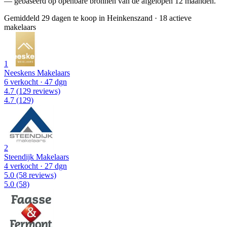
— gebaseerd op openbare bronnen van de afgelopen 12 maanden.
Gemiddeld 29 dagen te koop in Heinkenszand
·
18 actieve
makelaars
1
Neeskens Makelaars
6 verkocht
· 47 dgn
4.7
(129 reviews)
4.7
(129)
2
Steendijk Makelaars
4 verkocht
· 27 dgn
5.0
(58 reviews)
5.0
(58)