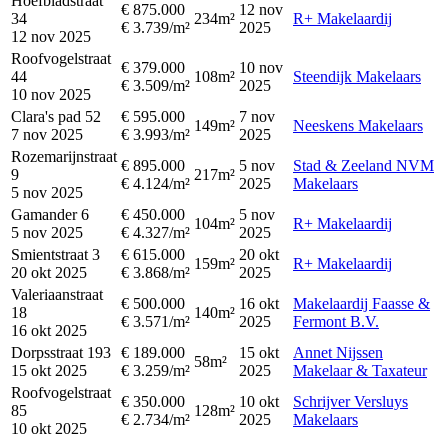
Hoefbladstraat
€ 875.000
12 nov
34
234m²
R+ Makelaardij
€ 3.739/m²
2025
12 nov 2025
Roofvogelstraat
€ 379.000
10 nov
44
108m²
Steendijk Makelaars
€ 3.509/m²
2025
10 nov 2025
Clara's pad 52
€ 595.000
7 nov
149m²
Neeskens Makelaars
7 nov 2025
€ 3.993/m²
2025
Rozemarijnstraat
€ 895.000
5 nov
Stad & Zeeland NVM
9
217m²
€ 4.124/m²
2025
Makelaars
5 nov 2025
Gamander 6
€ 450.000
5 nov
104m²
R+ Makelaardij
5 nov 2025
€ 4.327/m²
2025
Smientstraat 3
€ 615.000
20 okt
159m²
R+ Makelaardij
20 okt 2025
€ 3.868/m²
2025
Valeriaanstraat
€ 500.000
16 okt
Makelaardij Faasse &
18
140m²
€ 3.571/m²
2025
Fermont B.V.
16 okt 2025
Dorpsstraat 193
€ 189.000
15 okt
Annet Nijssen
58m²
15 okt 2025
€ 3.259/m²
2025
Makelaar & Taxateur
Roofvogelstraat
€ 350.000
10 okt
Schrijver Versluys
85
128m²
€ 2.734/m²
2025
Makelaars
10 okt 2025