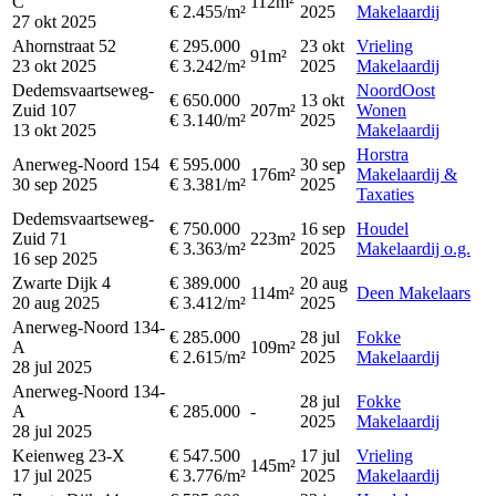
C
112m²
€ 2.455/m²
2025
Makelaardij
27 okt 2025
Ahornstraat 52
€ 295.000
23 okt
Vrieling
91m²
23 okt 2025
€ 3.242/m²
2025
Makelaardij
Dedemsvaartseweg-
NoordOost
€ 650.000
13 okt
Zuid 107
207m²
Wonen
€ 3.140/m²
2025
13 okt 2025
Makelaardij
Horstra
Anerweg-Noord 154
€ 595.000
30 sep
176m²
Makelaardij &
30 sep 2025
€ 3.381/m²
2025
Taxaties
Dedemsvaartseweg-
€ 750.000
16 sep
Houdel
Zuid 71
223m²
€ 3.363/m²
2025
Makelaardij o.g.
16 sep 2025
Zwarte Dijk 4
€ 389.000
20 aug
114m²
Deen Makelaars
20 aug 2025
€ 3.412/m²
2025
Anerweg-Noord 134-
€ 285.000
28 jul
Fokke
A
109m²
€ 2.615/m²
2025
Makelaardij
28 jul 2025
Anerweg-Noord 134-
28 jul
Fokke
A
€ 285.000
-
2025
Makelaardij
28 jul 2025
Keienweg 23-X
€ 547.500
17 jul
Vrieling
145m²
17 jul 2025
€ 3.776/m²
2025
Makelaardij