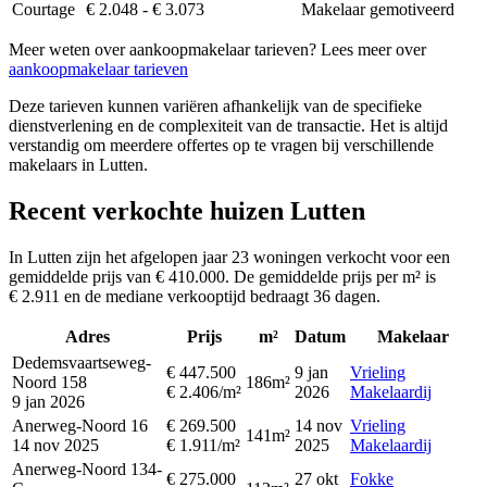
Courtage
€ 2.048 - € 3.073
Makelaar gemotiveerd
Meer weten over aankoopmakelaar tarieven? Lees meer over
aankoopmakelaar tarieven
Deze tarieven kunnen variëren afhankelijk van de specifieke
dienstverlening en de complexiteit van de transactie. Het is altijd
verstandig om meerdere offertes op te vragen bij verschillende
makelaars in Lutten.
Recent verkochte huizen Lutten
In Lutten zijn het afgelopen jaar 23 woningen verkocht voor een
gemiddelde prijs van € 410.000. De gemiddelde prijs per m² is
€ 2.911 en de mediane verkooptijd bedraagt 36 dagen.
Adres
Prijs
m²
Datum
Makelaar
Dedemsvaartseweg-
€ 447.500
9 jan
Vrieling
Noord 158
186m²
€ 2.406/m²
2026
Makelaardij
9 jan 2026
Anerweg-Noord 16
€ 269.500
14 nov
Vrieling
141m²
14 nov 2025
€ 1.911/m²
2025
Makelaardij
Anerweg-Noord 134-
€ 275.000
27 okt
Fokke