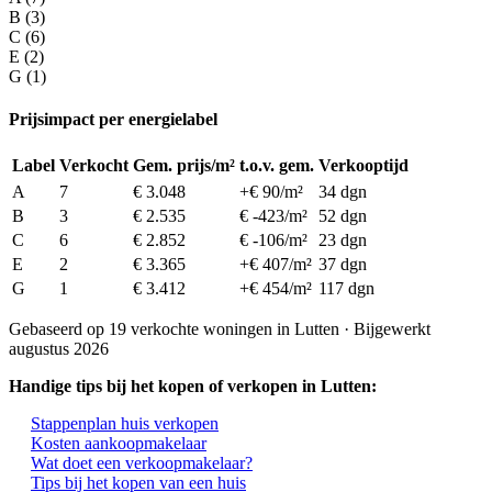
B (3)
C (6)
E (2)
G (1)
Prijsimpact per energielabel
Label
Verkocht
Gem. prijs/m²
t.o.v. gem.
Verkooptijd
A
7
€ 3.048
+€ 90/m²
34 dgn
B
3
€ 2.535
€ -423/m²
52 dgn
C
6
€ 2.852
€ -106/m²
23 dgn
E
2
€ 3.365
+€ 407/m²
37 dgn
G
1
€ 3.412
+€ 454/m²
117 dgn
Gebaseerd op 19 verkochte woningen in Lutten · Bijgewerkt
augustus 2026
Handige tips bij het kopen of verkopen in Lutten:
Stappenplan huis verkopen
Kosten aankoopmakelaar
Wat doet een verkoopmakelaar?
Tips bij het kopen van een huis