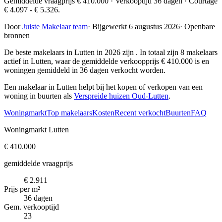
Gemiddelde vraagprijs € 410.000 · Verkooptijd 36 dagen · Courtage
€ 4.097 - € 5.326.
Door
Juiste Makelaar team
·
Bijgewerkt 6 augustus 2026
·
Openbare
bronnen
De beste makelaars in Lutten in 2026 zijn
. In totaal zijn 8 makelaars
actief in Lutten, waar de gemiddelde verkoopprijs € 410.000 is en
woningen gemiddeld in 36 dagen verkocht worden.
Een makelaar in Lutten helpt bij het kopen of verkopen van een
woning in buurten als
Verspreide huizen Oud-Lutten
.
Woningmarkt
Top makelaars
Kosten
Recent verkocht
Buurten
FAQ
Woningmarkt Lutten
€ 410.000
gemiddelde vraagprijs
€ 2.911
Prijs per m²
36 dagen
Gem. verkooptijd
23