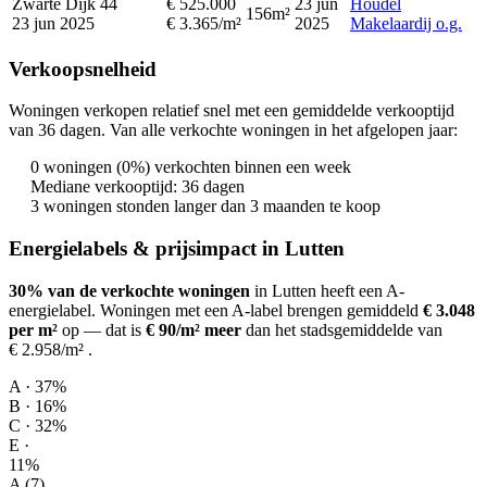
Zwarte Dijk 44
€ 525.000
23 jun
Houdel
156m²
23 jun 2025
€ 3.365/m²
2025
Makelaardij o.g.
Verkoopsnelheid
Woningen verkopen relatief snel met een gemiddelde verkooptijd
van 36 dagen. Van alle verkochte woningen in het afgelopen jaar:
0 woningen (0%) verkochten binnen een week
Mediane verkooptijd: 36 dagen
3 woningen stonden langer dan 3 maanden te koop
Energielabels & prijsimpact in Lutten
30% van de verkochte woningen
in Lutten heeft een A-
energielabel.
Woningen met een A-label brengen gemiddeld
€ 3.048
per m²
op
— dat is
€ 90/m² meer
dan het stadsgemiddelde van
€ 2.958/m²
.
A · 37%
B · 16%
C · 32%
E ·
11%
A (7)