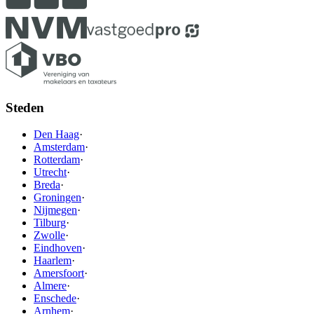
Steden
Den Haag
·
Amsterdam
·
Rotterdam
·
Utrecht
·
Breda
·
Groningen
·
Nijmegen
·
Tilburg
·
Zwolle
·
Eindhoven
·
Haarlem
·
Amersfoort
·
Almere
·
Enschede
·
Arnhem
·