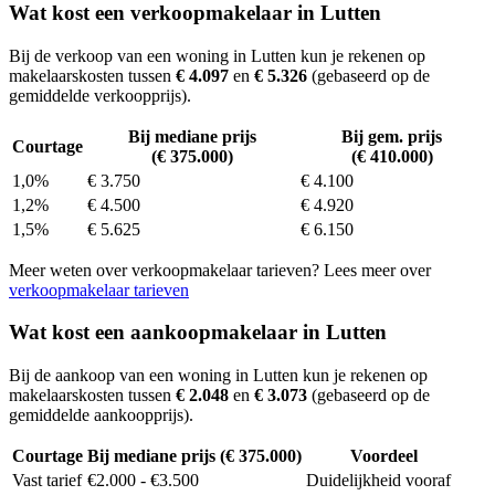
Wat kost een verkoopmakelaar in Lutten
Bij de verkoop van een woning in Lutten kun je rekenen op
makelaarskosten tussen
€ 4.097
en
€ 5.326
(gebaseerd op de
gemiddelde verkoopprijs).
Bij mediane prijs
Bij gem. prijs
Courtage
(€ 375.000)
(€ 410.000)
1,0%
€ 3.750
€ 4.100
1,2%
€ 4.500
€ 4.920
1,5%
€ 5.625
€ 6.150
Meer weten over verkoopmakelaar tarieven? Lees meer over
verkoopmakelaar tarieven
Wat kost een aankoopmakelaar in Lutten
Bij de aankoop van een woning in Lutten kun je rekenen op
makelaarskosten tussen
€ 2.048
en
€ 3.073
(gebaseerd op de
gemiddelde aankoopprijs).
Courtage
Bij mediane prijs (€ 375.000)
Voordeel
Vast tarief
€2.000 - €3.500
Duidelijkheid vooraf