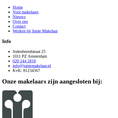
Home
Voor makelaars
Nieuws
Over ons
Contact
Werken bij Juiste Makelaar
Info
Jodenbreedstraat 25
1011 PZ Amsterdam
020 244 2818
info@juistemakelaar.nl
KvK: 81234567
Onze makelaars zijn aangesloten bij: