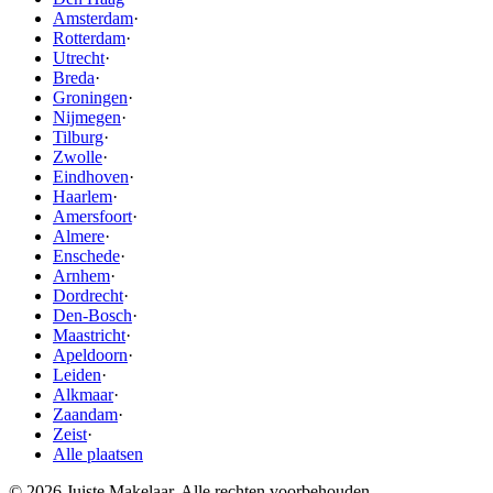
Amsterdam
·
Rotterdam
·
Utrecht
·
Breda
·
Groningen
·
Nijmegen
·
Tilburg
·
Zwolle
·
Eindhoven
·
Haarlem
·
Amersfoort
·
Almere
·
Enschede
·
Arnhem
·
Dordrecht
·
Den-Bosch
·
Maastricht
·
Apeldoorn
·
Leiden
·
Alkmaar
·
Zaandam
·
Zeist
·
Alle plaatsen
© 2026 Juiste Makelaar. Alle rechten voorbehouden.