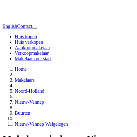
English
Contact
Huis kopen
Huis verkopen
Aankoopmakelaar
Verkoopmakelaar
Makelaars per stad
Home
Makelaars
Noord-Holland
Nieuw-Vennep
Buurten
Nieuw-Vennep Welgelegen