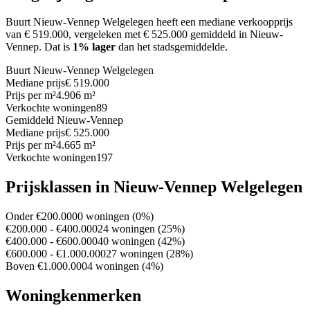
Buurt Nieuw-Vennep Welgelegen heeft een mediane verkoopprijs
van € 519.000, vergeleken met € 525.000 gemiddeld in Nieuw-
Vennep.
Dat is
1% lager
dan het stadsgemiddelde.
Buurt Nieuw-Vennep Welgelegen
Mediane prijs
€ 519.000
Prijs per m²
4.906 m²
Verkochte woningen
89
Gemiddeld Nieuw-Vennep
Mediane prijs
€ 525.000
Prijs per m²
4.665 m²
Verkochte woningen
197
Prijsklassen in Nieuw-Vennep Welgelegen
Onder €200.000
0 woningen (0%)
€200.000 - €400.000
24 woningen (25%)
€400.000 - €600.000
40 woningen (42%)
€600.000 - €1.000.000
27 woningen (28%)
Boven €1.000.000
4 woningen (4%)
Woningkenmerken