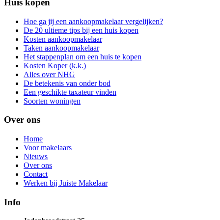
Huis kopen
Hoe ga jij een aankoopmakelaar vergelijken?
De 20 ultieme tips bij een huis kopen
Kosten aankoopmakelaar
Taken aankoopmakelaar
Het stappenplan om een huis te kopen
Kosten Koper (k.k.)
Alles over NHG
De betekenis van onder bod
Een geschikte taxateur vinden
Soorten woningen
Over ons
Home
Voor makelaars
Nieuws
Over ons
Contact
Werken bij Juiste Makelaar
Info