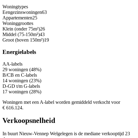
Woningtypes
Eengezinswoningen
63
Appartementen
25
Woninggroottes
Klein (onder 75m²)
26
Middel (75-150m²)
43
Groot (boven 150m²)
19
Energielabels
A
A-labels
29 woningen (48%)
B/C
B en C-labels
14 woningen (23%)
D-G
D t/m G-labels
17 woningen (28%)
Woningen met een A-label worden gemiddeld verkocht voor
€ 616.124.
Verkoopsnelheid
In buurt Nieuw-Vennep Welgelegen is de mediane verkooptijd 23