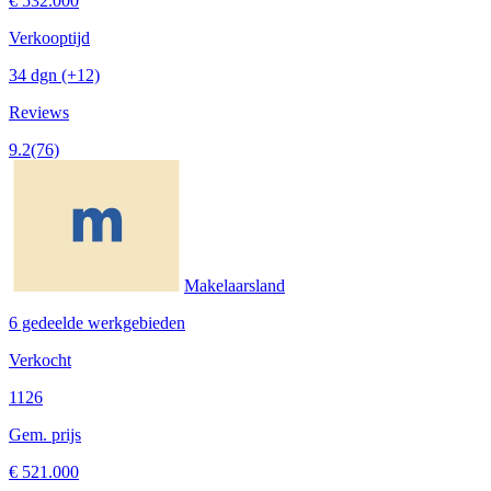
€ 532.000
Verkooptijd
34 dgn
(+12)
Reviews
9.2
(76)
Makelaarsland
6 gedeelde werkgebieden
Verkocht
1126
Gem. prijs
€ 521.000