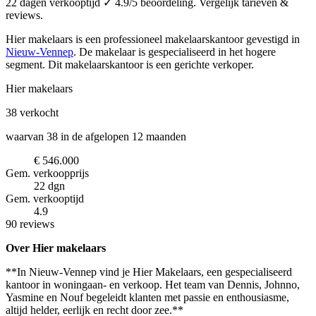
22 dagen verkooptijd ✓ 4.9/5 beoordeling. Vergelijk tarieven &
reviews.
Hier makelaars is een professioneel makelaarskantoor
gevestigd in
Nieuw-Vennep
.
De makelaar is gespecialiseerd in het hogere
segment.
Dit makelaarskantoor is een gerichte verkoper.
Hier makelaars
38
verkocht
waarvan 38 in de afgelopen 12 maanden
€ 546.000
Gem. verkoopprijs
22 dgn
Gem. verkooptijd
4.9
90 reviews
Over Hier makelaars
**In Nieuw-Vennep vind je Hier Makelaars, een gespecialiseerd
kantoor in woningaan- en verkoop. Het team van Dennis, Johnno,
Yasmine en Nouf begeleidt klanten met passie en enthousiasme,
altijd helder, eerlijk en recht door zee.**