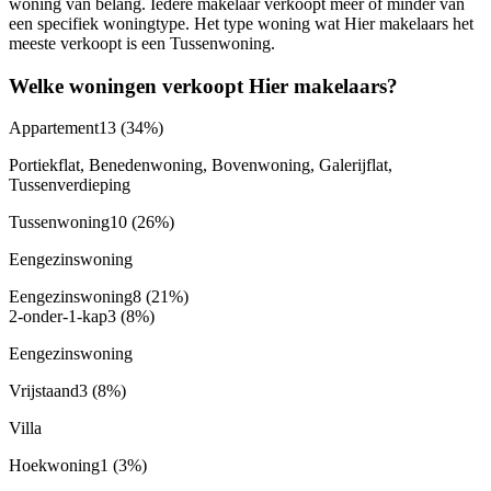
woning van belang. Iedere makelaar verkoopt meer of minder van
een specifiek woningtype. Het type woning wat Hier makelaars het
meeste verkoopt is een Tussenwoning.
Welke woningen verkoopt Hier makelaars?
Appartement
13
(34%)
Portiekflat, Benedenwoning, Bovenwoning, Galerijflat,
Tussenverdieping
Tussenwoning
10
(26%)
Eengezinswoning
Eengezinswoning
8
(21%)
2-onder-1-kap
3
(8%)
Eengezinswoning
Vrijstaand
3
(8%)
Villa
Hoekwoning
1
(3%)