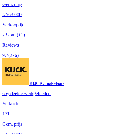
Gem. prijs
€ 563.000
Verkooptijd
23 dgn
(+1)
Reviews
9.7
(276)
KIJCK. makelaars
6 gedeelde werkgebieden
Verkocht
171
Gem. prijs