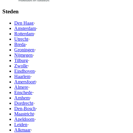
Steden
Den Haag
·
Amsterdam
·
Rotterdam
·
Utrecht
·
Breda
·
Groningen
·
Nijmegen
·
Tilburg
·
Zwolle
·
Eindhoven
·
Haarlem
·
Amersfoort
·
Almere
·
Enschede
·
Arnhem
·
Dordrecht
·
Den-Bosch
·
Maastricht
·
Apeldoorn
·
Leiden
·
Alkmaar
·