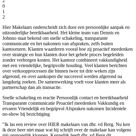
2
0
1
2
Hier Makelaars onderscheidt zich door een persoonlijke aanpak en
uitzonderlijke bereikbaarheid. Het kleine team van Dennis en
Johnno staat bekend om snelle schakeling, transparante
communicatie en het nakomen van afspraken, zelfs buiten
kantooruren. Klanten waarderen vooral hoe zij proactief meedenken
over strategie en hun klanten door het gehele proces begeleiden
zonder verborgen kosten. Het kantoor combineert vakkundigheid
met een vriendelijke, begripvolle houding. Veel klanten berichten
over verkoopprocessen die binnen twee tot drie weken zijn
afgerond, en over aankopen die succesvol werden afgerond na
langdurig zoeken. De samenwerking voelt voor klanten meer als
partnerschap dan als transactie.
Snelle schakeling en reactie
Persoonlijk contact en bereikbaarheid
Transparante communicatie
Proactief meedenken
Vakkundig en
ervaren
Vriendelijk en begripvol
Afspraken nakomen
Incidentele
no-show bij bezichtiging
"Ik las een review over HIER makelaars van dhr. vd Berg. Nu ken
ik deze heer niet maar wat hij schrijft over de makelaar kan volgens
mij onmogelijk kloppen. Kennelijk heeft dhr. vd Berg dit