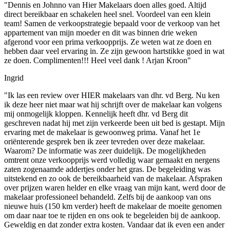
"Dennis en Johnno van Hier Makelaars doen alles goed. Altijd
direct bereikbaar en schakelen heel snel. Voordeel van een klein
team! Samen de verkoopstrategie bepaald voor de verkoop van het
appartement van mijn moeder en dit was binnen drie weken
afgerond voor een prima verkoopprijs. Ze weten wat ze doen en
hebben daar veel ervaring in. Ze zijn gewoon hartstikke goed in wat
ze doen. Complimenten!!! Heel veel dank ! Arjan Kroon"
Ingrid
"Ik las een review over HIER makelaars van dhr. vd Berg. Nu ken
ik deze heer niet maar wat hij schrijft over de makelaar kan volgens
mij onmogelijk kloppen. Kennelijk heeft dhr. vd Berg dit
geschreven nadat hij met zijn verkeerde been uit bed is gestapt. Mijn
ervaring met de makelaar is gewoonweg prima. Vanaf het 1e
oriënterende gesprek ben ik zeer tevreden over deze makelaar.
Waarom? De informatie was zeer duidelijk. De mogelijkheden
omtrent onze verkoopprijs werd volledig waar gemaakt en nergens
zaten zogenaamde addertjes onder het gras. De begeleiding was
uitstekend en zo ook de bereikbaarheid van de makelaar. Afspraken
over prijzen waren helder en elke vraag van mijn kant, werd door de
makelaar professioneel behandeld. Zelfs bij de aankoop van ons
nieuwe huis (150 km verder) heeft de makelaar de moeite genomen
om daar naar toe te rijden en ons ook te begeleiden bij de aankoop.
Geweldig en dat zonder extra kosten. Vandaar dat ik even een ander