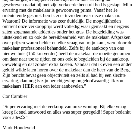
geschreven nadat hij met zijn verkeerde been uit bed is gestapt. Mijn
ervaring met de makelaar is gewoonweg prima. Vanaf het 1e
oriënterende gesprek ben ik zeer tevreden over deze makelaar.
Waarom? De informatie was zeer duidelijk. De mogelijkheden
omtrent onze verkoopprijs werd volledig waar gemaakt en nergens
zaten zogenaamde addertjes onder het gras. De begeleiding was
uitstekend en zo ook de bereikbaarheid van de makelaar. Afspraken
over prijzen waren helder en elke vraag van mijn kant, werd door de
makelaar professioneel behandeld. Zelfs bij de aankoop van ons
nieuwe huis (150 km verder) heeft de makelaar de moeite genomen
om daar naar toe te rijden en ons ook te begeleiden bij de aankoop.
Geweldig en dat zonder extra kosten. Vandaar dat ik even een ander
geluid wilde laten horen over de makelaar dan de heer van de Berg.
Zijn bericht bevat geen objectiviteit en zelfs al had hij een slechte
ervaring, dan nog is zijn berichtgeving ongeloofwaardig. Ik zou
makelaars HIER aan een ieder aanbevelen."
Cor Cambier
"Super ervaring met de verkoop van onze woning. Bij elke vraag
kreeg ik snel antwoord en alles was super geregeld!! Super bedankt
voor alles🥳"
Mark Hondeveld