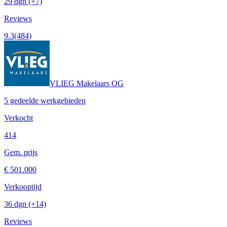
29 dgn
(+7)
Reviews
9.3
(484)
VLIEG Makelaars OG
5 gedeelde werkgebieden
Verkocht
414
Gem. prijs
€ 501.000
Verkooptijd
36 dgn
(+14)
Reviews