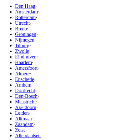
Den Haag
·
Amsterdam
·
Rotterdam
·
Utrecht
·
Breda
·
Groningen
·
Nijmegen
·
Tilburg
·
Zwolle
·
Eindhoven
·
Haarlem
·
Amersfoort
·
Almere
·
Enschede
·
Arnhem
·
Dordrecht
·
Den-Bosch
·
Maastricht
·
Apeldoorn
·
Leiden
·
Alkmaar
·
Zaandam
·
Zeist
·
Alle plaatsen