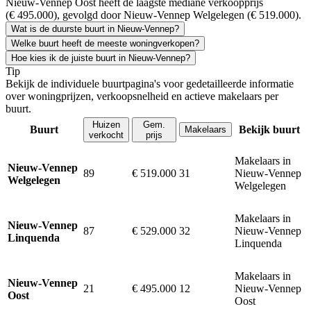
Nieuw-Vennep Oost heeft de laagste mediane verkoopprijs
(€ 495.000), gevolgd door Nieuw-Vennep Welgelegen (€ 519.000).
Wat is de duurste buurt in Nieuw-Vennep?
Welke buurt heeft de meeste woningverkopen?
Hoe kies ik de juiste buurt in Nieuw-Vennep?
Tip
Bekijk de individuele buurtpagina's voor gedetailleerde informatie
over woningprijzen, verkoopsnelheid en actieve makelaars per
buurt.
Huizen
Gem.
Buurt
Bekijk buurt
Makelaars
verkocht
prijs
Makelaars in
Nieuw-Vennep
89
€ 519.000
31
Nieuw-Vennep
Welgelegen
Welgelegen
Makelaars in
Nieuw-Vennep
87
€ 529.000
32
Nieuw-Vennep
Linquenda
Linquenda
Makelaars in
Nieuw-Vennep
21
€ 495.000
12
Nieuw-Vennep
Oost
Oost