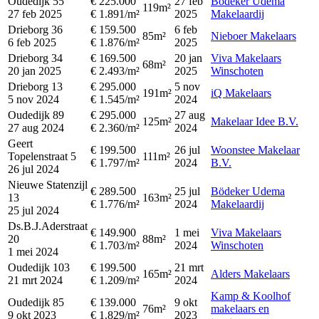
Oudedijk 55
€ 225.000
27 feb
Bödeker Udema
119m²
27 feb 2025
€ 1.891/m²
2025
Makelaardij
Drieborg 36
€ 159.500
6 feb
85m²
Nieboer Makelaars
6 feb 2025
€ 1.876/m²
2025
Drieborg 34
€ 169.500
20 jan
Viva Makelaars
68m²
20 jan 2025
€ 2.493/m²
2025
Winschoten
Drieborg 13
€ 295.000
5 nov
191m²
iQ Makelaars
5 nov 2024
€ 1.545/m²
2024
Oudedijk 89
€ 295.000
27 aug
125m²
Makelaar Idee B.V.
27 aug 2024
€ 2.360/m²
2024
Geert
€ 199.500
26 jul
Woonstee Makelaar
Topelenstraat 5
111m²
€ 1.797/m²
2024
B.V.
26 jul 2024
Nieuwe Statenzijl
€ 289.500
25 jul
Bödeker Udema
13
163m²
€ 1.776/m²
2024
Makelaardij
25 jul 2024
Ds.B.J.Aderstraat
€ 149.900
1 mei
Viva Makelaars
20
88m²
€ 1.703/m²
2024
Winschoten
1 mei 2024
Oudedijk 103
€ 199.500
21 mrt
165m²
Alders Makelaars
21 mrt 2024
€ 1.209/m²
2024
Kamp & Koolhof
Oudedijk 85
€ 139.000
9 okt
76m²
makelaars en
9 okt 2023
€ 1.829/m²
2023