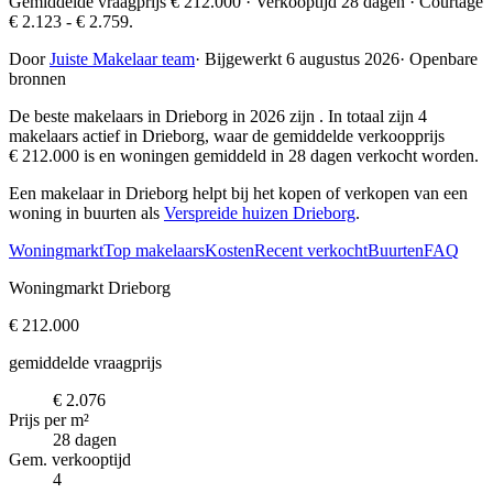
Gemiddelde vraagprijs € 212.000 · Verkooptijd 28 dagen · Courtage
€ 2.123 - € 2.759.
Door
Juiste Makelaar team
·
Bijgewerkt 6 augustus 2026
·
Openbare
bronnen
De beste makelaars in Drieborg in 2026 zijn
. In totaal zijn 4
makelaars actief in Drieborg, waar de gemiddelde verkoopprijs
€ 212.000 is en woningen gemiddeld in 28 dagen verkocht worden.
Een makelaar in Drieborg helpt bij het kopen of verkopen van een
woning in buurten als
Verspreide huizen Drieborg
.
Woningmarkt
Top makelaars
Kosten
Recent verkocht
Buurten
FAQ
Woningmarkt Drieborg
€ 212.000
gemiddelde vraagprijs
€ 2.076
Prijs per m²
28 dagen
Gem. verkooptijd
4