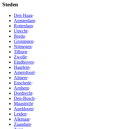
Steden
Den Haag
·
Amsterdam
·
Rotterdam
·
Utrecht
·
Breda
·
Groningen
·
Nijmegen
·
Tilburg
·
Zwolle
·
Eindhoven
·
Haarlem
·
Amersfoort
·
Almere
·
Enschede
·
Arnhem
·
Dordrecht
·
Den-Bosch
·
Maastricht
·
Apeldoorn
·
Leiden
·
Alkmaar
·
Zaandam
·