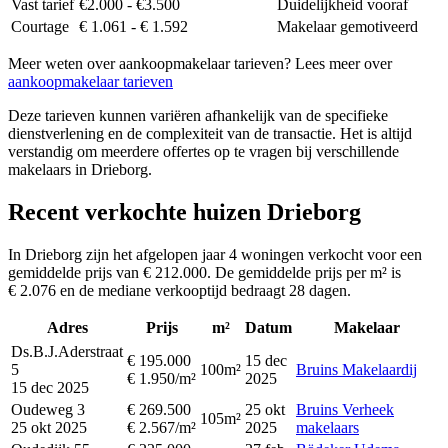
Vast tarief
€2.000 - €3.500
Duidelijkheid vooraf
Courtage
€ 1.061 - € 1.592
Makelaar gemotiveerd
Meer weten over aankoopmakelaar tarieven? Lees meer over
aankoopmakelaar tarieven
Deze tarieven kunnen variëren afhankelijk van de specifieke
dienstverlening en de complexiteit van de transactie. Het is altijd
verstandig om meerdere offertes op te vragen bij verschillende
makelaars in Drieborg.
Recent verkochte huizen Drieborg
In Drieborg zijn het afgelopen jaar 4 woningen verkocht voor een
gemiddelde prijs van € 212.000. De gemiddelde prijs per m² is
€ 2.076 en de mediane verkooptijd bedraagt 28 dagen.
Adres
Prijs
m²
Datum
Makelaar
Ds.B.J.Aderstraat
€ 195.000
15 dec
5
100m²
Bruins Makelaardij
€ 1.950/m²
2025
15 dec 2025
Oudeweg 3
€ 269.500
25 okt
Bruins Verheek
105m²
25 okt 2025
€ 2.567/m²
2025
makelaars