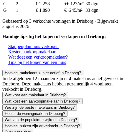
C
2
€ 2.258
+€ 123/m²
30 dgn
G
1
€ 1.890
€ -245/m²
33 dgn
Gebaseerd op 3 verkochte woningen in Drieborg · Bijgewerkt
augustus 2026
Handige tips bij het kopen of verkopen in Drieborg:
Stappenplan huis verkopen
Kosten aankoopmakelaar
Wat doet een verkoopmakelaar?
Tips bij het kopen van een huis
Hoeveel makelaars zijn er actief in Drieborg?
In de afgelopen 12 maanden zijn er 4 makelaars actief geweest in
Drieborg. Deze makelaars hebben gezamenlijk 4 woningen
verkocht in Drieborg.
Wat kost een makelaar in Drieborg?
Wat kost een aankoopmakelaar in Drieborg?
Wie zijn de beste makelaars in Drieborg?
Hoe is de woningmarkt in Drieborg?
Wat zijn de populairste wijken in Drieborg?
Hoeveel huizen zijn er verkocht in Drieborg?