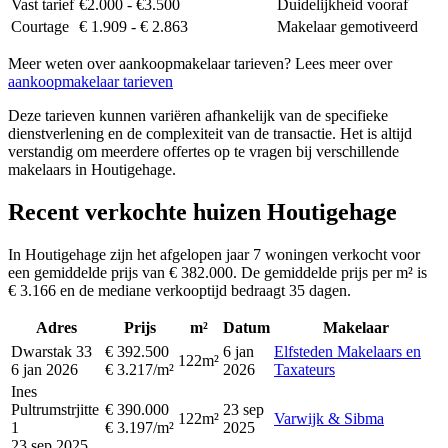
Vast tarief
€2.000 - €3.500
Duidelijkheid vooraf
Courtage
€ 1.909 - € 2.863
Makelaar gemotiveerd
Meer weten over aankoopmakelaar tarieven? Lees meer over
aankoopmakelaar tarieven
Deze tarieven kunnen variëren afhankelijk van de specifieke
dienstverlening en de complexiteit van de transactie. Het is altijd
verstandig om meerdere offertes op te vragen bij verschillende
makelaars in Houtigehage.
Recent verkochte huizen Houtigehage
In Houtigehage zijn het afgelopen jaar 7 woningen verkocht voor
een gemiddelde prijs van € 382.000. De gemiddelde prijs per m² is
€ 3.166 en de mediane verkooptijd bedraagt 35 dagen.
Adres
Prijs
m²
Datum
Makelaar
Dwarstak 33
€ 392.500
6 jan
Elfsteden Makelaars en
122m²
6 jan 2026
€ 3.217/m²
2026
Taxateurs
Ines
Pultrumstrjitte
€ 390.000
23 sep
122m²
Varwijk & Sibma
1
€ 3.197/m²
2025
23 sep 2025