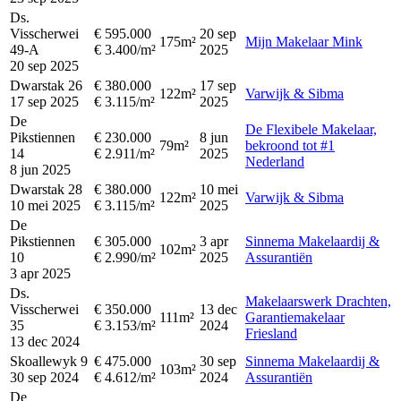
Ds.
Visscherwei
€ 595.000
20 sep
175m²
Mijn Makelaar Mink
49-A
€ 3.400/m²
2025
20 sep 2025
Dwarstak 26
€ 380.000
17 sep
122m²
Varwijk & Sibma
17 sep 2025
€ 3.115/m²
2025
De
De Flexibele Makelaar,
Pikstiennen
€ 230.000
8 jun
79m²
bekroond tot #1
14
€ 2.911/m²
2025
Nederland
8 jun 2025
Dwarstak 28
€ 380.000
10 mei
122m²
Varwijk & Sibma
10 mei 2025
€ 3.115/m²
2025
De
Pikstiennen
€ 305.000
3 apr
Sinnema Makelaardij &
102m²
10
€ 2.990/m²
2025
Assurantiën
3 apr 2025
Ds.
Makelaarswerk Drachten,
Visscherwei
€ 350.000
13 dec
111m²
Garantiemakelaar
35
€ 3.153/m²
2024
Friesland
13 dec 2024
Skoallewyk 9
€ 475.000
30 sep
Sinnema Makelaardij &
103m²
30 sep 2024
€ 4.612/m²
2024
Assurantiën
De