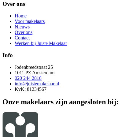
Over ons
Home
Voor makelaars
Nieuws
Over ons
Contact
Werken bij Juiste Makelaar
Info
Jodenbreedstraat 25
1011 PZ Amsterdam
020 244 2818
info@juistemakelaar.nl
KvK: 81234567
Onze makelaars zijn aangesloten bij: