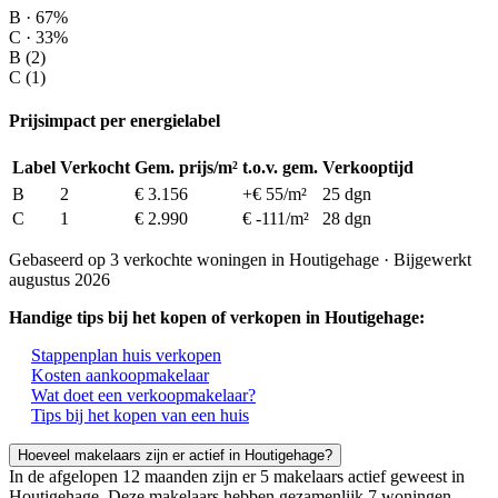
B · 67%
C · 33%
B (2)
C (1)
Prijsimpact per energielabel
Label
Verkocht
Gem. prijs/m²
t.o.v. gem.
Verkooptijd
B
2
€ 3.156
+€ 55/m²
25 dgn
C
1
€ 2.990
€ -111/m²
28 dgn
Gebaseerd op 3 verkochte woningen in Houtigehage · Bijgewerkt
augustus 2026
Handige tips bij het kopen of verkopen in Houtigehage:
Stappenplan huis verkopen
Kosten aankoopmakelaar
Wat doet een verkoopmakelaar?
Tips bij het kopen van een huis
Hoeveel makelaars zijn er actief in Houtigehage?
In de afgelopen 12 maanden zijn er 5 makelaars actief geweest in
Houtigehage. Deze makelaars hebben gezamenlijk 7 woningen