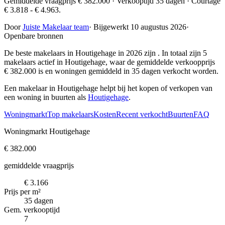
Gemiddelde vraagprijs € 382.000 · Verkooptijd 35 dagen · Courtage
€ 3.818 - € 4.963.
Door
Juiste Makelaar team
·
Bijgewerkt 10 augustus 2026
·
Openbare bronnen
De beste makelaars in Houtigehage in 2026 zijn
. In totaal zijn 5
makelaars actief in Houtigehage, waar de gemiddelde verkoopprijs
€ 382.000 is en woningen gemiddeld in 35 dagen verkocht worden.
Een makelaar in Houtigehage helpt bij het kopen of verkopen van
een woning in buurten als
Houtigehage
.
Woningmarkt
Top makelaars
Kosten
Recent verkocht
Buurten
FAQ
Woningmarkt Houtigehage
€ 382.000
gemiddelde vraagprijs
€ 3.166
Prijs per m²
35 dagen
Gem. verkooptijd
7