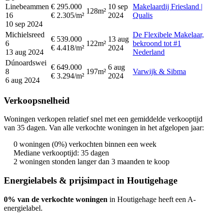
Linebeammen
€ 295.000
10 sep
Makelaardij Friesland |
128m²
16
€ 2.305/m²
2024
Qualis
10 sep 2024
Michielsreed
De Flexibele Makelaar,
€ 539.000
13 aug
6
122m²
bekroond tot #1
€ 4.418/m²
2024
13 aug 2024
Nederland
Dúnoardswei
€ 649.000
6 aug
8
197m²
Varwijk & Sibma
€ 3.294/m²
2024
6 aug 2024
Verkoopsnelheid
Woningen verkopen relatief snel met een gemiddelde verkooptijd
van 35 dagen. Van alle verkochte woningen in het afgelopen jaar:
0 woningen (0%) verkochten binnen een week
Mediane verkooptijd: 35 dagen
2 woningen stonden langer dan 3 maanden te koop
Energielabels & prijsimpact in Houtigehage
0% van de verkochte woningen
in Houtigehage heeft een A-
energielabel.