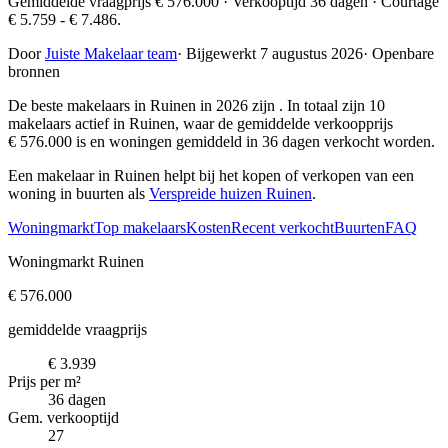
Gemiddelde vraagprijs € 576.000 · Verkooptijd 36 dagen · Courtage
€ 5.759 - € 7.486.
Door
Juiste Makelaar team
·
Bijgewerkt 7 augustus 2026
·
Openbare
bronnen
De beste makelaars in Ruinen in 2026 zijn
. In totaal zijn 10
makelaars actief in Ruinen, waar de gemiddelde verkoopprijs
€ 576.000 is en woningen gemiddeld in 36 dagen verkocht worden.
Een makelaar in Ruinen helpt bij het kopen of verkopen van een
woning in buurten als
Verspreide huizen Ruinen
.
Woningmarkt
Top makelaars
Kosten
Recent verkocht
Buurten
FAQ
Woningmarkt Ruinen
€ 576.000
gemiddelde vraagprijs
€ 3.939
Prijs per m²
36 dagen
Gem. verkooptijd
27