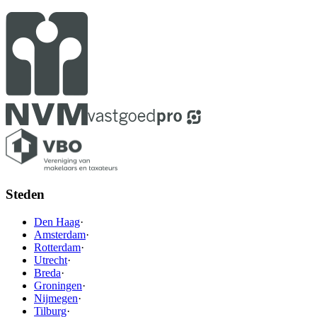
Steden
Den Haag
·
Amsterdam
·
Rotterdam
·
Utrecht
·
Breda
·
Groningen
·
Nijmegen
·
Tilburg
·