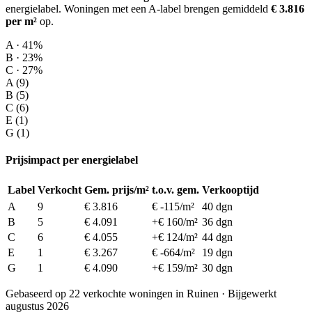
energielabel.
Woningen met een A-label brengen gemiddeld
€ 3.816
per m²
op
.
A · 41%
B · 23%
C · 27%
A (9)
B (5)
C (6)
E (1)
G (1)
Prijsimpact per energielabel
Label
Verkocht
Gem. prijs/m²
t.o.v. gem.
Verkooptijd
A
9
€ 3.816
€ -115/m²
40 dgn
B
5
€ 4.091
+€ 160/m²
36 dgn
C
6
€ 4.055
+€ 124/m²
44 dgn
E
1
€ 3.267
€ -664/m²
19 dgn
G
1
€ 4.090
+€ 159/m²
30 dgn
Gebaseerd op 22 verkochte woningen in Ruinen · Bijgewerkt
augustus 2026