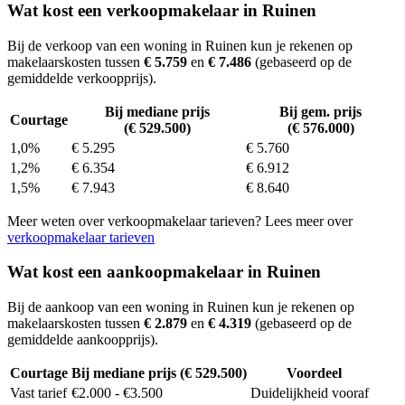
Wat kost een verkoopmakelaar in Ruinen
Bij de verkoop van een woning in Ruinen kun je rekenen op
makelaarskosten tussen
€ 5.759
en
€ 7.486
(gebaseerd op de
gemiddelde verkoopprijs).
Bij mediane prijs
Bij gem. prijs
Courtage
(€ 529.500)
(€ 576.000)
1,0%
€ 5.295
€ 5.760
1,2%
€ 6.354
€ 6.912
1,5%
€ 7.943
€ 8.640
Meer weten over verkoopmakelaar tarieven? Lees meer over
verkoopmakelaar tarieven
Wat kost een aankoopmakelaar in Ruinen
Bij de aankoop van een woning in Ruinen kun je rekenen op
makelaarskosten tussen
€ 2.879
en
€ 4.319
(gebaseerd op de
gemiddelde aankoopprijs).
Courtage
Bij mediane prijs (€ 529.500)
Voordeel
Vast tarief
€2.000 - €3.500
Duidelijkheid vooraf