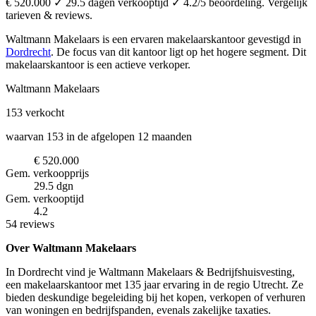
€ 520.000 ✓ 29.5 dagen verkooptijd ✓ 4.2/5 beoordeling. Vergelijk
tarieven & reviews.
Waltmann Makelaars is een ervaren makelaarskantoor
gevestigd in
Dordrecht
.
De focus van dit kantoor ligt op het hogere segment.
Dit
makelaarskantoor is een actieve verkoper.
Waltmann Makelaars
153
verkocht
waarvan 153 in de afgelopen 12 maanden
€ 520.000
Gem. verkoopprijs
29.5 dgn
Gem. verkooptijd
4.2
54 reviews
Over Waltmann Makelaars
In Dordrecht vind je Waltmann Makelaars & Bedrijfshuisvesting,
een makelaarskantoor met 135 jaar ervaring in de regio Utrecht. Ze
bieden deskundige begeleiding bij het kopen, verkopen of verhuren
van woningen en bedrijfspanden, evenals zakelijke taxaties.