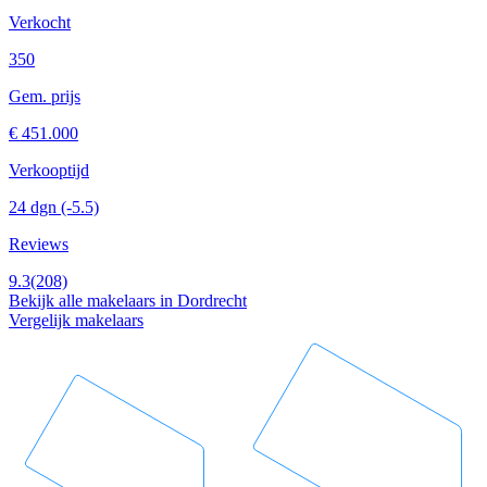
Verkocht
350
Gem. prijs
€ 451.000
Verkooptijd
24 dgn
(-5.5)
Reviews
9.3
(208)
Bekijk alle makelaars in Dordrecht
Vergelijk makelaars