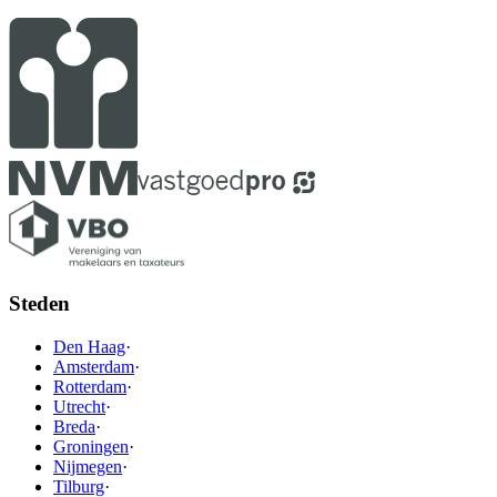
Steden
Den Haag
·
Amsterdam
·
Rotterdam
·
Utrecht
·
Breda
·
Groningen
·
Nijmegen
·
Tilburg
·