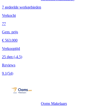
7 gedeelde werkgebieden
Verkocht
77
Gem. prijs
€ 563.000
Verkooptijd
25 dgn
(-4.5)
Reviews
9.1
(54)
Ooms Makelaars