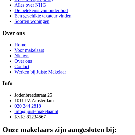
Alles over NHG
De betekenis van onder bod
Een geschikte taxateur vinden
Soorten woningen
Over ons
Home
Voor makelaars
Nieuws
Over ons
Contact
Werken bij Juiste Makelaar
Info
Jodenbreedstraat 25
1011 PZ Amsterdam
020 244 2818
info@juistemakelaar.nl
KvK: 81234567
Onze makelaars zijn aangesloten bij: