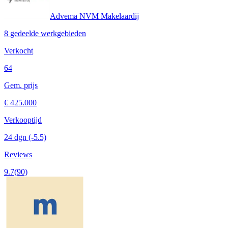
Advema NVM Makelaardij
8 gedeelde werkgebieden
Verkocht
64
Gem. prijs
€ 425.000
Verkooptijd
24 dgn
(-5.5)
Reviews
9.7
(90)