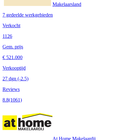
Makelaarsland
7 gedeelde werkgebieden
Verkocht
1126
Gem. prijs
€ 521.000
Verkooptijd
27 dgn
(-2.5)
Reviews
8.8
(1061)
At Home Makelaardij