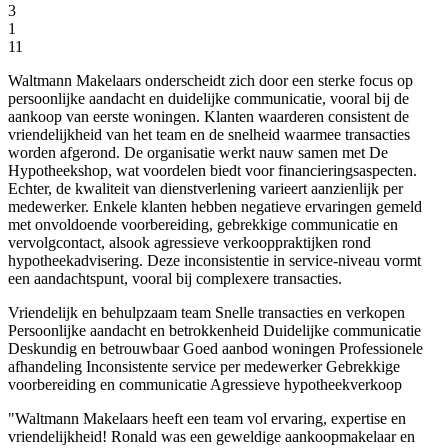
3
1
11
Waltmann Makelaars onderscheidt zich door een sterke focus op
persoonlijke aandacht en duidelijke communicatie, vooral bij de
aankoop van eerste woningen. Klanten waarderen consistent de
vriendelijkheid van het team en de snelheid waarmee transacties
worden afgerond. De organisatie werkt nauw samen met De
Hypotheekshop, wat voordelen biedt voor financieringsaspecten.
Echter, de kwaliteit van dienstverlening varieert aanzienlijk per
medewerker. Enkele klanten hebben negatieve ervaringen gemeld
met onvoldoende voorbereiding, gebrekkige communicatie en
vervolgcontact, alsook agressieve verkooppraktijken rond
hypotheekadvisering. Deze inconsistentie in service-niveau vormt
een aandachtspunt, vooral bij complexere transacties.
Vriendelijk en behulpzaam team
Snelle transacties en verkopen
Persoonlijke aandacht en betrokkenheid
Duidelijke communicatie
Deskundig en betrouwbaar
Goed aanbod woningen
Professionele
afhandeling
Inconsistente service per medewerker
Gebrekkige
voorbereiding en communicatie
Agressieve hypotheekverkoop
"Waltmann Makelaars heeft een team vol ervaring, expertise en
vriendelijkheid! Ronald was een geweldige aankoopmakelaar en