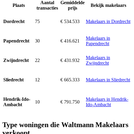
Aantal
Gemiddelde
Plaats
Bekijk makelaars
transacties
prijs
75
€ 534.533
Makelaars in Dordrecht
Dordrecht
Makelaars in
30
€ 416.621
Papendrecht
Papendrecht
Makelaars in
22
€ 431.932
Zwijndrecht
Zwijndrecht
12
€ 665.333
Makelaars in Sliedrecht
Sliedrecht
Makelaars in Hendrik-
Hendrik-Ido-
10
€ 791.750
Ido-Ambacht
Ambacht
Type woningen die Waltmann Makelaars
verkoopt