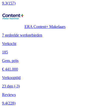
9.3
(157)
ERA Content+ Makelaars
7 gedeelde werkgebieden
Verkocht
185
Gem. prijs
€ 441.000
Verkooptijd
23 dgn
(-3)
Reviews
9.4
(228)