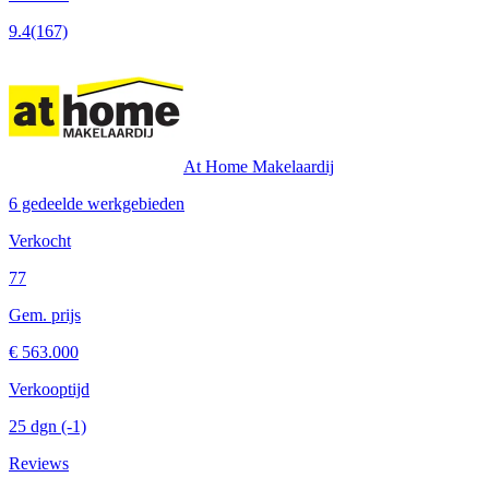
9.4
(167)
At Home Makelaardij
6 gedeelde werkgebieden
Verkocht
77
Gem. prijs
€ 563.000
Verkooptijd
25 dgn
(-1)
Reviews