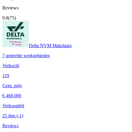
Reviews
9.8
(75)
Delta NVM Makelaars
7 gedeelde werkgebieden
Verkocht
119
Gem. prijs
€ 468.000
Verkooptijd
25 dgn
(-1)
Reviews