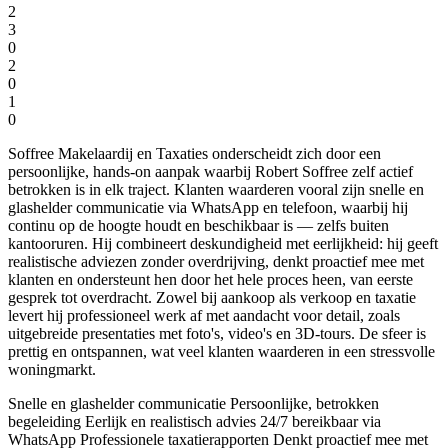
2
3
0
2
0
1
0
Soffree Makelaardij en Taxaties onderscheidt zich door een
persoonlijke, hands-on aanpak waarbij Robert Soffree zelf actief
betrokken is in elk traject. Klanten waarderen vooral zijn snelle en
glashelder communicatie via WhatsApp en telefoon, waarbij hij
continu op de hoogte houdt en beschikbaar is — zelfs buiten
kantooruren. Hij combineert deskundigheid met eerlijkheid: hij geeft
realistische adviezen zonder overdrijving, denkt proactief mee met
klanten en ondersteunt hen door het hele proces heen, van eerste
gesprek tot overdracht. Zowel bij aankoop als verkoop en taxatie
levert hij professioneel werk af met aandacht voor detail, zoals
uitgebreide presentaties met foto's, video's en 3D-tours. De sfeer is
prettig en ontspannen, wat veel klanten waarderen in een stressvolle
woningmarkt.
Snelle en glashelder communicatie
Persoonlijke, betrokken
begeleiding
Eerlijk en realistisch advies
24/7 bereikbaar via
WhatsApp
Professionele taxatierapporten
Denkt proactief mee met