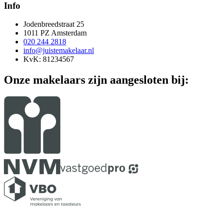
Info
Jodenbreedstraat 25
1011 PZ Amsterdam
020 244 2818
info@juistemakelaar.nl
KvK: 81234567
Onze makelaars zijn aangesloten bij: