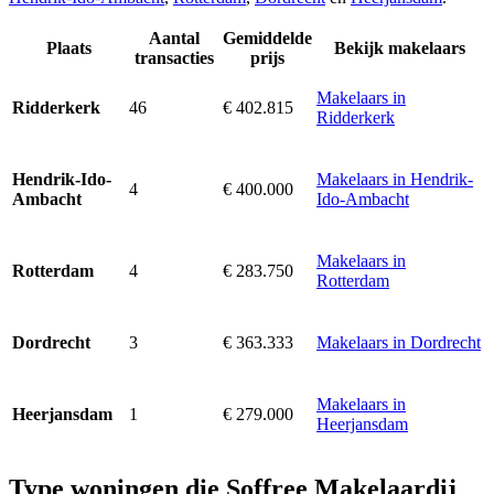
Aantal
Gemiddelde
Plaats
Bekijk makelaars
transacties
prijs
Makelaars in
46
€ 402.815
Ridderkerk
Ridderkerk
Makelaars in Hendrik-
Hendrik-Ido-
4
€ 400.000
Ido-Ambacht
Ambacht
Makelaars in
4
€ 283.750
Rotterdam
Rotterdam
3
€ 363.333
Makelaars in Dordrecht
Dordrecht
Makelaars in
1
€ 279.000
Heerjansdam
Heerjansdam
Type woningen die Soffree Makelaardij