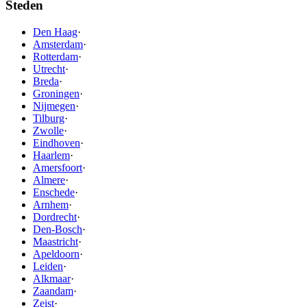
Steden
Den Haag
·
Amsterdam
·
Rotterdam
·
Utrecht
·
Breda
·
Groningen
·
Nijmegen
·
Tilburg
·
Zwolle
·
Eindhoven
·
Haarlem
·
Amersfoort
·
Almere
·
Enschede
·
Arnhem
·
Dordrecht
·
Den-Bosch
·
Maastricht
·
Apeldoorn
·
Leiden
·
Alkmaar
·
Zaandam
·
Zeist
·