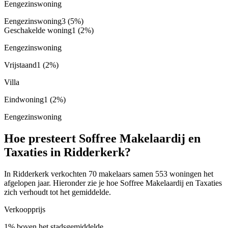
Eengezinswoning
Eengezinswoning
3
(5%)
Geschakelde woning
1
(2%)
Eengezinswoning
Vrijstaand
1
(2%)
Villa
Eindwoning
1
(2%)
Eengezinswoning
Hoe presteert Soffree Makelaardij en
Taxaties in Ridderkerk?
In Ridderkerk verkochten 70 makelaars samen 553 woningen het
afgelopen jaar. Hieronder zie je hoe Soffree Makelaardij en Taxaties
zich verhoudt tot het gemiddelde.
Verkoopprijs
1% boven het stadsgemiddelde