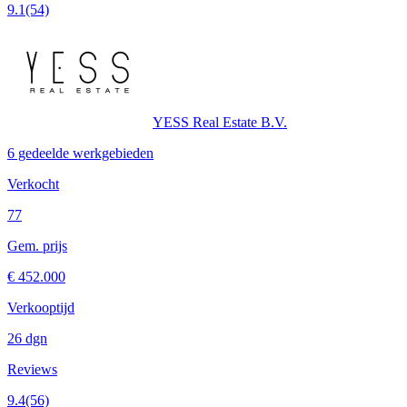
9.1
(54)
YESS Real Estate B.V.
6 gedeelde werkgebieden
Verkocht
77
Gem. prijs
€ 452.000
Verkooptijd
26 dgn
Reviews
9.4
(56)