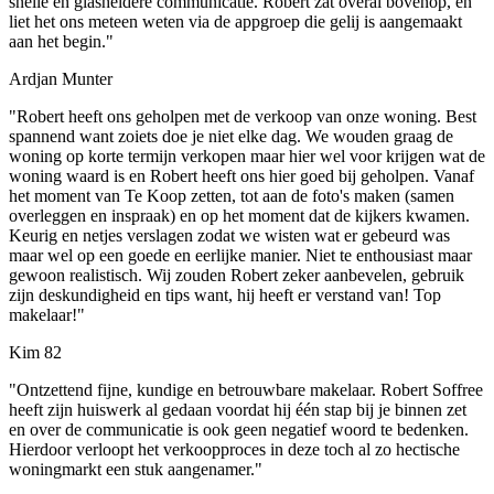
snelle en glasheldere communicatie. Robert zat overal bovenop, en
liet het ons meteen weten via de appgroep die gelij is aangemaakt
aan het begin."
Ardjan Munter
"Robert heeft ons geholpen met de verkoop van onze woning. Best
spannend want zoiets doe je niet elke dag. We wouden graag de
woning op korte termijn verkopen maar hier wel voor krijgen wat de
woning waard is en Robert heeft ons hier goed bij geholpen. Vanaf
het moment van Te Koop zetten, tot aan de foto's maken (samen
overleggen en inspraak) en op het moment dat de kijkers kwamen.
Keurig en netjes verslagen zodat we wisten wat er gebeurd was
maar wel op een goede en eerlijke manier. Niet te enthousiast maar
gewoon realistisch. Wij zouden Robert zeker aanbevelen, gebruik
zijn deskundigheid en tips want, hij heeft er verstand van! Top
makelaar!"
Kim 82
"Ontzettend fijne, kundige en betrouwbare makelaar. Robert Soffree
heeft zijn huiswerk al gedaan voordat hij één stap bij je binnen zet
en over de communicatie is ook geen negatief woord te bedenken.
Hierdoor verloopt het verkoopproces in deze toch al zo hectische
woningmarkt een stuk aangenamer."