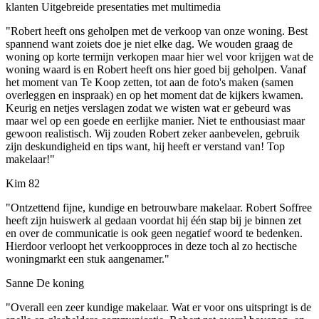
klanten
Uitgebreide presentaties met multimedia
"Robert heeft ons geholpen met de verkoop van onze woning. Best
spannend want zoiets doe je niet elke dag. We wouden graag de
woning op korte termijn verkopen maar hier wel voor krijgen wat de
woning waard is en Robert heeft ons hier goed bij geholpen. Vanaf
het moment van Te Koop zetten, tot aan de foto's maken (samen
overleggen en inspraak) en op het moment dat de kijkers kwamen.
Keurig en netjes verslagen zodat we wisten wat er gebeurd was
maar wel op een goede en eerlijke manier. Niet te enthousiast maar
gewoon realistisch. Wij zouden Robert zeker aanbevelen, gebruik
zijn deskundigheid en tips want, hij heeft er verstand van! Top
makelaar!"
Kim 82
"Ontzettend fijne, kundige en betrouwbare makelaar. Robert Soffree
heeft zijn huiswerk al gedaan voordat hij één stap bij je binnen zet
en over de communicatie is ook geen negatief woord te bedenken.
Hierdoor verloopt het verkoopproces in deze toch al zo hectische
woningmarkt een stuk aangenamer."
Sanne De koning
"Overall een zeer kundige makelaar. Wat er voor ons uitspringt is de