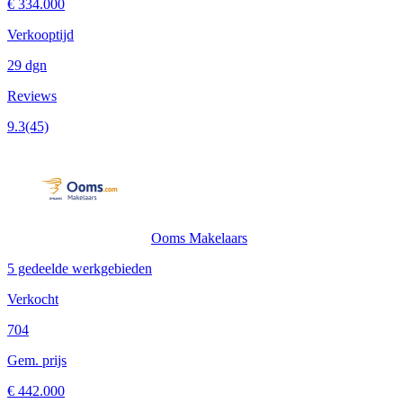
€ 334.000
Verkooptijd
29 dgn
Reviews
9.3
(45)
Ooms Makelaars
5 gedeelde werkgebieden
Verkocht
704
Gem. prijs
€ 442.000