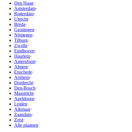
Den Haag
·
Amsterdam
·
Rotterdam
·
Utrecht
·
Breda
·
Groningen
·
Nijmegen
·
Tilburg
·
Zwolle
·
Eindhoven
·
Haarlem
·
Amersfoort
·
Almere
·
Enschede
·
Arnhem
·
Dordrecht
·
Den-Bosch
·
Maastricht
·
Apeldoorn
·
Leiden
·
Alkmaar
·
Zaandam
·
Zeist
·
Alle plaatsen