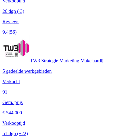
Verkooptijd
26 dgn
(-3)
Reviews
9.4
(56)
TW3 Strategie Marketing Makelaardij
5 gedeelde werkgebieden
Verkocht
91
Gem. prijs
€ 544.000
Verkooptijd
51 dgn
(+22)