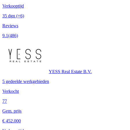
Verkooptijd
35 dgn
(+6)
Reviews
9.1
(486)
YESS Real Estate B.V.
5 gedeelde werkgebieden
Verkocht
77
Gem. prijs
€ 452.000