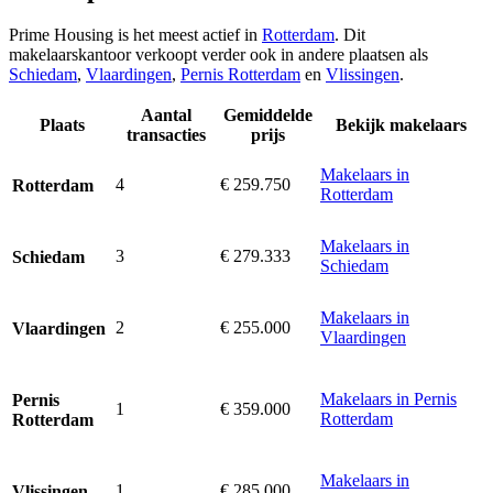
Prime Housing is het meest actief in
Rotterdam
. Dit
makelaarskantoor verkoopt verder ook in andere plaatsen als
Schiedam
,
Vlaardingen
,
Pernis Rotterdam
en
Vlissingen
.
Aantal
Gemiddelde
Plaats
Bekijk makelaars
transacties
prijs
Makelaars in
4
€ 259.750
Rotterdam
Rotterdam
Makelaars in
3
€ 279.333
Schiedam
Schiedam
Makelaars in
2
€ 255.000
Vlaardingen
Vlaardingen
Makelaars in Pernis
Pernis
1
€ 359.000
Rotterdam
Rotterdam
Makelaars in
1
€ 285.000
Vlissingen