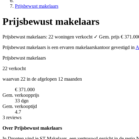
Prijsbewust makelaars
Prijsbewust makelaars
Prijsbewust makelaars: 22 woningen verkocht ✓ Gem. prijs € 371.000
Prijsbewust makelaars is een ervaren makelaarskantoor
gevestigd in
A
Prijsbewust makelaars
22
verkocht
waarvan 22 in de afgelopen 12 maanden
€ 371.000
Gem. verkoopprijs
33 dgn
Gem. verkooptijd
4.7
3 reviews
Over Prijsbewust makelaars
In Dronten vind je ST Makelaars, een vertrouwd gezicht in de regio 