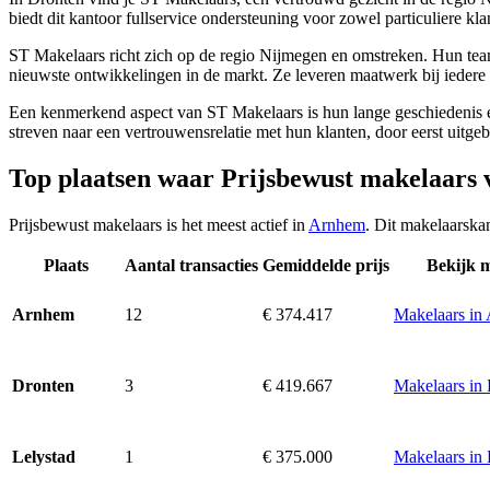
biedt dit kantoor fullservice ondersteuning voor zowel particuliere kl
ST Makelaars richt zich op de regio Nijmegen en omstreken. Hun team b
nieuwste ontwikkelingen in de markt. Ze leveren maatwerk bij iedere op
Een kenmerkend aspect van ST Makelaars is hun lange geschiedenis en
streven naar een vertrouwensrelatie met hun klanten, door eerst uitgeb
Top plaatsen waar Prijsbewust makelaars 
Prijsbewust makelaars is het meest actief in
Arnhem
. Dit makelaarska
Plaats
Aantal transacties
Gemiddelde prijs
Bekijk 
12
€ 374.417
Makelaars in
Arnhem
3
€ 419.667
Makelaars in
Dronten
1
€ 375.000
Makelaars in 
Lelystad