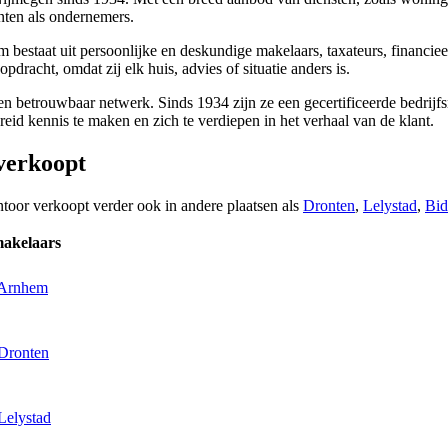
anten als ondernemers.
estaat uit persoonlijke en deskundige makelaars, taxateurs, financieel 
dracht, omdat zij elk huis, advies of situatie anders is.
 betrouwbaar netwerk. Sinds 1934 zijn ze een gecertificeerde bedrijfs
reid kennis te maken en zich te verdiepen in het verhaal van de klant.
verkoopt
ntoor verkoopt verder ook in andere plaatsen als
Dronten
,
Lelystad
,
Bid
makelaars
 Arnhem
 Dronten
Lelystad