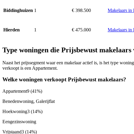
1
€ 398.500
Makelaars in
Biddinghuizen
1
€ 475.000
Makelaars in
Hierden
Type woningen die Prijsbewust makelaars
Naast het prijssegment waar een makelaar actief is, is het type won
verkoopt is een Appartement.
Welke woningen verkoopt Prijsbewust makelaars?
Appartement
9
(41%)
Benedenwoning, Galerijflat
Hoekwoning
3
(14%)
Eengezinswoning
Vrijstaand
3
(14%)