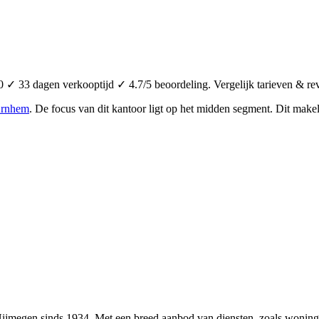
 ✓ 33 dagen verkooptijd ✓ 4.7/5 beoordeling. Vergelijk tarieven & re
rnhem
.
De focus van dit kantoor ligt op het midden segment.
Dit makel
Nijmegen sinds 1934. Met een breed aanbod van diensten, zoals woning