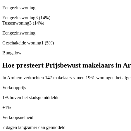
Eengezinswoning
Eengezinswoning
3
(14%)
Tussenwoning
3
(14%)
Eengezinswoning
Geschakelde woning
1
(5%)
Bungalow
Hoe presteert Prijsbewust makelaars in 
In Arnhem verkochten 147 makelaars samen 1961 woningen het afgelop
Verkoopprijs
1% boven het stadsgemiddelde
+
1%
Verkoopsnelheid
7 dagen langzamer dan gemiddeld