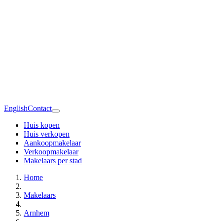
English
Contact
Huis kopen
Huis verkopen
Aankoopmakelaar
Verkoopmakelaar
Makelaars per stad
Home
Makelaars
Arnhem