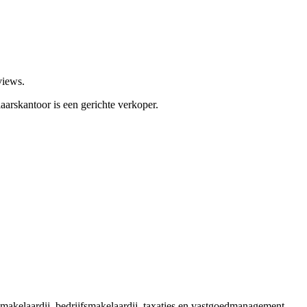
views.
aarskantoor is een gerichte verkoper.
makelaardij, bedrijfsmakelaardij, taxaties en vastgoedmanagement,