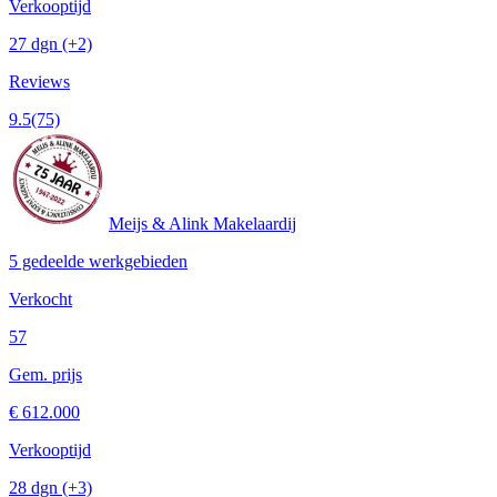
Verkooptijd
27 dgn
(+2)
Reviews
9.5
(75)
Meijs & Alink Makelaardij
5 gedeelde werkgebieden
Verkocht
57
Gem. prijs
€ 612.000
Verkooptijd
28 dgn
(+3)