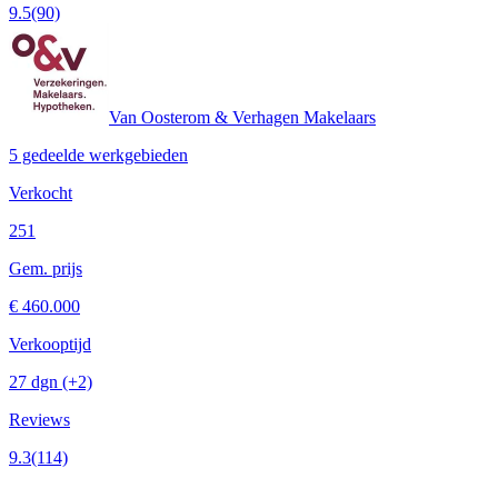
9.5
(90)
Van Oosterom & Verhagen Makelaars
5 gedeelde werkgebieden
Verkocht
251
Gem. prijs
€ 460.000
Verkooptijd
27 dgn
(+2)
Reviews
9.3
(114)