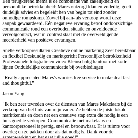
Een terugkerend thema is de combinatie van zakelijkheid en
persoonlijke betrokkenheid: Mares ontzorgt klanten volledig, geeft
duidelijk advies en begeleidt hen van begin tot eind zonder
onnodige rompslomp. Zowel bij aan- als verkoop wordt deze
aanpak gewaardeerd. Eén negatieve ervaring betrof ondoorzichtige
communicatie rond een overboden situatie en onvoldoende
vervolgcontact, wat in contrast staat met de overweldigende
meerderheid van positieve ervaringen.
Snelle verkoopresultaten
Creatieve online marketing
Zeer bereikbaar
en flexibel
Deskundig en marktgericht
Persoonlijke betrokkenheid
Professionele fotografie en video
Kleinschalig kantoor met korte
lijnen
Onduidelijke communicatie bij overbiedingen
"Really appreciated Mares's worries free service to make deal fast
and thoughtful."
Jason Yang
"Ik ben zeer tevreden over de diensten van Mares Makelaars bij de
verkoop van het huis van mijn vader. Ze hebben de juiste lokale
marktkennis en doen net een creatieve stap extra die nodig is een
huis goed te verkopen. Communicatie met makelaars en
kantoorpersoneel is prettig, snel en betrouwbaar. Er is ruimte voor
overleg en ze pakken door als dat nodig is. Dank voor de
samenwerking en het gaat jullie goed!"