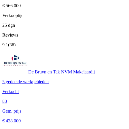
€ 566.000
Verkooptijd
25 dgn
Reviews
9.1
(36)
De Bruyn en Tak NVM Makelaardij
5 gedeelde werkgebieden
Verkocht
83
Gem. prijs
€ 428.000