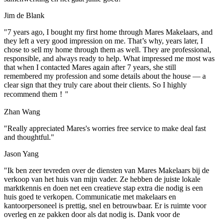
Jim de Blank
"7 years ago, I bought my first home through Mares Makelaars, and
they left a very good impression on me. That’s why, years later, I
chose to sell my home through them as well. They are professional,
responsible, and always ready to help. What impressed me most was
that when I contacted Mares again after 7 years, she still
remembered my profession and some details about the house — a
clear sign that they truly care about their clients. So I highly
recommend them！"
Zhan Wang
"Really appreciated Mares's worries free service to make deal fast
and thoughtful."
Jason Yang
"Ik ben zeer tevreden over de diensten van Mares Makelaars bij de
verkoop van het huis van mijn vader. Ze hebben de juiste lokale
marktkennis en doen net een creatieve stap extra die nodig is een
huis goed te verkopen. Communicatie met makelaars en
kantoorpersoneel is prettig, snel en betrouwbaar. Er is ruimte voor
overleg en ze pakken door als dat nodig is. Dank voor de