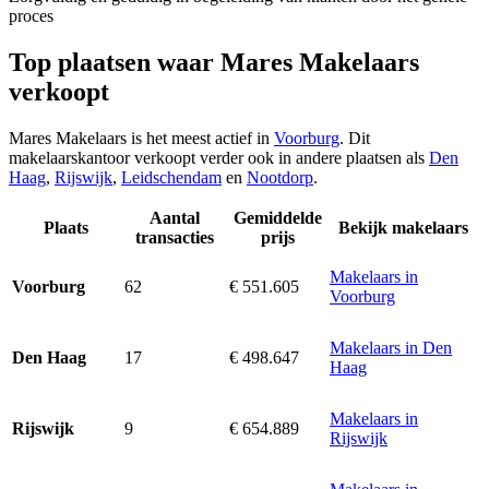
proces
Top plaatsen waar Mares Makelaars
verkoopt
Mares Makelaars is het meest actief in
Voorburg
. Dit
makelaarskantoor verkoopt verder ook in andere plaatsen als
Den
Haag
,
Rijswijk
,
Leidschendam
en
Nootdorp
.
Aantal
Gemiddelde
Plaats
Bekijk makelaars
transacties
prijs
Makelaars in
62
€ 551.605
Voorburg
Voorburg
Makelaars in Den
17
€ 498.647
Den Haag
Haag
Makelaars in
9
€ 654.889
Rijswijk
Rijswijk