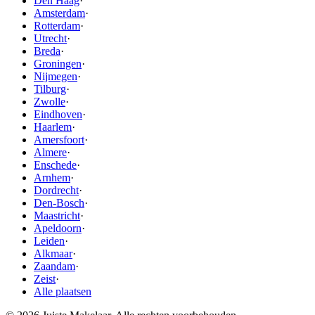
Den Haag
·
Amsterdam
·
Rotterdam
·
Utrecht
·
Breda
·
Groningen
·
Nijmegen
·
Tilburg
·
Zwolle
·
Eindhoven
·
Haarlem
·
Amersfoort
·
Almere
·
Enschede
·
Arnhem
·
Dordrecht
·
Den-Bosch
·
Maastricht
·
Apeldoorn
·
Leiden
·
Alkmaar
·
Zaandam
·
Zeist
·
Alle plaatsen