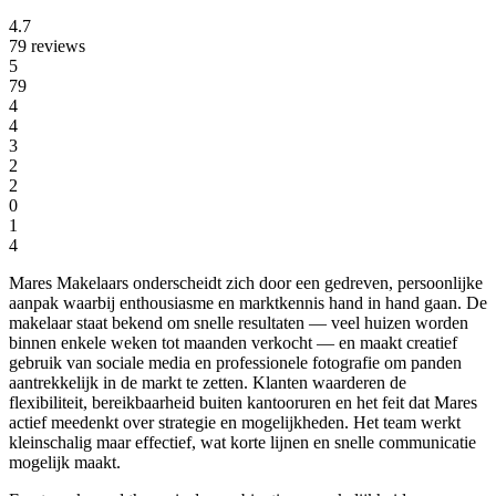
4.7
79 reviews
5
79
4
4
3
2
2
0
1
4
Mares Makelaars onderscheidt zich door een gedreven, persoonlijke
aanpak waarbij enthousiasme en marktkennis hand in hand gaan. De
makelaar staat bekend om snelle resultaten — veel huizen worden
binnen enkele weken tot maanden verkocht — en maakt creatief
gebruik van sociale media en professionele fotografie om panden
aantrekkelijk in de markt te zetten. Klanten waarderen de
flexibiliteit, bereikbaarheid buiten kantooruren en het feit dat Mares
actief meedenkt over strategie en mogelijkheden. Het team werkt
kleinschalig maar effectief, wat korte lijnen en snelle communicatie
mogelijk maakt.