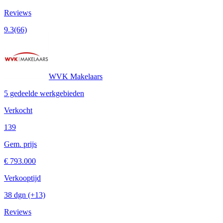
Reviews
9.3
(66)
WVK Makelaars
5 gedeelde werkgebieden
Verkocht
139
Gem. prijs
€ 793.000
Verkooptijd
38 dgn
(+13)
Reviews