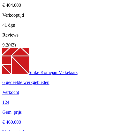
€ 404.000
Verkooptijd
41 dgn
Reviews
9.2
(43)
Sinke Komejan Makelaars
6 gedeelde werkgebieden
Verkocht
124
Gem. prijs
€ 460.000