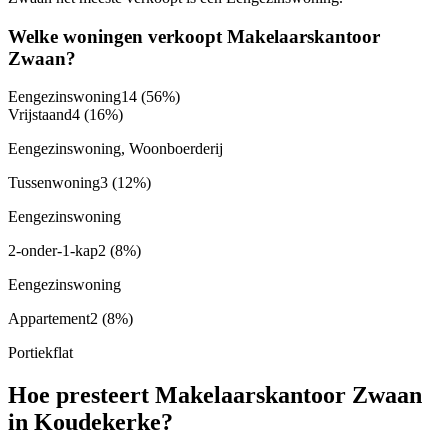
Welke woningen verkoopt Makelaarskantoor
Zwaan?
Eengezinswoning
14
(56%)
Vrijstaand
4
(16%)
Eengezinswoning, Woonboerderij
Tussenwoning
3
(12%)
Eengezinswoning
2-onder-1-kap
2
(8%)
Eengezinswoning
Appartement
2
(8%)
Portiekflat
Hoe presteert Makelaarskantoor Zwaan
in Koudekerke?