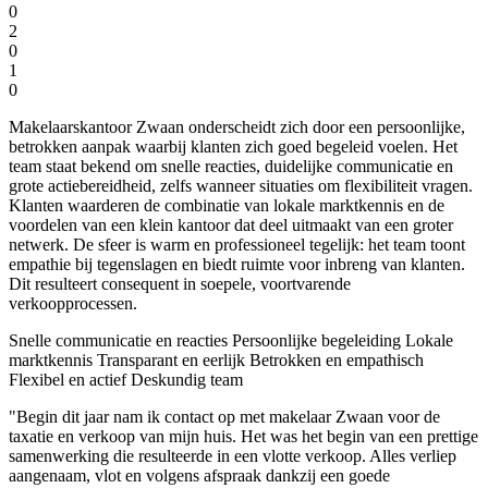
0
2
0
1
0
Makelaarskantoor Zwaan onderscheidt zich door een persoonlijke,
betrokken aanpak waarbij klanten zich goed begeleid voelen. Het
team staat bekend om snelle reacties, duidelijke communicatie en
grote actiebereidheid, zelfs wanneer situaties om flexibiliteit vragen.
Klanten waarderen de combinatie van lokale marktkennis en de
voordelen van een klein kantoor dat deel uitmaakt van een groter
netwerk. De sfeer is warm en professioneel tegelijk: het team toont
empathie bij tegenslagen en biedt ruimte voor inbreng van klanten.
Dit resulteert consequent in soepele, voortvarende
verkoopprocessen.
Snelle communicatie en reacties
Persoonlijke begeleiding
Lokale
marktkennis
Transparant en eerlijk
Betrokken en empathisch
Flexibel en actief
Deskundig team
"Begin dit jaar nam ik contact op met makelaar Zwaan voor de
taxatie en verkoop van mijn huis. Het was het begin van een prettige
samenwerking die resulteerde in een vlotte verkoop. Alles verliep
aangenaam, vlot en volgens afspraak dankzij een goede