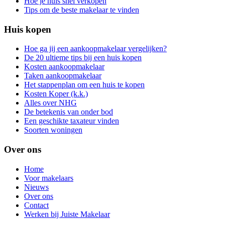
Hoe je huis snel verkopen
Tips om de beste makelaar te vinden
Huis kopen
Hoe ga jij een aankoopmakelaar vergelijken?
De 20 ultieme tips bij een huis kopen
Kosten aankoopmakelaar
Taken aankoopmakelaar
Het stappenplan om een huis te kopen
Kosten Koper (k.k.)
Alles over NHG
De betekenis van onder bod
Een geschikte taxateur vinden
Soorten woningen
Over ons
Home
Voor makelaars
Nieuws
Over ons
Contact
Werken bij Juiste Makelaar