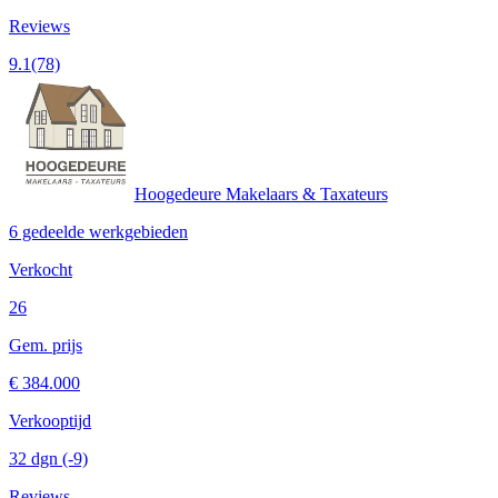
Reviews
9.1
(78)
Hoogedeure Makelaars & Taxateurs
6 gedeelde werkgebieden
Verkocht
26
Gem. prijs
€ 384.000
Verkooptijd
32 dgn
(-9)
Reviews