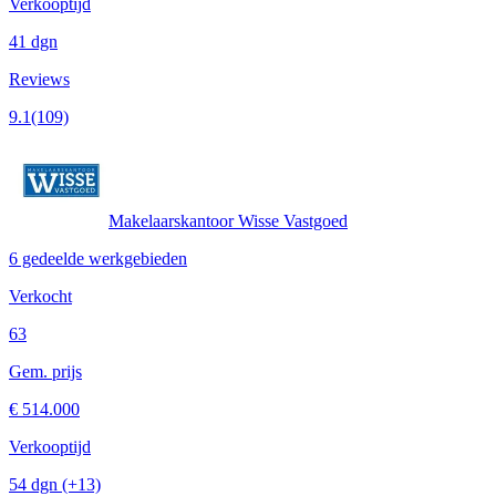
Verkooptijd
41 dgn
Reviews
9.1
(109)
Makelaarskantoor Wisse Vastgoed
6 gedeelde werkgebieden
Verkocht
63
Gem. prijs
€ 514.000
Verkooptijd
54 dgn
(+13)