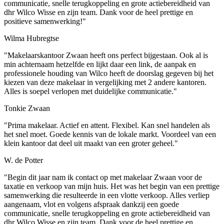
communicatie, snelle terugkoppeling en grote actiebereidheid van
dhr Wilco Wisse en zijn team. Dank voor de heel prettige en
positieve samenwerking!"
Wilma Hubregtse
"Makelaarskantoor Zwaan heeft ons perfect bijgestaan. Ook al is
min achternaam hetzelfde en lijkt daar een link, de aanpak en
professionele houding van Wilco heeft de doorslag gegeven bij het
kiezen van deze makelaar in vergelijking met 2 andere kantoren.
Alles is soepel verlopen met duidelijke communicatie."
Tonkie Zwaan
"Prima makelaar. Actief en attent. Flexibel. Kan snel handelen als
het snel moet. Goede kennis van de lokale markt. Voordeel van een
klein kantoor dat deel uit maakt van een groter geheel."
W. de Potter
"Begin dit jaar nam ik contact op met makelaar Zwaan voor de
taxatie en verkoop van mijn huis. Het was het begin van een prettige
samenwerking die resulteerde in een vlotte verkoop. Alles verliep
aangenaam, vlot en volgens afspraak dankzij een goede
communicatie, snelle terugkoppeling en grote actiebereidheid van
dhr Wilco Wisse en zijn team. Dank voor de heel prettige en