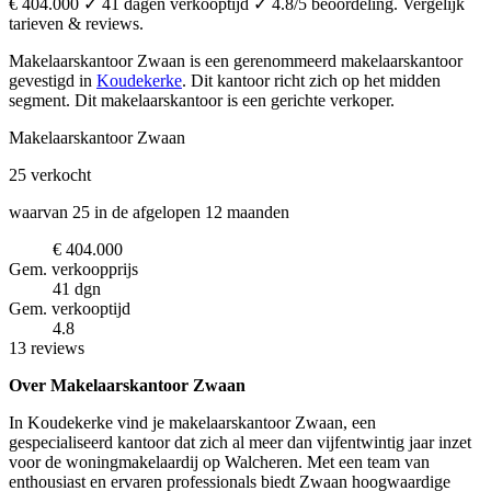
€ 404.000 ✓ 41 dagen verkooptijd ✓ 4.8/5 beoordeling. Vergelijk
tarieven & reviews.
Makelaarskantoor Zwaan is een gerenommeerd makelaarskantoor
gevestigd in
Koudekerke
.
Dit kantoor richt zich op het midden
segment.
Dit makelaarskantoor is een gerichte verkoper.
Makelaarskantoor Zwaan
25
verkocht
waarvan 25 in de afgelopen 12 maanden
€ 404.000
Gem. verkoopprijs
41 dgn
Gem. verkooptijd
4.8
13 reviews
Over Makelaarskantoor Zwaan
In Koudekerke vind je makelaarskantoor Zwaan, een
gespecialiseerd kantoor dat zich al meer dan vijfentwintig jaar inzet
voor de woningmakelaardij op Walcheren. Met een team van
enthousiast en ervaren professionals biedt Zwaan hoogwaardige