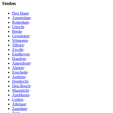
Steden
Den Haag
·
Amsterdam
·
Rotterdam
·
Utrecht
·
Breda
·
Groningen
·
Nijmegen
·
Tilburg
·
Zwolle
·
Eindhoven
·
Haarlem
·
Amersfoort
·
Almere
·
Enschede
·
Arnhem
·
Dordrecht
·
Den-Bosch
·
Maastricht
·
Apeldoorn
·
Leiden
·
Alkmaar
·
Zaandam
·