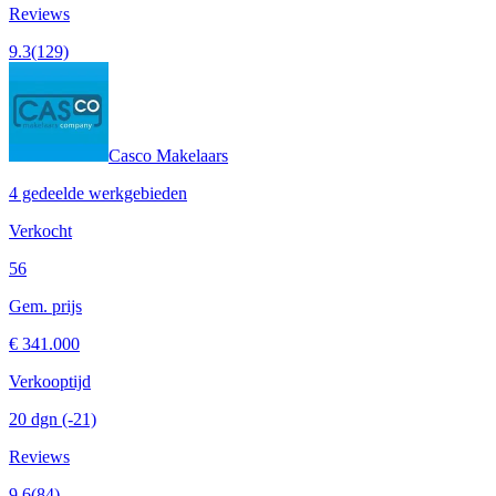
Reviews
9.3
(129)
Casco Makelaars
4 gedeelde werkgebieden
Verkocht
56
Gem. prijs
€ 341.000
Verkooptijd
20 dgn
(-21)
Reviews
9.6
(84)