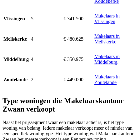
Koudekerke
Makelaars in
5
€ 341.500
Vlissingen
Vlissingen
Makelaars in
4
€ 480.625
Meliskerke
Meliskerke
Makelaars in
4
€ 350.975
Middelburg
Middelburg
Makelaars in
2
€ 449.000
Zoutelande
Zoutelande
Type woningen die Makelaarskantoor
Zwaan verkoopt
Naast het prijssegment waar een makelaar actief is, is het type
woning van belang. Iedere makelaar verkoopt meer of minder van
een specifiek woningtype. Het type woning wat Makelaarskantoor
Zwaan het meeste verkoopt is een Eengezinswoning.