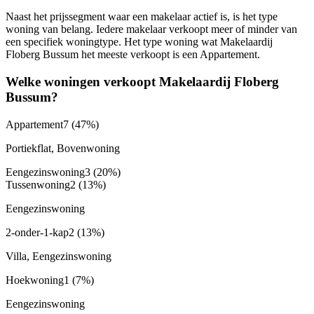
Naast het prijssegment waar een makelaar actief is, is het type
woning van belang. Iedere makelaar verkoopt meer of minder van
een specifiek woningtype. Het type woning wat Makelaardij
Floberg Bussum het meeste verkoopt is een Appartement.
Welke woningen verkoopt Makelaardij Floberg
Bussum?
Appartement
7
(47%)
Portiekflat, Bovenwoning
Eengezinswoning
3
(20%)
Tussenwoning
2
(13%)
Eengezinswoning
2-onder-1-kap
2
(13%)
Villa, Eengezinswoning
Hoekwoning
1
(7%)
Eengezinswoning