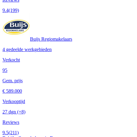
9.4
(199)
Buijs Regiomakelaars
4 gedeelde werkgebieden
Verkocht
95
Gem. prijs
€ 589.000
Verkooptijd
27 dgn
(+8)
Reviews
9.5
(211)