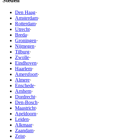
Steden
Den Haag
·
Amsterdam
·
Rotterdam
·
Utrecht
·
Breda
·
Groningen
·
Nijmegen
·
Tilburg
·
Zwolle
·
Eindhoven
·
Haarlem
·
Amersfoort
·
Almere
·
Enschede
·
Arnhem
·
Dordrecht
·
Den-Bosch
·
Maastricht
·
Apeldoorn
·
Leiden
·
Alkmaar
·
Zaandam
·
Zeist
·