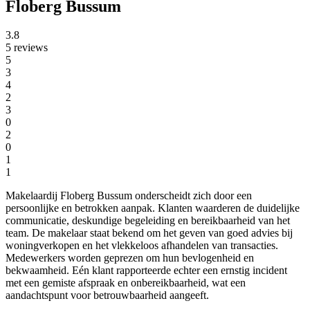
Floberg Bussum
3.8
5 reviews
5
3
4
2
3
0
2
0
1
1
Makelaardij Floberg Bussum onderscheidt zich door een
persoonlijke en betrokken aanpak. Klanten waarderen de duidelijke
communicatie, deskundige begeleiding en bereikbaarheid van het
team. De makelaar staat bekend om het geven van goed advies bij
woningverkopen en het vlekkeloos afhandelen van transacties.
Medewerkers worden geprezen om hun bevlogenheid en
bekwaamheid. Eén klant rapporteerde echter een ernstig incident
met een gemiste afspraak en onbereikbaarheid, wat een
aandachtspunt voor betrouwbaarheid aangeeft.