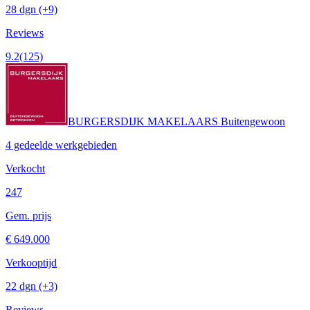
28 dgn
(+9)
Reviews
9.2
(125)
BURGERSDIJK MAKELAARS Buitengewoon
4 gedeelde werkgebieden
Verkocht
247
Gem. prijs
€ 649.000
Verkooptijd
22 dgn
(+3)
Reviews