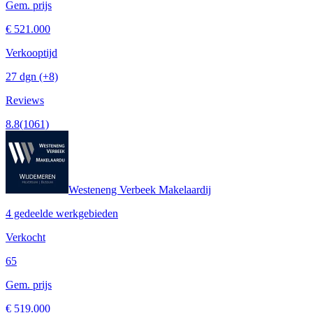
Gem. prijs
€ 521.000
Verkooptijd
27 dgn
(+8)
Reviews
8.8
(1061)
Westeneng Verbeek Makelaardij
4 gedeelde werkgebieden
Verkocht
65
Gem. prijs
€ 519.000