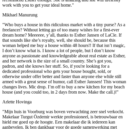
work with you to get your ideal home."
Mikhael Manurung
"Who buys a house in this ridiculous market with a tiny purse? As a
freelancer? Without letting go of too many wishes for a first-ever
dream home? Meeeeee, y’all, thanks to Esther Jansen of LaCle. If
that sounds like she’s royalty, well, she should be, because this
woman helped me buy a house within 48 hours!! If that isn’t magic,
I don’t know what is. I know a lot of people, but I don’t know
anyone as passionate and knowledgeable about real estate as Esther,
and her network is the size of a small country. She’s got you,
padron, and she knows her stuff. So, if you're looking for a
dedicated professional who gets your house bought, sold, or
otherwise under offer better and faster than anyone else while still
armed with a great sense of humor, call Esther Janssen! This woman
changes lives. Mic drop. I’m off to buy a new kitchen for my beach
house (and you could too, in 2 days from now. Make the call.)!"
Arlette Hovinga
"Mijn huis in Voorburg was boven verwachting zeer snel verkocht.
Makelaar Turgut Özdemir werkte professioneel, is betrouwbaar en
hield me goed op de hoogte. Een makelaar die ik iedereen kan
aanbevelen. Ik ben dankbaar voor de goede samenwerking met