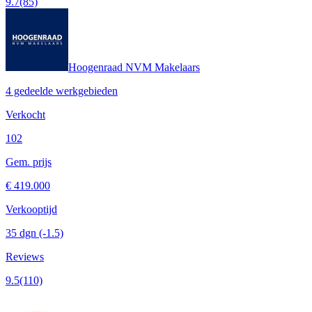
9.7
(85)
Hoogenraad NVM Makelaars
4 gedeelde werkgebieden
Verkocht
102
Gem. prijs
€ 419.000
Verkooptijd
35 dgn
(-1.5)
Reviews
9.5
(110)