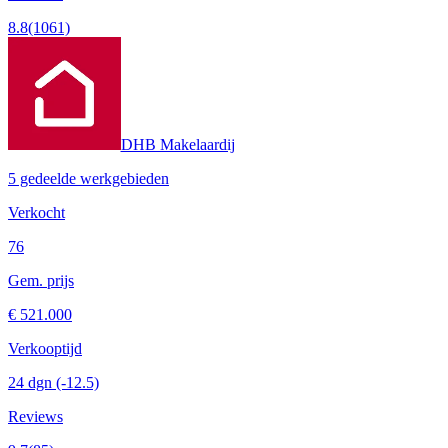
8.8
(1061)
DHB Makelaardij
5 gedeelde werkgebieden
Verkocht
76
Gem. prijs
€ 521.000
Verkooptijd
24 dgn
(-12.5)
Reviews