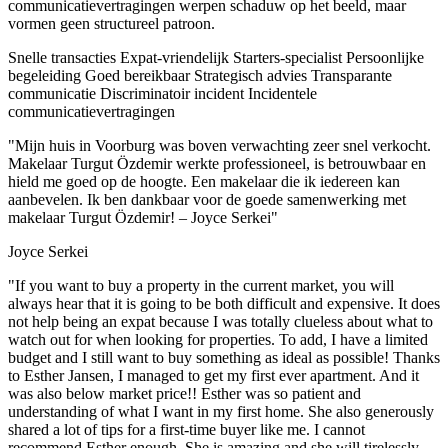
communicatievertragingen werpen schaduw op het beeld, maar
vormen geen structureel patroon.
Snelle transacties
Expat-vriendelijk
Starters-specialist
Persoonlijke
begeleiding
Goed bereikbaar
Strategisch advies
Transparante
communicatie
Discriminatoir incident
Incidentele
communicatievertragingen
"Mijn huis in Voorburg was boven verwachting zeer snel verkocht.
Makelaar Turgut Özdemir werkte professioneel, is betrouwbaar en
hield me goed op de hoogte. Een makelaar die ik iedereen kan
aanbevelen. Ik ben dankbaar voor de goede samenwerking met
makelaar Turgut Özdemir! – Joyce Serkei"
Joyce Serkei
"If you want to buy a property in the current market, you will
always hear that it is going to be both difficult and expensive. It does
not help being an expat because I was totally clueless about what to
watch out for when looking for properties. To add, I have a limited
budget and I still want to buy something as ideal as possible! Thanks
to Esther Jansen, I managed to get my first ever apartment. And it
was also below market price!! Esther was so patient and
understanding of what I want in my first home. She also generously
shared a lot of tips for a first-time buyer like me. I cannot
recommend Esther enough. She is amazing and she will tirelessly