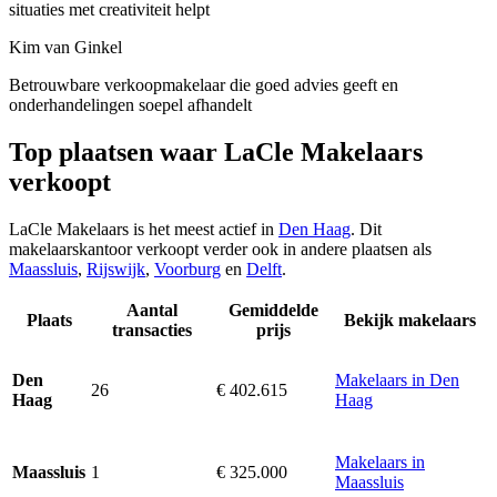
situaties met creativiteit helpt
Kim van Ginkel
Betrouwbare verkoopmakelaar die goed advies geeft en
onderhandelingen soepel afhandelt
Top plaatsen waar LaCle Makelaars
verkoopt
LaCle Makelaars is het meest actief in
Den Haag
. Dit
makelaarskantoor verkoopt verder ook in andere plaatsen als
Maassluis
,
Rijswijk
,
Voorburg
en
Delft
.
Aantal
Gemiddelde
Plaats
Bekijk makelaars
transacties
prijs
Makelaars in Den
Den
26
€ 402.615
Haag
Haag
Makelaars in
1
€ 325.000
Maassluis
Maassluis