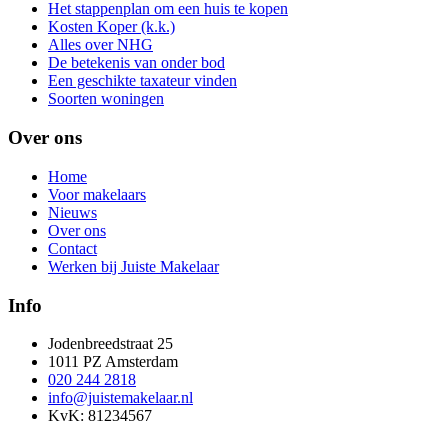
Het stappenplan om een huis te kopen
Kosten Koper (k.k.)
Alles over NHG
De betekenis van onder bod
Een geschikte taxateur vinden
Soorten woningen
Over ons
Home
Voor makelaars
Nieuws
Over ons
Contact
Werken bij Juiste Makelaar
Info
Jodenbreedstraat 25
1011 PZ Amsterdam
020 244 2818
info@juistemakelaar.nl
KvK: 81234567