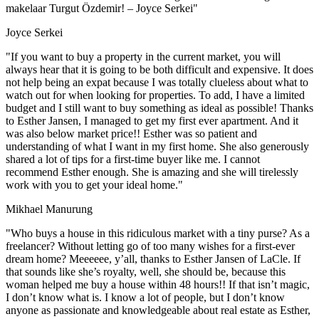
makelaar Turgut Özdemir! – Joyce Serkei"
Joyce Serkei
"If you want to buy a property in the current market, you will
always hear that it is going to be both difficult and expensive. It does
not help being an expat because I was totally clueless about what to
watch out for when looking for properties. To add, I have a limited
budget and I still want to buy something as ideal as possible! Thanks
to Esther Jansen, I managed to get my first ever apartment. And it
was also below market price!! Esther was so patient and
understanding of what I want in my first home. She also generously
shared a lot of tips for a first-time buyer like me. I cannot
recommend Esther enough. She is amazing and she will tirelessly
work with you to get your ideal home."
Mikhael Manurung
"Who buys a house in this ridiculous market with a tiny purse? As a
freelancer? Without letting go of too many wishes for a first-ever
dream home? Meeeeee, y’all, thanks to Esther Jansen of LaCle. If
that sounds like she’s royalty, well, she should be, because this
woman helped me buy a house within 48 hours!! If that isn’t magic,
I don’t know what is. I know a lot of people, but I don’t know
anyone as passionate and knowledgeable about real estate as Esther,