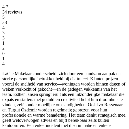
4.7
34 reviews
5
33
4
3
3
1
2
0
1
4
LaCle Makelaars onderscheidt zich door een hands-on aanpak en
sterke persoonlijke betrokkenheid bij elk traject. Klanten prijzen
vooral de snelheid van service—woningen worden binnen dagen of
weken verkocht of gekocht—en de gedegen vakkennis van het
team. Esther Jansen springt eruit als een uitzonderlijke makelaar die
expats en starters met geduld en creativiteit helpt hun droomhuis te
vinden, zelfs onder moeilijke omstandigheden. Ook Ivo Ressenaar
en Turgut Özdemir worden regelmatig geprezen voor hun
professionele en warme benadering. Het team denkt strategisch mee,
geeft weloverwogen advies en blijft bereikbaar zelfs buiten
kantooruren. Een enkel incident met discriminatie en enkele