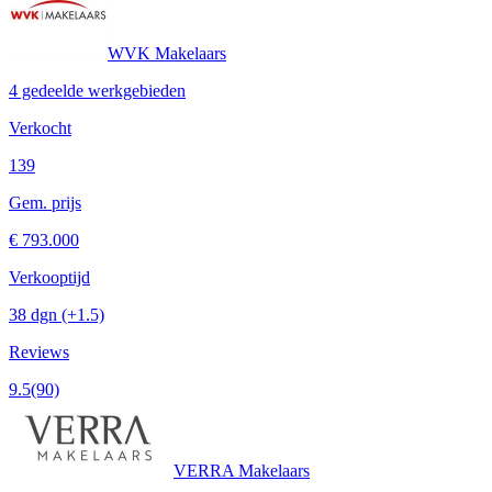
WVK Makelaars
4 gedeelde werkgebieden
Verkocht
139
Gem. prijs
€ 793.000
Verkooptijd
38 dgn
(+1.5)
Reviews
9.5
(90)
VERRA Makelaars