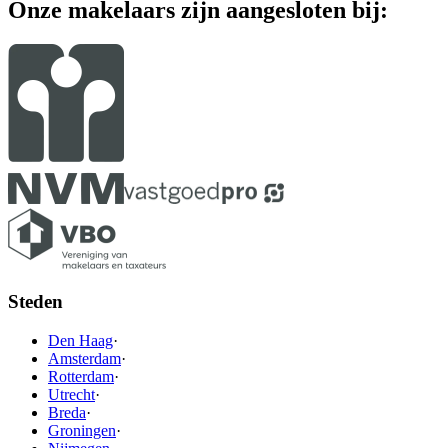
Onze makelaars zijn aangesloten bij:
Steden
Den Haag
·
Amsterdam
·
Rotterdam
·
Utrecht
·
Breda
·
Groningen
·