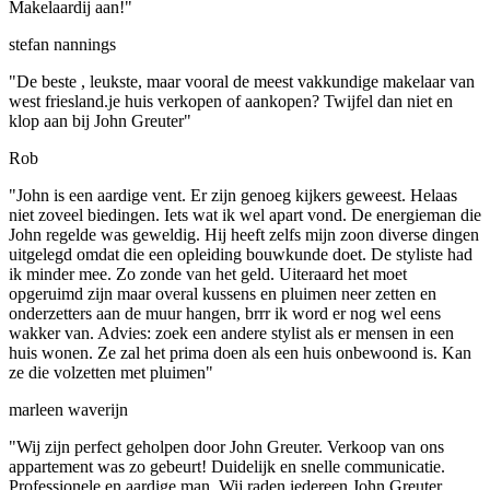
Makelaardij aan!"
stefan nannings
"De beste , leukste, maar vooral de meest vakkundige makelaar van
west friesland.je huis verkopen of aankopen? Twijfel dan niet en
klop aan bij John Greuter"
Rob
"John is een aardige vent. Er zijn genoeg kijkers geweest. Helaas
niet zoveel biedingen. Iets wat ik wel apart vond. De energieman die
John regelde was geweldig. Hij heeft zelfs mijn zoon diverse dingen
uitgelegd omdat die een opleiding bouwkunde doet. De styliste had
ik minder mee. Zo zonde van het geld. Uiteraard het moet
opgeruimd zijn maar overal kussens en pluimen neer zetten en
onderzetters aan de muur hangen, brrr ik word er nog wel eens
wakker van. Advies: zoek een andere stylist als er mensen in een
huis wonen. Ze zal het prima doen als een huis onbewoond is. Kan
ze die volzetten met pluimen"
marleen waverijn
"Wij zijn perfect geholpen door John Greuter. Verkoop van ons
appartement was zo gebeurt! Duidelijk en snelle communicatie.
Professionele en aardige man. Wij raden iedereen John Greuter