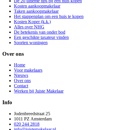
De 20 ultieme tips bij een huis kopen
Kosten aankoopmakelaar
Taken aankoopmakelaar
Het stappenplan om een huis te kopen
Kosten Koper (k.k.)
Alles over NHG
De betekenis van onder bod
Een geschikte taxateur vinden
Soorten woningen
Over ons
Home
Voor makelaars
Nieuws
Over ons
Contact
Werken bij Juiste Makelaar
Info
Jodenbreedstraat 25
1011 PZ Amsterdam
020 244 2818
info@juistemakelaar.nl