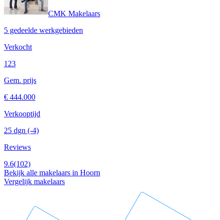
CMK Makelaars
5 gedeelde werkgebieden
Verkocht
123
Gem. prijs
€ 444.000
Verkooptijd
25 dgn
(-4)
Reviews
9.6
(102)
Bekijk alle makelaars in Hoorn
Vergelijk makelaars