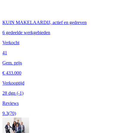
KUIN MAKELAARDIJ, actief en gedreven
6 gedeelde werkgebieden
Verkocht
41
Gem. prijs
€ 433.000
Verkooptijd
28 dgn
(-1)
Reviews
9.3
(70)