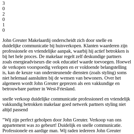
3
0
2
0
1
0
John Greuter Makelaardij onderscheidt zich door snelle en
duidelijke communicatie bij huisverkopen. Klanten waarderen zijn
professionele en vriendelijke aanpak, waarbij hij actief betrokken is
bij het hele proces. De makelaar regelt zelf deskundige partners
zoals energieadviseurs die ook educatief waarde toevoegen. Hoewel
de verkopen voorspoedig verlopen en er voldoende belangstelling
is, kan de keuze van ondersteunende diensten (zoals styling) soms
niet helemaal aansluiten bij de wensen van bewoners. Over het
algemeen wordt John Greuter geprezen als een vakkundige en
betrouwbare partner in West-Friesland.
snelle verkoop
duidelijke communicatie
professioneel en vriendelijk
vakkundig
betrokken makelaar
goed netwerk partners
styling niet
altijd passend
"Wij zijn perfect geholpen door John Greuter. Verkoop van ons
appartement was zo gebeurt! Duidelijk en snelle communicatie.
Professionele en aardige man. Wij raden iedereen John Greuter