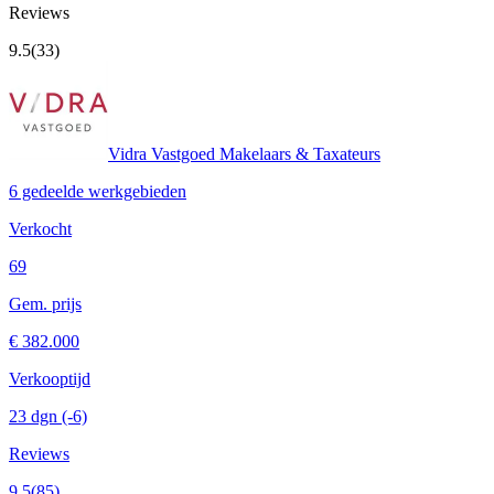
Reviews
9.5
(33)
Vidra Vastgoed Makelaars & Taxateurs
6 gedeelde werkgebieden
Verkocht
69
Gem. prijs
€ 382.000
Verkooptijd
23 dgn
(-6)
Reviews
9.5
(85)