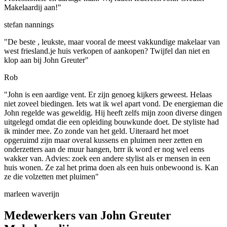
Makelaardij aan!"
stefan nannings
"De beste , leukste, maar vooral de meest vakkundige makelaar van
west friesland.je huis verkopen of aankopen? Twijfel dan niet en
klop aan bij John Greuter"
Rob
"John is een aardige vent. Er zijn genoeg kijkers geweest. Helaas
niet zoveel biedingen. Iets wat ik wel apart vond. De energieman die
John regelde was geweldig. Hij heeft zelfs mijn zoon diverse dingen
uitgelegd omdat die een opleiding bouwkunde doet. De styliste had
ik minder mee. Zo zonde van het geld. Uiteraard het moet
opgeruimd zijn maar overal kussens en pluimen neer zetten en
onderzetters aan de muur hangen, brrr ik word er nog wel eens
wakker van. Advies: zoek een andere stylist als er mensen in een
huis wonen. Ze zal het prima doen als een huis onbewoond is. Kan
ze die volzetten met pluimen"
marleen waverijn
Medewerkers van John Greuter