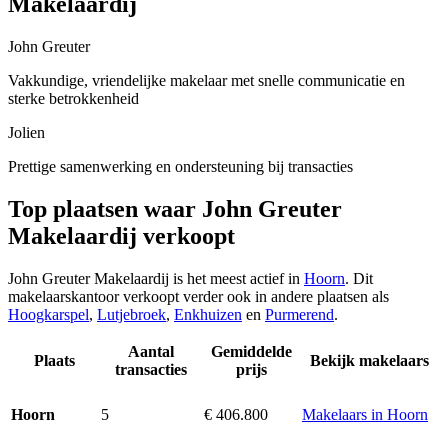
Makelaardij
John Greuter
Vakkundige, vriendelijke makelaar met snelle communicatie en
sterke betrokkenheid
Jolien
Prettige samenwerking en ondersteuning bij transacties
Top plaatsen waar John Greuter
Makelaardij verkoopt
John Greuter Makelaardij is het meest actief in
Hoorn
. Dit
makelaarskantoor verkoopt verder ook in andere plaatsen als
Hoogkarspel
,
Lutjebroek
,
Enkhuizen
en
Purmerend
.
Aantal
Gemiddelde
Plaats
Bekijk makelaars
transacties
prijs
5
€ 406.800
Makelaars in Hoorn
Hoorn