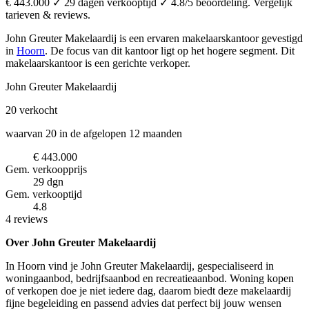
€ 443.000 ✓ 29 dagen verkooptijd ✓ 4.8/5 beoordeling. Vergelijk
tarieven & reviews.
John Greuter Makelaardij is een ervaren makelaarskantoor
gevestigd
in
Hoorn
.
De focus van dit kantoor ligt op het hogere segment.
Dit
makelaarskantoor is een gerichte verkoper.
John Greuter Makelaardij
20
verkocht
waarvan 20 in de afgelopen 12 maanden
€ 443.000
Gem. verkoopprijs
29 dgn
Gem. verkooptijd
4.8
4 reviews
Over John Greuter Makelaardij
In Hoorn vind je John Greuter Makelaardij, gespecialiseerd in
woningaanbod, bedrijfsaanbod en recreatieaanbod. Woning kopen
of verkopen doe je niet iedere dag, daarom biedt deze makelaardij
fijne begeleiding en passend advies dat perfect bij jouw wensen