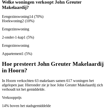
Welke woningen verkoopt John Greuter
Makelaardij?
Eengezinswoning
14
(70%)
Hoekwoning
2
(10%)
Eengezinswoning
2-onder-1-kap
1
(5%)
Eengezinswoning
Appartement
1
(5%)
Hoe presteert John Greuter Makelaardij
in Hoorn?
In Hoorn verkochten 63 makelaars samen 617 woningen het
afgelopen jaar. Hieronder zie je hoe John Greuter Makelaardij zich
verhoudt tot het gemiddelde.
Verkoopprijs
14% boven het stadsgemiddelde