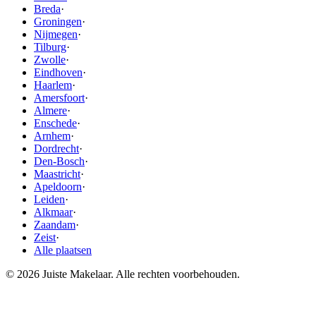
Breda
·
Groningen
·
Nijmegen
·
Tilburg
·
Zwolle
·
Eindhoven
·
Haarlem
·
Amersfoort
·
Almere
·
Enschede
·
Arnhem
·
Dordrecht
·
Den-Bosch
·
Maastricht
·
Apeldoorn
·
Leiden
·
Alkmaar
·
Zaandam
·
Zeist
·
Alle plaatsen
© 2026 Juiste Makelaar. Alle rechten voorbehouden.