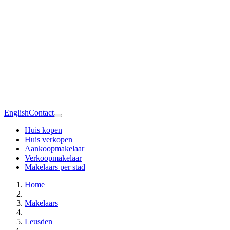
English
Contact
Huis kopen
Huis verkopen
Aankoopmakelaar
Verkoopmakelaar
Makelaars per stad
Home
Makelaars
Leusden