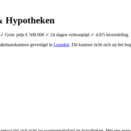
 & Hypotheken
 Gem. prijs € 508.000 ✓ 24 dagen verkooptijd ✓ 4.8/5 beoordeling. V
akelaarskantoor
gevestigd in
Leusden
.
Dit kantoor richt zich op het h
antoor dat zich richt op woningmakelarij en hypotheken. Met een team v