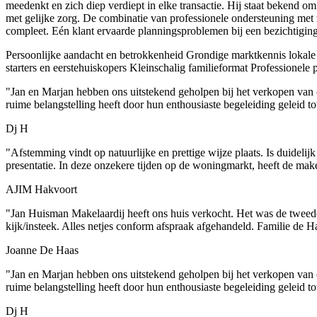
meedenkt en zich diep verdiept in elke transactie. Hij staat bekend o
met gelijke zorg. De combinatie van professionele ondersteuning met 
compleet. Eén klant ervaarde planningsproblemen bij een bezichtiging
Persoonlijke aandacht en betrokkenheid
Grondige marktkennis lokale
starters en eerstehuiskopers
Kleinschalig familieformat
Professionele p
"Jan en Marjan hebben ons uitstekend geholpen bij het verkopen van 
ruime belangstelling heeft door hun enthousiaste begeleiding geleid to
Dj H
"Afstemming vindt op natuurlijke en prettige wijze plaats. Is duidelij
presentatie. In deze onzekere tijden op de woningmarkt, heeft de mak
AJIM Hakvoort
"Jan Huisman Makelaardij heeft ons huis verkocht. Het was de tweede 
kijk/insteek. Alles netjes conform afspraak afgehandeld. Familie de H
Joanne De Haas
"Jan en Marjan hebben ons uitstekend geholpen bij het verkopen van 
ruime belangstelling heeft door hun enthousiaste begeleiding geleid to
Dj H