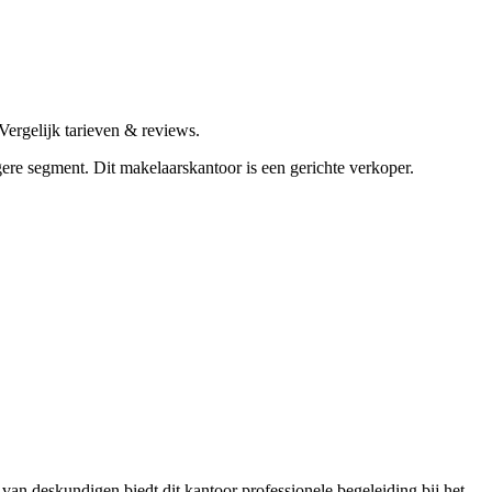
ergelijk tarieven & reviews.
ogere segment.
Dit makelaarskantoor is een gerichte verkoper.
an deskundigen biedt dit kantoor professionele begeleiding bij het