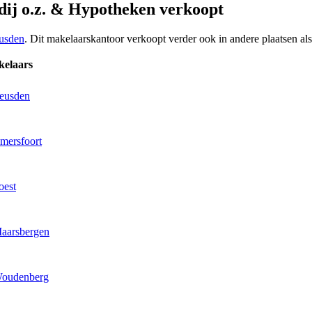
ij o.z. & Hypotheken verkoopt
usden
. Dit makelaarskantoor verkoopt verder ook in andere plaatsen al
kelaars
Leusden
mersfoort
oest
Maarsbergen
Woudenberg