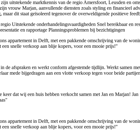
m zijn uitstekende marktkennis van de regio Amersfoort, Leusden en omst
zijn vrouw Marjan, aanvullende diensten zoals styling en financieel ad
, maar dit staat geïsoleerd tegenover de overweldigende positieve feed
 regio
Uitstekende onderhandelingsvaardigheden
Snel bereikbaar en re
resentatie en rapportage
Planningsproblemen bij bezichtigingen
ons appartement in Delft, met een pakkende omschrijving van de wonin
t een snelle verkoop aan blije kopers, voor een mooie prijs!"
k in de afspraken en werkt conform afgestemde tijdlijn. Werkt samen met 
elaar mede bijgedragen aan een vlotte verkoop tegen voor beide partij
keer dat wij een huis hebben verkocht samen met Jan en Marjan! Jan is
aas"
ons appartement in Delft, met een pakkende omschrijving van de wonin
t een snelle verkoop aan blije kopers, voor een mooie prijs!"