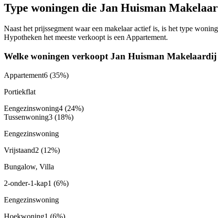
Type woningen die Jan Huisman Makelaard
Naast het prijssegment waar een makelaar actief is, is het type won
Hypotheken het meeste verkoopt is een Appartement.
Welke woningen verkoopt Jan Huisman Makelaardij
Appartement
6
(35%)
Portiekflat
Eengezinswoning
4
(24%)
Tussenwoning
3
(18%)
Eengezinswoning
Vrijstaand
2
(12%)
Bungalow, Villa
2-onder-1-kap
1
(6%)
Eengezinswoning
Hoekwoning
1
(6%)