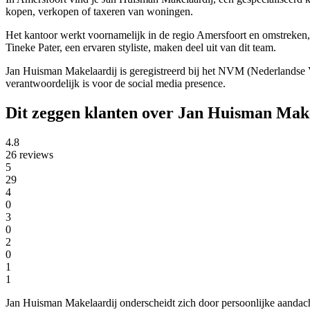
kopen, verkopen of taxeren van woningen.
Het kantoor werkt voornamelijk in de regio Amersfoort en omstreken
Tineke Pater, een ervaren styliste, maken deel uit van dit team.
Jan Huisman Makelaardij is geregistreerd bij het NVM (Nederlandse 
verantwoordelijk is voor de social media presence.
Dit zeggen klanten over Jan Huisman Mak
4.8
26 reviews
5
29
4
0
3
0
2
0
1
1
Jan Huisman Makelaardij onderscheidt zich door persoonlijke aandacht