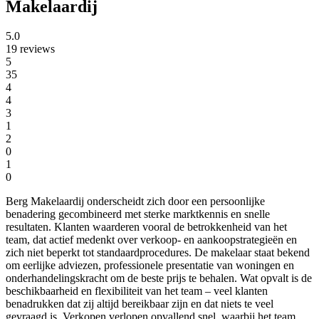
Makelaardij
5.0
19 reviews
5
35
4
4
3
1
2
0
1
0
Berg Makelaardij onderscheidt zich door een persoonlijke
benadering gecombineerd met sterke marktkennis en snelle
resultaten. Klanten waarderen vooral de betrokkenheid van het
team, dat actief medenkt over verkoop- en aankoopstrategieën en
zich niet beperkt tot standaardprocedures. De makelaar staat bekend
om eerlijke adviezen, professionele presentatie van woningen en
onderhandelingskracht om de beste prijs te behalen. Wat opvalt is de
beschikbaarheid en flexibiliteit van het team – veel klanten
benadrukken dat zij altijd bereikbaar zijn en dat niets te veel
gevraagd is. Verkopen verlopen opvallend snel, waarbij het team