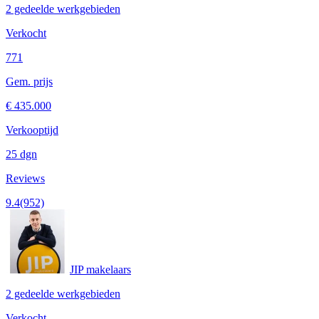
2 gedeelde werkgebieden
Verkocht
771
Gem. prijs
€ 435.000
Verkooptijd
25 dgn
Reviews
9.4
(952)
JIP makelaars
2 gedeelde werkgebieden
Verkocht