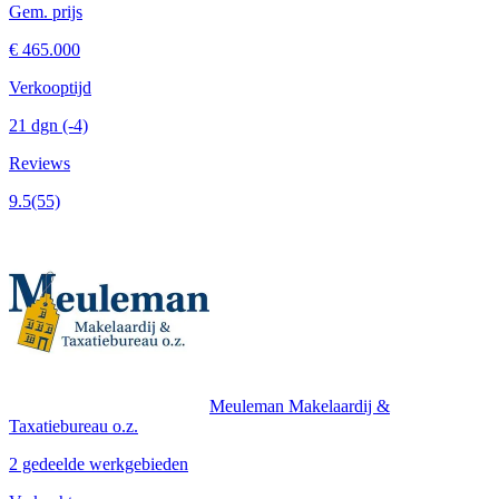
Gem. prijs
€ 465.000
Verkooptijd
21 dgn
(-4)
Reviews
9.5
(55)
Meuleman Makelaardij &
Taxatiebureau o.z.
2 gedeelde werkgebieden