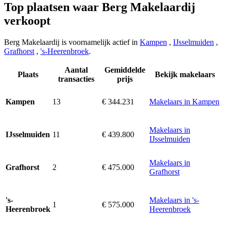
Top plaatsen waar Berg Makelaardij
verkoopt
Berg Makelaardij is voornamelijk actief in
Kampen
,
IJsselmuiden
,
Grafhorst
,
's-Heerenbroek
.
Aantal
Gemiddelde
Plaats
Bekijk makelaars
transacties
prijs
13
€ 344.231
Makelaars in Kampen
Kampen
Makelaars in
11
€ 439.800
IJsselmuiden
IJsselmuiden
Makelaars in
2
€ 475.000
Grafhorst
Grafhorst
Makelaars in 's-
's-
1
€ 575.000
Heerenbroek
Heerenbroek