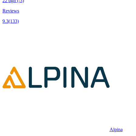
22 dgn
(-3)
Reviews
9.3
(133)
Alpina