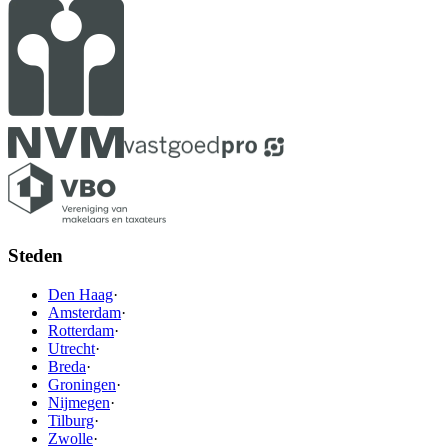
Steden
Den Haag
·
Amsterdam
·
Rotterdam
·
Utrecht
·
Breda
·
Groningen
·
Nijmegen
·
Tilburg
·
Zwolle
·