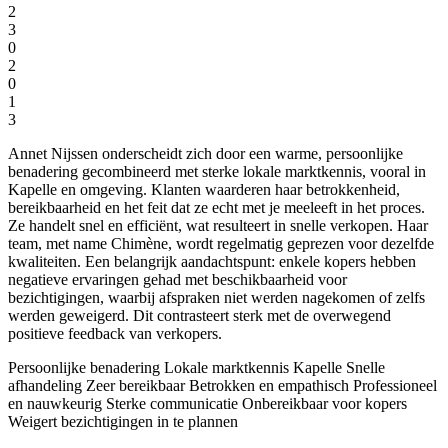
2
3
0
2
0
1
3
Annet Nijssen onderscheidt zich door een warme, persoonlijke
benadering gecombineerd met sterke lokale marktkennis, vooral in
Kapelle en omgeving. Klanten waarderen haar betrokkenheid,
bereikbaarheid en het feit dat ze echt met je meeleeft in het proces.
Ze handelt snel en efficiënt, wat resulteert in snelle verkopen. Haar
team, met name Chimène, wordt regelmatig geprezen voor dezelfde
kwaliteiten. Een belangrijk aandachtspunt: enkele kopers hebben
negatieve ervaringen gehad met beschikbaarheid voor
bezichtigingen, waarbij afspraken niet werden nagekomen of zelfs
werden geweigerd. Dit contrasteert sterk met de overwegend
positieve feedback van verkopers.
Persoonlijke benadering
Lokale marktkennis Kapelle
Snelle
afhandeling
Zeer bereikbaar
Betrokken en empathisch
Professioneel
en nauwkeurig
Sterke communicatie
Onbereikbaar voor kopers
Weigert bezichtigingen in te plannen