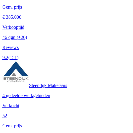
Gem. prijs
€ 385.000
Verkooptijd
46 dgn
(+20)
Reviews
9.2
(151)
Steendijk Makelaars
4 gedeelde werkgebieden
Verkocht
52
Gem. prijs