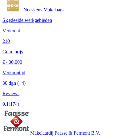
Neeskens Makelaars
6 gedeelde werkgebieden
Verkocht
210
Gem. prijs
€ 400.000
Verkooptijd
30 dgn
(+4)
Reviews
9.1
(174)
Makelaardij Faasse & Fermont B.V.