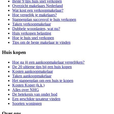
Beste 9 tips huis snel verkopen
Overzicht makelaars Nederland
Wat kost een verkoopmakelaar?
Hoe vergelijk je makelaars?
Stappenplan succesvol je huis verkopen
Taken verkoopmakelaar
Dubbele woonlasten, wat nu?
Huis verkopen belasting
Hoe je huis snel verkopen
Tips om de beste makelaar te vinden
Huis kopen
Hoe ga jij een aankoopmakelaar vergelijken?
De 20 ultieme tips bij een huis kopen
Kosten aankoopmakelaar
Taken aankoopmakelaar
Het stappenplan om een huis te kopen
Kosten Koper (k.k.)
Alles over NHG
De betekenis van onder bod
Een geschikte taxateur vinden
Soorten woningen
Over ons