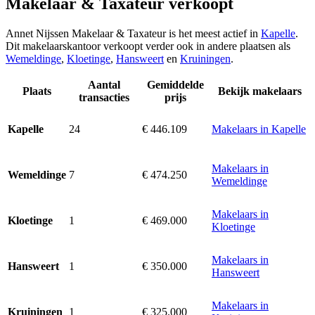
Makelaar & Taxateur verkoopt
Annet Nijssen Makelaar & Taxateur is het meest actief in
Kapelle
.
Dit makelaarskantoor verkoopt verder ook in andere plaatsen als
Wemeldinge
,
Kloetinge
,
Hansweert
en
Kruiningen
.
Aantal
Gemiddelde
Plaats
Bekijk makelaars
transacties
prijs
24
€ 446.109
Makelaars in Kapelle
Kapelle
Makelaars in
7
€ 474.250
Wemeldinge
Wemeldinge
Makelaars in
1
€ 469.000
Kloetinge
Kloetinge
Makelaars in
1
€ 350.000
Hansweert
Hansweert
Makelaars in
1
€ 325.000
Kruiningen