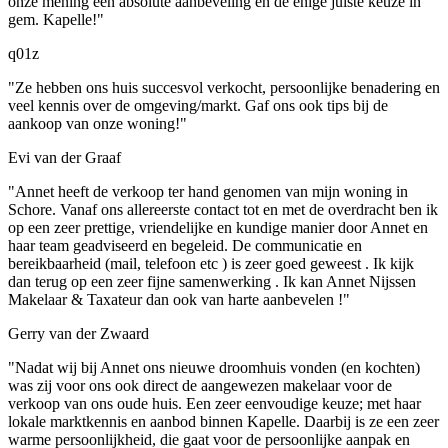
onze mening een absolute aanbeveling en de enige juiste keuze in
gem. Kapelle!"
q01z
"Ze hebben ons huis succesvol verkocht, persoonlijke benadering en
veel kennis over de omgeving/markt. Gaf ons ook tips bij de
aankoop van onze woning!"
Evi van der Graaf
"Annet heeft de verkoop ter hand genomen van mijn woning in
Schore. Vanaf ons allereerste contact tot en met de overdracht ben ik
op een zeer prettige, vriendelijke en kundige manier door Annet en
haar team geadviseerd en begeleid. De communicatie en
bereikbaarheid (mail, telefoon etc ) is zeer goed geweest . Ik kijk
dan terug op een zeer fijne samenwerking . Ik kan Annet Nijssen
Makelaar & Taxateur dan ook van harte aanbevelen !"
Gerry van der Zwaard
"Nadat wij bij Annet ons nieuwe droomhuis vonden (en kochten)
was zij voor ons ook direct de aangewezen makelaar voor de
verkoop van ons oude huis. Een zeer eenvoudige keuze; met haar
lokale marktkennis en aanbod binnen Kapelle. Daarbij is ze een zeer
warme persoonlijkheid, die gaat voor de persoonlijke aanpak en