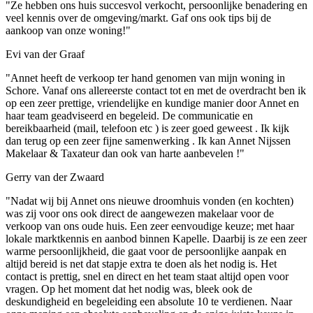
"Ze hebben ons huis succesvol verkocht, persoonlijke benadering en
veel kennis over de omgeving/markt. Gaf ons ook tips bij de
aankoop van onze woning!"
Evi van der Graaf
"Annet heeft de verkoop ter hand genomen van mijn woning in
Schore. Vanaf ons allereerste contact tot en met de overdracht ben ik
op een zeer prettige, vriendelijke en kundige manier door Annet en
haar team geadviseerd en begeleid. De communicatie en
bereikbaarheid (mail, telefoon etc ) is zeer goed geweest . Ik kijk
dan terug op een zeer fijne samenwerking . Ik kan Annet Nijssen
Makelaar & Taxateur dan ook van harte aanbevelen !"
Gerry van der Zwaard
"Nadat wij bij Annet ons nieuwe droomhuis vonden (en kochten)
was zij voor ons ook direct de aangewezen makelaar voor de
verkoop van ons oude huis. Een zeer eenvoudige keuze; met haar
lokale marktkennis en aanbod binnen Kapelle. Daarbij is ze een zeer
warme persoonlijkheid, die gaat voor de persoonlijke aanpak en
altijd bereid is net dat stapje extra te doen als het nodig is. Het
contact is prettig, snel en direct en het team staat altijd open voor
vragen. Op het moment dat het nodig was, bleek ook de
deskundigheid en begeleiding een absolute 10 te verdienen. Naar