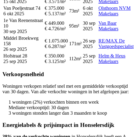
15 okt 2025
€ 3.571/m²
2025
Makelaars
Van Poeljestraat 74
€ 375.000
6 okt
Olsthoorn NVM
73m²
6 okt 2025
€ 5.137/m²
2025
Makelaars
1e Van Reenenstraat
€ 449.000
30 sep
Van Baar
10
95m²
€ 4.726/m²
2025
Makelaars
30 sep 2025
Middel Broekweg
€ 1.075.000
26 sep
RE/MAX De
158
171m²
€ 6.287/m²
2025
Vastgoedspecialist
26 sep 2025
Hofstraat 28
€ 350.000
25 sep
Helm & Heus
112m²
25 sep 2025
€ 3.125/m²
2025
Makelaars
Verkoopsnelheid
Woningen verkopen relatief snel met een gemiddelde verkooptijd
van 30 dagen. Van alle verkochte woningen in het afgelopen jaar:
1 woningen (2%) verkochten binnen een week
Mediane verkooptijd: 30 dagen
3 woningen stonden langer dan 3 maanden te koop
Energielabels & prijsimpact in Honselersdijk
38% van de verkochte woningen
in Honselersdijk heeft een A-