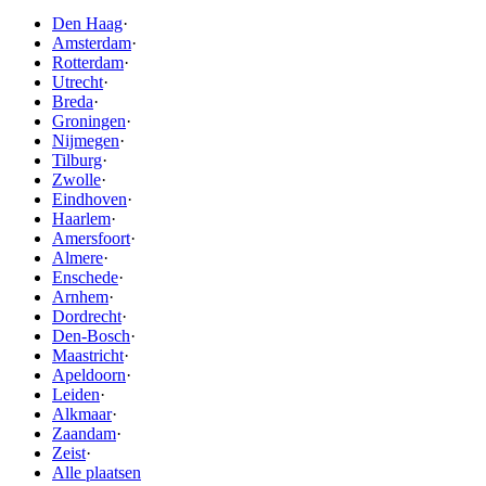
Den Haag
·
Amsterdam
·
Rotterdam
·
Utrecht
·
Breda
·
Groningen
·
Nijmegen
·
Tilburg
·
Zwolle
·
Eindhoven
·
Haarlem
·
Amersfoort
·
Almere
·
Enschede
·
Arnhem
·
Dordrecht
·
Den-Bosch
·
Maastricht
·
Apeldoorn
·
Leiden
·
Alkmaar
·
Zaandam
·
Zeist
·
Alle plaatsen