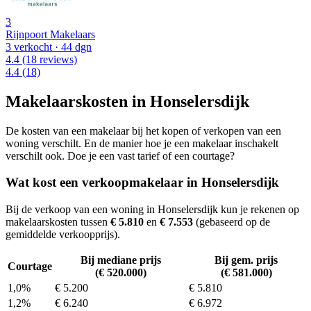
3
Rijnpoort Makelaars
3 verkocht
· 44 dgn
4.4
(18 reviews)
4.4
(18)
Makelaarskosten in Honselersdijk
De kosten van een makelaar bij het kopen of verkopen van een
woning verschilt. En de manier hoe je een makelaar inschakelt
verschilt ook. Doe je een vast tarief of een courtage?
Wat kost een verkoopmakelaar in Honselersdijk
Bij de verkoop van een woning in Honselersdijk kun je rekenen op
makelaarskosten tussen
€ 5.810
en
€ 7.553
(gebaseerd op de
gemiddelde verkoopprijs).
Bij mediane prijs
Bij gem. prijs
Courtage
(€ 520.000)
(€ 581.000)
1,0%
€ 5.200
€ 5.810
1,2%
€ 6.240
€ 6.972