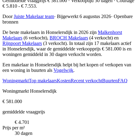
Gemiddelde vraagprijs € 581.000 · Verkooptijd 30 dagen · Courtage
€ 5.810 - € 7.553.
Door
Juiste Makelaar team
·
Bijgewerkt 6 augustus 2026
·
Openbare
bronnen
De beste makelaars in Honselersdijk in 2026 zijn
Malkenhorst
Makelaars
(6 verkocht),
BROCH Makelaars
(4 verkocht) en
Rijnpoort Makelaars
(3 verkocht)
. In totaal zijn 17 makelaars actief
in Honselersdijk, waar de gemiddelde verkoopprijs € 581.000 is en
woningen gemiddeld in 30 dagen verkocht worden.
Een makelaar in Honselersdijk helpt bij het kopen of verkopen van
een woning in buurten als
Vogelwijk
.
Woningmarkt
Top makelaars
Kosten
Recent verkocht
Buurten
FAQ
Woningmarkt Honselersdijk
€ 581.000
gemiddelde vraagprijs
€ 4.701
Prijs per m²
30 dagen