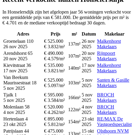
In Honselersdijk zijn het afgelopen jaar 56 woningen verkocht voor
een gemiddelde prijs van € 581.000. De gemiddelde prijs per m² is
€ 4.701 en de mediane verkooptijd bedraagt 30 dagen.
Adres
Prijs
m²
Datum
Makelaar
Groenelaan 110
€ 525.000
26 nov
Malkenhorst
137m²
26 nov 2025
€ 3.832/m²
2025
Makelaars
Arendshorst 65
€ 490.000
20 nov
Rijnpoort
107m²
20 nov 2025
€ 4.579/m²
2025
Makelaars
Kievitstraat 36
€ 535.000
17 nov
Malkenhorst
140m²
17 nov 2025
€ 3.821/m²
2025
Makelaars
Van Beekum
€ 525.000
5 nov
Santen & Gasille
Maurissestraat 18
103m²
€ 5.097/m²
2025
Makelaars
5 nov 2025
Tjalk 1
€ 595.000
5 nov
BROCH
166m²
5 nov 2025
€ 3.584/m²
2025
Makelaars
Molenlaan 58
€ 520.000
4 nov
BROCH
122m²
4 nov 2025
€ 4.262/m²
2025
Makelaars
Hertenlaan 4
€ 895.000
23 okt
RE/MAX De
154m²
23 okt 2025
€ 5.812/m²
2025
Vastgoedspecialist
Patrijslaan 44
€ 475.000
15 okt
Olsthoorn NVM
133m²