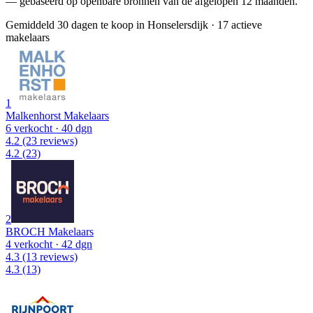
— gebaseerd op openbare bronnen van de afgelopen 12 maanden.
Gemiddeld 30 dagen te koop in Honselersdijk
·
17 actieve
makelaars
1
Malkenhorst Makelaars
6 verkocht
· 40 dgn
4.2
(23 reviews)
4.2
(23)
2
BROCH Makelaars
4 verkocht
· 42 dgn
4.3
(13 reviews)
4.3
(13)