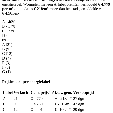
energielabel.
Woningen met een A-label brengen gemiddeld
€ 4.779
per m²
op
— dat is
€ 218/m² meer
dan het stadsgemiddelde van
€ 4.561/m²
.
A · 40%
B · 17%
C · 23%
D ·
8%
A (21)
B (9)
C (12)
D (4)
E (3)
F (3)
G (1)
Prijsimpact per energielabel
Label
Verkocht
Gem. prijs/m²
t.o.v. gem.
Verkooptijd
A
21
€ 4.779
+€ 218/m²
27 dgn
B
9
€ 4.250
€ -311/m²
42 dgn
C
12
€ 4.401
€ -160/m²
29 dgn