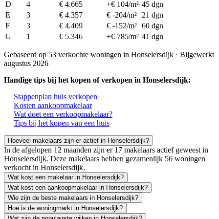
D
4
€ 4.665
+€ 104/m²
45 dgn
E
3
€ 4.357
€ -204/m²
21 dgn
F
3
€ 4.409
€ -152/m²
60 dgn
G
1
€ 5.346
+€ 785/m²
41 dgn
Gebaseerd op 53 verkochte woningen in Honselersdijk · Bijgewerkt
augustus 2026
Handige tips bij het kopen of verkopen in Honselersdijk:
Stappenplan huis verkopen
Kosten aankoopmakelaar
Wat doet een verkoopmakelaar?
Tips bij het kopen van een huis
Hoeveel makelaars zijn er actief in Honselersdijk?
In de afgelopen 12 maanden zijn er 17 makelaars actief geweest in
Honselersdijk. Deze makelaars hebben gezamenlijk 56 woningen
verkocht in Honselersdijk.
Wat kost een makelaar in Honselersdijk?
Wat kost een aankoopmakelaar in Honselersdijk?
Wie zijn de beste makelaars in Honselersdijk?
Hoe is de woningmarkt in Honselersdijk?
Wat zijn de populairste wijken in Honselersdijk?