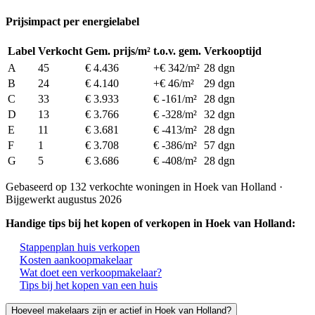
Prijsimpact per energielabel
Label
Verkocht
Gem. prijs/m²
t.o.v. gem.
Verkooptijd
A
45
€ 4.436
+€ 342/m²
28 dgn
B
24
€ 4.140
+€ 46/m²
29 dgn
C
33
€ 3.933
€ -161/m²
28 dgn
D
13
€ 3.766
€ -328/m²
32 dgn
E
11
€ 3.681
€ -413/m²
28 dgn
F
1
€ 3.708
€ -386/m²
57 dgn
G
5
€ 3.686
€ -408/m²
28 dgn
Gebaseerd op 132 verkochte woningen in Hoek van Holland ·
Bijgewerkt augustus 2026
Handige tips bij het kopen of verkopen in Hoek van Holland:
Stappenplan huis verkopen
Kosten aankoopmakelaar
Wat doet een verkoopmakelaar?
Tips bij het kopen van een huis
Hoeveel makelaars zijn er actief in Hoek van Holland?