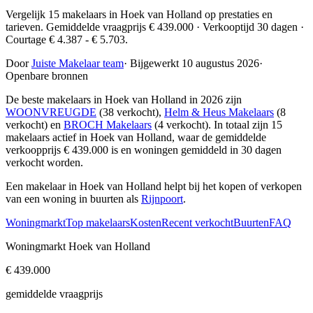
Vergelijk 15 makelaars in Hoek van Holland op prestaties en
tarieven. Gemiddelde vraagprijs € 439.000 · Verkooptijd 30 dagen ·
Courtage € 4.387 - € 5.703.
Door
Juiste Makelaar team
·
Bijgewerkt 10 augustus 2026
·
Openbare bronnen
De beste makelaars in Hoek van Holland in 2026 zijn
WOONVREUGDE
(38 verkocht),
Helm & Heus Makelaars
(8
verkocht) en
BROCH Makelaars
(4 verkocht)
. In totaal zijn 15
makelaars actief in Hoek van Holland, waar de gemiddelde
verkoopprijs € 439.000 is en woningen gemiddeld in 30 dagen
verkocht worden.
Een makelaar in Hoek van Holland helpt bij het kopen of verkopen
van een woning in buurten als
Rijnpoort
.
Woningmarkt
Top makelaars
Kosten
Recent verkocht
Buurten
FAQ
Woningmarkt Hoek van Holland
€ 439.000
gemiddelde vraagprijs