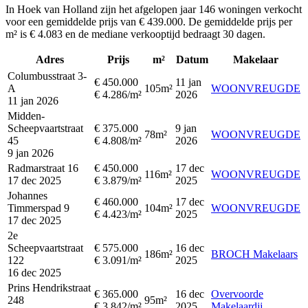
In Hoek van Holland zijn het afgelopen jaar 146 woningen verkocht
voor een gemiddelde prijs van € 439.000. De gemiddelde prijs per
m² is € 4.083 en de mediane verkooptijd bedraagt 30 dagen.
Adres
Prijs
m²
Datum
Makelaar
Columbusstraat 3-
€ 450.000
11 jan
A
105m²
WOONVREUGDE
€ 4.286/m²
2026
11 jan 2026
Midden-
Scheepvaartstraat
€ 375.000
9 jan
78m²
WOONVREUGDE
45
€ 4.808/m²
2026
9 jan 2026
Radmarstraat 16
€ 450.000
17 dec
116m²
WOONVREUGDE
17 dec 2025
€ 3.879/m²
2025
Johannes
€ 460.000
17 dec
Timmerspad 9
104m²
WOONVREUGDE
€ 4.423/m²
2025
17 dec 2025
2e
Scheepvaartstraat
€ 575.000
16 dec
186m²
BROCH Makelaars
122
€ 3.091/m²
2025
16 dec 2025
Prins Hendrikstraat
€ 365.000
16 dec
Overvoorde
248
95m²
€ 3.842/m²
2025
Makelaardij