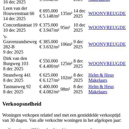
16 dec 2025
Leen van der
€ 695.000
14 dec
Houwenstraat 66
135m²
WOONVREUGDE
€ 5.148/m²
2025
14 dec 2025
Concordiastraat 19
€ 375.000
10 dec
95m²
WOONVREUGDE
10 dec 2025
€ 3.947/m²
2025
's-
Gravenzandseweg
€ 385.000
9 dec
106m²
WOONVREUGDE
282-B
€ 3.632/m²
2025
9 dec 2025
Dirk van den
€ 550.000
8 dec
Burgweg 103
125m²
WOONVREUGDE
€ 4.400/m²
2025
8 dec 2025
Strandweg 441
€ 625.000
8 dec
Helm & Heus
102m²
8 dec 2025
€ 6.127/m²
2025
Makelaars
Tasmanweg 92
€ 400.000
8 dec
Helm & Heus
98m²
8 dec 2025
€ 4.082/m²
2025
Makelaars
Verkoopsnelheid
Woningen verkopen relatief snel met een gemiddelde verkooptijd
van 30 dagen. Van alle verkochte woningen in het afgelopen jaar: