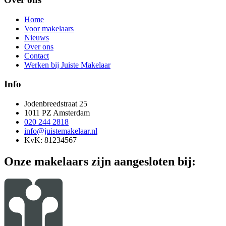
Home
Voor makelaars
Nieuws
Over ons
Contact
Werken bij Juiste Makelaar
Info
Jodenbreedstraat 25
1011 PZ Amsterdam
020 244 2818
info@juistemakelaar.nl
KvK: 81234567
Onze makelaars zijn aangesloten bij: