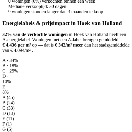
0 woningen (0%) verkochten binnen een week
Mediane verkooptijd: 30 dagen
9 woningen stonden langer dan 3 maanden te koop
Energielabels & prijsimpact in Hoek van Holland
32% van de verkochte woningen
in Hoek van Holland heeft een
A-energielabel.
Woningen met een A-label brengen gemiddeld
€ 4.436 per m²
op
— dat is
€ 342/m² meer
dan het stadsgemiddelde
van € 4.094/m²
.
A · 34%
B · 18%
C · 25%
D ·
10%
E ·
8%
A (45)
B (24)
C (33)
D (13)
E (11)
F (1)
G (5)