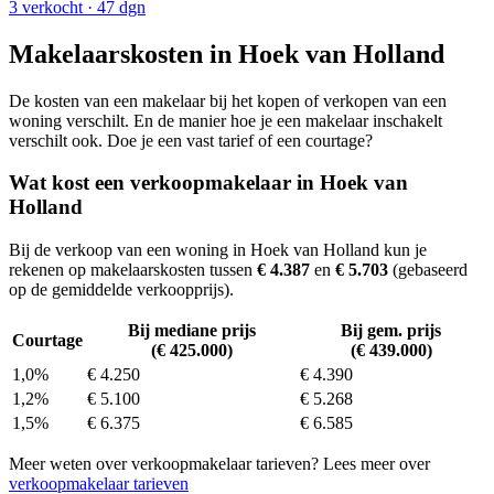
3 verkocht
· 47 dgn
Makelaarskosten in Hoek van Holland
De kosten van een makelaar bij het kopen of verkopen van een
woning verschilt. En de manier hoe je een makelaar inschakelt
verschilt ook. Doe je een vast tarief of een courtage?
Wat kost een verkoopmakelaar in Hoek van
Holland
Bij de verkoop van een woning in Hoek van Holland kun je
rekenen op makelaarskosten tussen
€ 4.387
en
€ 5.703
(gebaseerd
op de gemiddelde verkoopprijs).
Bij mediane prijs
Bij gem. prijs
Courtage
(€ 425.000)
(€ 439.000)
1,0%
€ 4.250
€ 4.390
1,2%
€ 5.100
€ 5.268
1,5%
€ 6.375
€ 6.585
Meer weten over verkoopmakelaar tarieven? Lees meer over
verkoopmakelaar tarieven