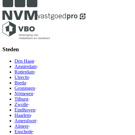
Steden
Den Haag
·
Amsterdam
·
Rotterdam
·
Utrecht
·
Breda
·
Groningen
·
Nijmegen
·
Tilburg
·
Zwolle
·
Eindhoven
·
Haarlem
·
Amersfoort
·
Almere
·
Enschede
·