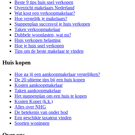
Beste 9 tips huis snel verkopen
Overzicht makelaars Nederland
Wat kost een verkoopmakelaar?
Hoe vergelijk je makelaars?
Stappenplan succesvol je huis verkopen
Taken verkoopmakelaar
Dubbele woonlasten, wat nu?
Huis verkopen belasting
Hoe je huis snel verkopen
Tips om de beste makelaar te vinden
Huis kopen
Hoe ga jij een aankoopmakelaar vergelijken?
De 20 ultieme tips bij een huis kopen
Kosten aankoopmakelaar
Taken aankoopmakelaar
Het stappenplan om een huis te kopen
Kosten Koper (k.k.)
Alles over NHG
De betekenis van onder bod
Een geschikte taxateur vinden
Soorten woningen
Over ons