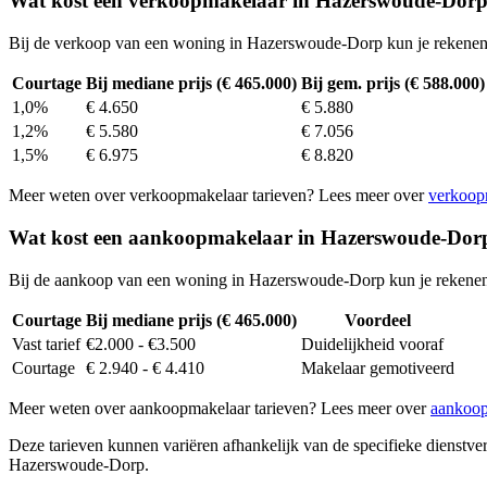
Wat kost een verkoopmakelaar in Hazerswoude-Dor
Bij de verkoop van een woning in Hazerswoude-Dorp kun je rekenen
Courtage
Bij mediane prijs (€ 465.000)
Bij gem. prijs (€ 588.000)
1,0%
€ 4.650
€ 5.880
1,2%
€ 5.580
€ 7.056
1,5%
€ 6.975
€ 8.820
Meer weten over verkoopmakelaar tarieven? Lees meer over
verkoop
Wat kost een aankoopmakelaar in Hazerswoude-Dor
Bij de aankoop van een woning in Hazerswoude-Dorp kun je rekenen
Courtage
Bij mediane prijs (€ 465.000)
Voordeel
Vast tarief
€2.000 - €3.500
Duidelijkheid vooraf
Courtage
€ 2.940 - € 4.410
Makelaar gemotiveerd
Meer weten over aankoopmakelaar tarieven? Lees meer over
aankoop
Deze tarieven kunnen variëren afhankelijk van de specifieke dienstverl
Hazerswoude-Dorp.