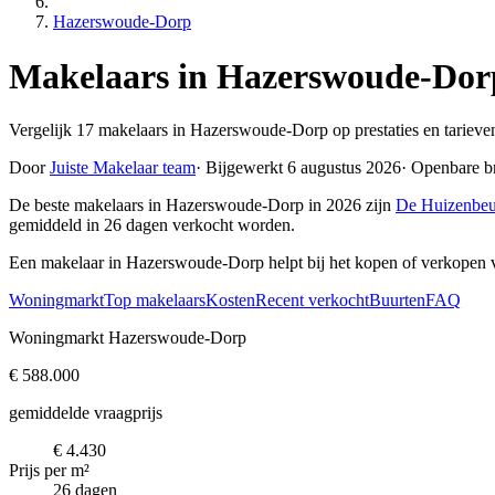
Hazerswoude-Dorp
Makelaars in Hazerswoude-Dor
Vergelijk 17 makelaars in Hazerswoude-Dorp op prestaties en tarieve
Door
Juiste Makelaar team
·
Bijgewerkt 6 augustus 2026
·
Openbare b
De beste makelaars in Hazerswoude-Dorp in 2026 zijn
De Huizenbeu
gemiddeld in 26 dagen verkocht worden.
Een makelaar in Hazerswoude-Dorp helpt bij het kopen of verkopen 
Woningmarkt
Top makelaars
Kosten
Recent verkocht
Buurten
FAQ
Woningmarkt Hazerswoude-Dorp
€ 588.000
gemiddelde vraagprijs
€ 4.430
Prijs per m²
26 dagen