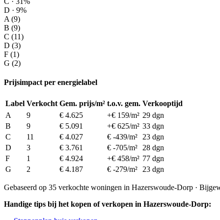
C · 31%
D · 9%
A (9)
B (9)
C (11)
D (3)
F (1)
G (2)
Prijsimpact per energielabel
Label
Verkocht
Gem. prijs/m²
t.o.v. gem.
Verkooptijd
A
9
€ 4.625
+€ 159/m²
29 dgn
B
9
€ 5.091
+€ 625/m²
33 dgn
C
11
€ 4.027
€ -439/m²
23 dgn
D
3
€ 3.761
€ -705/m²
28 dgn
F
1
€ 4.924
+€ 458/m²
77 dgn
G
2
€ 4.187
€ -279/m²
23 dgn
Gebaseerd op 35 verkochte woningen in Hazerswoude-Dorp · Bijgew
Handige tips bij het kopen of verkopen in Hazerswoude-Dorp: