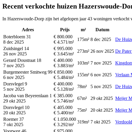
Recent verkochte huizen Hazerswoude-Do
In Hazerswoude-Dorp zijn het afgelopen jaar 43 woningen verkocht vo
Adres
Prijs
m²
Datum
Boterbloem 31
€ 800.000
175m²
8 dec 2025
De Huiz
8 dec 2025
€ 4.571/m²
Zuidsingel 14
€ 995.000
273m²
26 nov 2025
De Pate
26 nov 2025
€ 3.645/m²
Gerard Doustraat 18
€ 400.000
103m²
7 nov 2025
Kingdom
7 nov 2025
€ 3.883/m²
Burgemeester Smitweg 99
€ 850.000
155m²
6 nov 2025
Verlaan 
6 nov 2025
€ 5.484/m²
Dorsvlegel 9
€ 400.000
78m²
5 nov 2025
De Huiz
5 nov 2025
€ 5.128/m²
Jacoba van Beyerenlaan 1
€ 385.000
67m²
29 okt 2025
Meijer M
29 okt 2025
€ 5.746/m²
Dorsvlegel 10
€ 405.000
75m²
20 okt 2025
Meijer M
20 okt 2025
€ 5.400/m²
Roemer 37
€ 1.050.000
319m²
7 okt 2025
Verdoold
7 okt 2025
€ 3.292/m²
Voorweg 46
€ 975.000