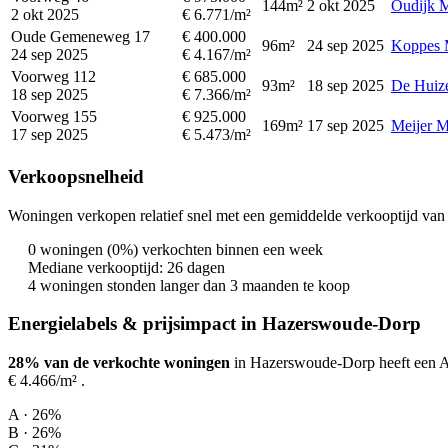
144m²
2 okt 2025
Oudijk M
2 okt 2025
€ 6.771/m²
Oude Gemeneweg 17
€ 400.000
96m²
24 sep 2025
Koppes M
24 sep 2025
€ 4.167/m²
Voorweg 112
€ 685.000
93m²
18 sep 2025
De Huiz
18 sep 2025
€ 7.366/m²
Voorweg 155
€ 925.000
169m²
17 sep 2025
Meijer M
17 sep 2025
€ 5.473/m²
Verkoopsnelheid
Woningen verkopen relatief snel met een gemiddelde verkooptijd van 
0 woningen (0%) verkochten binnen een week
Mediane verkooptijd: 26 dagen
4 woningen stonden langer dan 3 maanden te koop
Energielabels & prijsimpact in Hazerswoude-Dorp
28% van de verkochte woningen
in Hazerswoude-Dorp heeft een A-
€ 4.466/m²
.
A · 26%
B · 26%