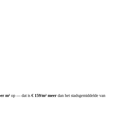
per m²
op
— dat is
€ 159/m² meer
dan het stadsgemiddelde van