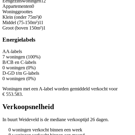
Eengezinswoningen
12
Appartementen
0
Woninggroottes
Klein (onder 75m²)
0
Middel (75-150m²)
11
Groot (boven 150m²)
1
Energielabels
A
A-labels
7 woningen (100%)
B/C
B en C-labels
0 woningen (0%)
D-G
D t/m G-labels
0 woningen (0%)
Woningen met een A-label worden gemiddeld verkocht voor
€ 553.583.
Verkoopsnelheid
In buurt Weideveld is de mediane verkooptijd 26 dagen.
0 woningen verkocht binnen een week