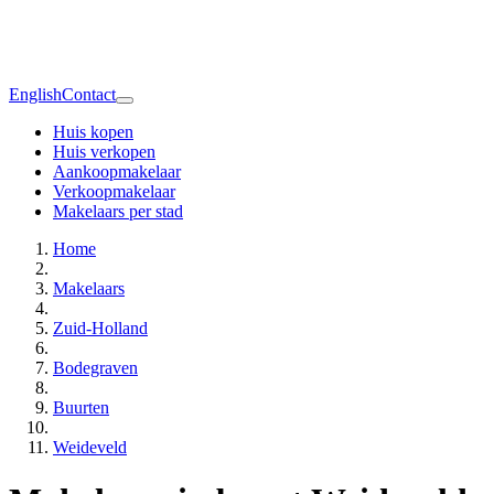
English
Contact
Huis kopen
Huis verkopen
Aankoopmakelaar
Verkoopmakelaar
Makelaars per stad
Home
Makelaars
Zuid-Holland
Bodegraven
Buurten
Weideveld