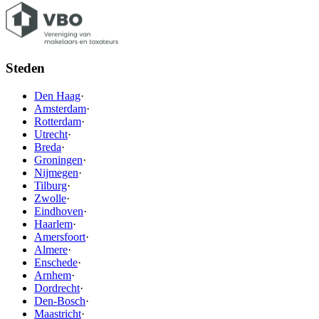
Steden
Den Haag
·
Amsterdam
·
Rotterdam
·
Utrecht
·
Breda
·
Groningen
·
Nijmegen
·
Tilburg
·
Zwolle
·
Eindhoven
·
Haarlem
·
Amersfoort
·
Almere
·
Enschede
·
Arnhem
·
Dordrecht
·
Den-Bosch
·
Maastricht
·