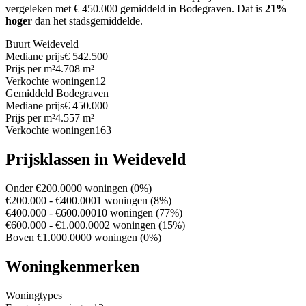
vergeleken met € 450.000 gemiddeld in Bodegraven.
Dat is
21%
hoger
dan het stadsgemiddelde.
Buurt Weideveld
Mediane prijs
€ 542.500
Prijs per m²
4.708 m²
Verkochte woningen
12
Gemiddeld Bodegraven
Mediane prijs
€ 450.000
Prijs per m²
4.557 m²
Verkochte woningen
163
Prijsklassen in Weideveld
Onder €200.000
0 woningen (0%)
€200.000 - €400.000
1 woningen (8%)
€400.000 - €600.000
10 woningen (77%)
€600.000 - €1.000.000
2 woningen (15%)
Boven €1.000.000
0 woningen (0%)
Woningkenmerken
Woningtypes