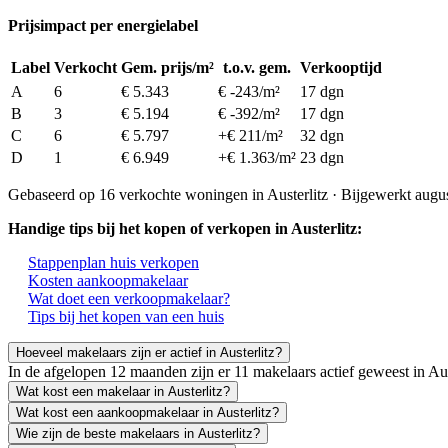
Prijsimpact per energielabel
Label
Verkocht
Gem. prijs/m²
t.o.v. gem.
Verkooptijd
A
6
€ 5.343
€ -243/m²
17 dgn
B
3
€ 5.194
€ -392/m²
17 dgn
C
6
€ 5.797
+€ 211/m²
32 dgn
D
1
€ 6.949
+€ 1.363/m²
23 dgn
Gebaseerd op 16 verkochte woningen in Austerlitz · Bijgewerkt augu
Handige tips bij het kopen of verkopen in Austerlitz:
Stappenplan huis verkopen
Kosten aankoopmakelaar
Wat doet een verkoopmakelaar?
Tips bij het kopen van een huis
Hoeveel makelaars zijn er actief in Austerlitz?
In de afgelopen 12 maanden zijn er 11 makelaars actief geweest in Au
Wat kost een makelaar in Austerlitz?
Wat kost een aankoopmakelaar in Austerlitz?
Wie zijn de beste makelaars in Austerlitz?