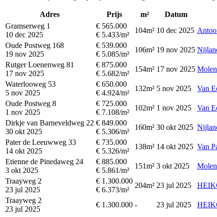
Adres
Prijs
m²
Datum
Gramserweg 1
€ 565.000
104m²
10 dec 2025
Antoon
10 dec 2025
€ 5.433/m²
Oude Postweg 168
€ 539.000
106m²
19 nov 2025
Nijlan
19 nov 2025
€ 5.085/m²
Rutger Loenenweg 81
€ 875.000
154m²
17 nov 2025
Molen
17 nov 2025
€ 5.682/m²
Waterlooweg 53
€ 650.000
132m²
5 nov 2025
Van E
5 nov 2025
€ 4.924/m²
Oude Postweg 8
€ 725.000
102m²
1 nov 2025
Van E
1 nov 2025
€ 7.108/m²
Dirkje van Barneveldweg 22
€ 849.000
160m²
30 okt 2025
Nijlan
30 okt 2025
€ 5.306/m²
Pater de Leeuwweg 33
€ 735.000
138m²
14 okt 2025
Van P
14 okt 2025
€ 5.326/m²
Etienne de Pinedaweg 24
€ 885.000
151m²
3 okt 2025
Molen
3 okt 2025
€ 5.861/m²
Traayweg 2
€ 1.300.000
204m²
23 jul 2025
HEIK
23 jul 2025
€ 6.373/m²
Traayweg 2
€ 1.300.000
-
23 jul 2025
HEIK
23 jul 2025