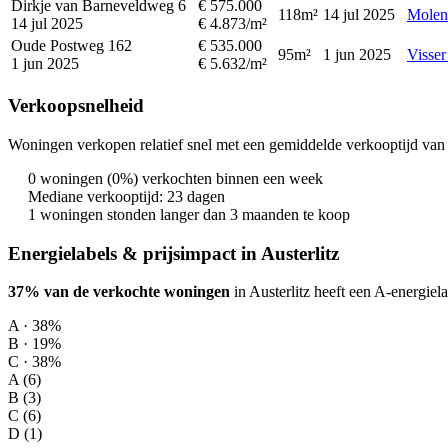
Dirkje van Barneveldweg 6
€ 575.000
118m²
14 jul 2025
Molen
14 jul 2025
€ 4.873/m²
Oude Postweg 162
€ 535.000
95m²
1 jun 2025
Visser
1 jun 2025
€ 5.632/m²
Verkoopsnelheid
Woningen verkopen relatief snel met een gemiddelde verkooptijd van 
0 woningen (0%) verkochten binnen een week
Mediane verkooptijd: 23 dagen
1 woningen stonden langer dan 3 maanden te koop
Energielabels & prijsimpact in Austerlitz
37% van de verkochte woningen
in Austerlitz heeft een A-energiela
A · 38%
B · 19%
C · 38%
A (6)
B (3)
C (6)
D (1)