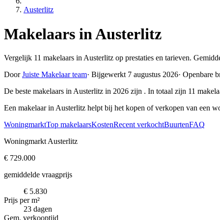
Austerlitz
Makelaars in Austerlitz
Vergelijk 11 makelaars in Austerlitz op prestaties en tarieven. Gemid
Door
Juiste Makelaar team
·
Bijgewerkt 7 augustus 2026
·
Openbare b
De beste makelaars in Austerlitz in 2026 zijn
. In totaal zijn 11 make
Een makelaar in Austerlitz helpt bij het kopen of verkopen van een w
Woningmarkt
Top makelaars
Kosten
Recent verkocht
Buurten
FAQ
Woningmarkt Austerlitz
€ 729.000
gemiddelde vraagprijs
€ 5.830
Prijs per m²
23 dagen
Gem. verkooptijd