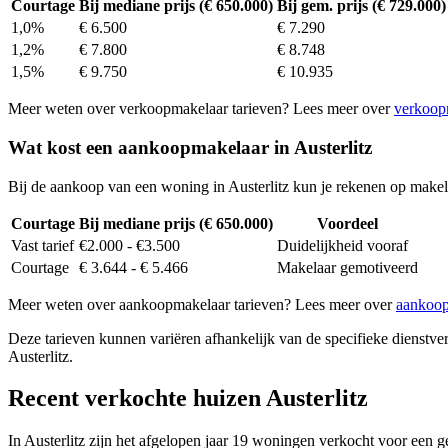
Courtage
Bij mediane prijs (€ 650.000)
Bij gem. prijs (€ 729.000)
1,0%
€ 6.500
€ 7.290
1,2%
€ 7.800
€ 8.748
1,5%
€ 9.750
€ 10.935
Meer weten over verkoopmakelaar tarieven? Lees meer over
verkoop
Wat kost een aankoopmakelaar in Austerlitz
Bij de aankoop van een woning in Austerlitz kun je rekenen op make
Courtage
Bij mediane prijs (€ 650.000)
Voordeel
Vast tarief
€2.000 - €3.500
Duidelijkheid vooraf
Courtage
€ 3.644 - € 5.466
Makelaar gemotiveerd
Meer weten over aankoopmakelaar tarieven? Lees meer over
aankoop
Deze tarieven kunnen variëren afhankelijk van de specifieke dienstverl
Austerlitz.
Recent verkochte huizen Austerlitz
In Austerlitz zijn het afgelopen jaar 19 woningen verkocht voor een 