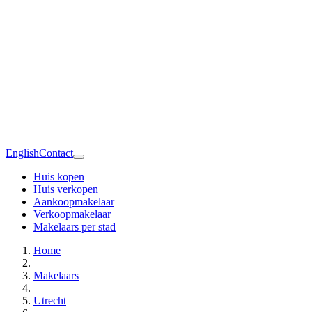
English
Contact
Huis kopen
Huis verkopen
Aankoopmakelaar
Verkoopmakelaar
Makelaars per stad
Home
Makelaars
Utrecht