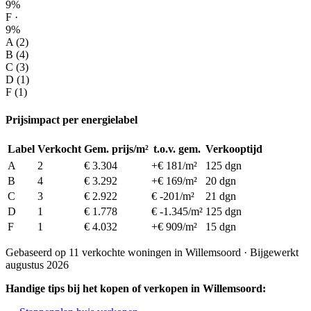
9%
F ·
9%
A (2)
B (4)
C (3)
D (1)
F (1)
Prijsimpact per energielabel
Label
Verkocht
Gem. prijs/m²
t.o.v. gem.
Verkooptijd
A
2
€ 3.304
+€ 181/m²
125 dgn
B
4
€ 3.292
+€ 169/m²
20 dgn
C
3
€ 2.922
€ -201/m²
21 dgn
D
1
€ 1.778
€ -1.345/m²
125 dgn
F
1
€ 4.032
+€ 909/m²
15 dgn
Gebaseerd op 11 verkochte woningen in Willemsoord · Bijgewerkt
augustus 2026
Handige tips bij het kopen of verkopen in Willemsoord: