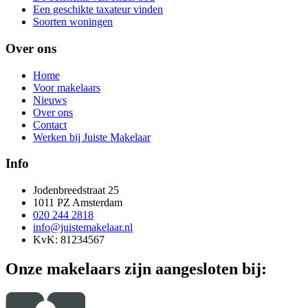
Een geschikte taxateur vinden
Soorten woningen
Over ons
Home
Voor makelaars
Nieuws
Over ons
Contact
Werken bij Juiste Makelaar
Info
Jodenbreedstraat 25
1011 PZ Amsterdam
020 244 2818
info@juistemakelaar.nl
KvK: 81234567
Onze makelaars zijn aangesloten bij: