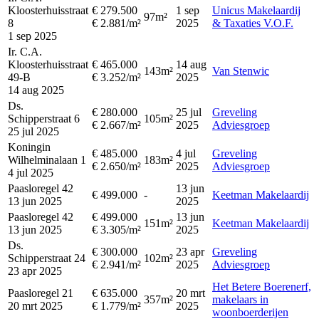
Kloosterhuisstraat
€ 279.500
1 sep
Unicus Makelaardij
97m²
8
€ 2.881/m²
2025
& Taxaties V.O.F.
1 sep 2025
Ir. C.A.
Kloosterhuisstraat
€ 465.000
14 aug
143m²
Van Stenwic
49-B
€ 3.252/m²
2025
14 aug 2025
Ds.
€ 280.000
25 jul
Greveling
Schipperstraat 6
105m²
€ 2.667/m²
2025
Adviesgroep
25 jul 2025
Koningin
€ 485.000
4 jul
Greveling
Wilhelminalaan 1
183m²
€ 2.650/m²
2025
Adviesgroep
4 jul 2025
Paasloregel 42
13 jun
€ 499.000
-
Keetman Makelaardij
13 jun 2025
2025
Paasloregel 42
€ 499.000
13 jun
151m²
Keetman Makelaardij
13 jun 2025
€ 3.305/m²
2025
Ds.
€ 300.000
23 apr
Greveling
Schipperstraat 24
102m²
€ 2.941/m²
2025
Adviesgroep
23 apr 2025
Het Betere Boerenerf,
Paasloregel 21
€ 635.000
20 mrt
357m²
makelaars in
20 mrt 2025
€ 1.779/m²
2025
woonboerderijen