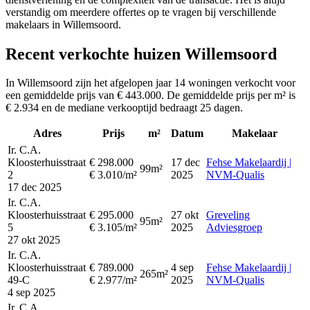
verstandig om meerdere offertes op te vragen bij verschillende
makelaars in Willemsoord.
Recent verkochte huizen Willemsoord
In Willemsoord zijn het afgelopen jaar 14 woningen verkocht voor
een gemiddelde prijs van € 443.000. De gemiddelde prijs per m² is
€ 2.934 en de mediane verkooptijd bedraagt 25 dagen.
Adres
Prijs
m²
Datum
Makelaar
Ir. C.A.
Kloosterhuisstraat
€ 298.000
17 dec
Fehse Makelaardij |
99m²
2
€ 3.010/m²
2025
NVM-Qualis
17 dec 2025
Ir. C.A.
Kloosterhuisstraat
€ 295.000
27 okt
Greveling
95m²
5
€ 3.105/m²
2025
Adviesgroep
27 okt 2025
Ir. C.A.
Kloosterhuisstraat
€ 789.000
4 sep
Fehse Makelaardij |
265m²
49-C
€ 2.977/m²
2025
NVM-Qualis
4 sep 2025
Ir. C.A.