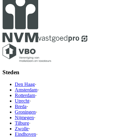
Steden
Den Haag
·
Amsterdam
·
Rotterdam
·
Utrecht
·
Breda
·
Groningen
·
Nijmegen
·
Tilburg
·
Zwolle
·
Eindhoven
·