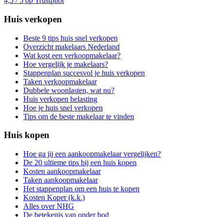
4,5 / 5 op Trustpilot
Huis verkopen
Beste 9 tips huis snel verkopen
Overzicht makelaars Nederland
Wat kost een verkoopmakelaar?
Hoe vergelijk je makelaars?
Stappenplan succesvol je huis verkopen
Taken verkoopmakelaar
Dubbele woonlasten, wat nu?
Huis verkopen belasting
Hoe je huis snel verkopen
Tips om de beste makelaar te vinden
Huis kopen
Hoe ga jij een aankoopmakelaar vergelijken?
De 20 ultieme tips bij een huis kopen
Kosten aankoopmakelaar
Taken aankoopmakelaar
Het stappenplan om een huis te kopen
Kosten Koper (k.k.)
Alles over NHG
De betekenis van onder bod