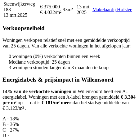
Steenwijkerweg
€ 375.000
13 mrt
183
93m²
Makelaardij Hofstee
€ 4.032/m²
2025
13 mrt 2025
Verkoopsnelheid
Woningen verkopen relatief snel met een gemiddelde verkooptijd
van 25 dagen. Van alle verkochte woningen in het afgelopen jaar:
0 woningen (0%) verkochten binnen een week
Mediane verkooptijd: 25 dagen
3 woningen stonden langer dan 3 maanden te koop
Energielabels & prijsimpact in Willemsoord
14% van de verkochte woningen
in Willemsoord heeft een A-
energielabel.
Woningen met een A-label brengen gemiddeld
€ 3.304
per m²
op
— dat is
€ 181/m² meer
dan het stadsgemiddelde van
€ 3.123/m²
.
A · 18%
B · 36%
C · 27%
D ·