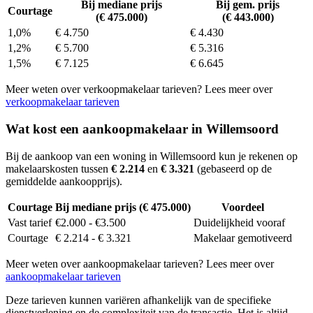
Bij mediane prijs
Bij gem. prijs
Courtage
(€ 475.000)
(€ 443.000)
1,0%
€ 4.750
€ 4.430
1,2%
€ 5.700
€ 5.316
1,5%
€ 7.125
€ 6.645
Meer weten over verkoopmakelaar tarieven? Lees meer over
verkoopmakelaar tarieven
Wat kost een aankoopmakelaar in Willemsoord
Bij de aankoop van een woning in Willemsoord kun je rekenen op
makelaarskosten tussen
€ 2.214
en
€ 3.321
(gebaseerd op de
gemiddelde aankoopprijs).
Courtage
Bij mediane prijs (€ 475.000)
Voordeel
Vast tarief
€2.000 - €3.500
Duidelijkheid vooraf
Courtage
€ 2.214 - € 3.321
Makelaar gemotiveerd
Meer weten over aankoopmakelaar tarieven? Lees meer over
aankoopmakelaar tarieven
Deze tarieven kunnen variëren afhankelijk van de specifieke
dienstverlening en de complexiteit van de transactie. Het is altijd