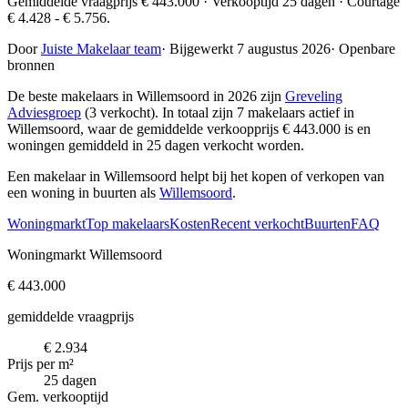
Gemiddelde vraagprijs € 443.000 · Verkooptijd 25 dagen · Courtage
€ 4.428 - € 5.756.
Door
Juiste Makelaar team
·
Bijgewerkt 7 augustus 2026
·
Openbare
bronnen
De beste makelaars in Willemsoord in 2026 zijn
Greveling
Adviesgroep
(3 verkocht)
. In totaal zijn 7 makelaars actief in
Willemsoord, waar de gemiddelde verkoopprijs € 443.000 is en
woningen gemiddeld in 25 dagen verkocht worden.
Een makelaar in Willemsoord helpt bij het kopen of verkopen van
een woning in buurten als
Willemsoord
.
Woningmarkt
Top makelaars
Kosten
Recent verkocht
Buurten
FAQ
Woningmarkt Willemsoord
€ 443.000
gemiddelde vraagprijs
€ 2.934
Prijs per m²
25 dagen
Gem. verkooptijd