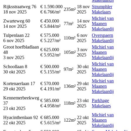
Makelaardij
Rijksstraatweg 76
€ 1.590.000
18 nov
Strumphler
235m²
18 nov 2025
€ 6.766/m²
2025
Makelaars
Michiel van
Zwarteweg 60
€ 450.000
14 nov
77m²
Maanen
14 nov 2025
€ 5.844/m²
2025
Makelaardij
Tulpenlaan 22
€ 575.000
6 nov
Overspaern
110m²
6 nov 2025
€ 5.227/m²
2025
Makelaardij
Groot hoefbladlaan
Michiel van
€ 625.000
3 nov
48
105m²
Maanen
€ 5.952/m²
2025
3 nov 2025
Makelaardij
Michiel van
Schoollaan 8
€ 500.000
30 okt
97m²
Maanen
30 okt 2025
€ 5.155/m²
2025
Makelaardij
Michiel van
Kortenaerlaan 17
€ 570.000
29 okt
136m²
Maanen
29 okt 2025
€ 4.191/m²
2025
Makelaardij
Kennemerbeekweg
€ 585.000
23 okt
Parkhage
37
118m²
€ 4.958/m²
2025
Makelaars
23 okt 2025
Michiel van
Hyacinthenlaan 92
€ 685.000
22 okt
122m²
Maanen
22 okt 2025
€ 5.615/m²
2025
Makelaardij