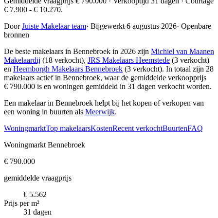
Gemiddelde vraagprijs € 790.000 · Verkooptijd 31 dagen · Courtage
€ 7.900 - € 10.270.
Door
Juiste Makelaar team
·
Bijgewerkt 6 augustus 2026
·
Openbare
bronnen
De beste makelaars in Bennebroek in 2026 zijn
Michiel van Maanen
Makelaardij
(18 verkocht),
JRS Makelaars Heemstede
(3 verkocht)
en
Heemborgh Makelaars Bennebroek
(3 verkocht)
. In totaal zijn 28
makelaars actief in Bennebroek, waar de gemiddelde verkoopprijs
€ 790.000 is en woningen gemiddeld in 31 dagen verkocht worden.
Een makelaar in Bennebroek helpt bij het kopen of verkopen van
een woning in buurten als
Meerwijk
.
Woningmarkt
Top makelaars
Kosten
Recent verkocht
Buurten
FAQ
Woningmarkt Bennebroek
€ 790.000
gemiddelde vraagprijs
€ 5.562
Prijs per m²
31 dagen