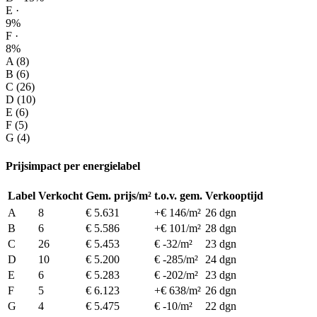
E ·
9%
F ·
8%
A (8)
B (6)
C (26)
D (10)
E (6)
F (5)
G (4)
Prijsimpact per energielabel
Label
Verkocht
Gem. prijs/m²
t.o.v. gem.
Verkooptijd
A
8
€ 5.631
+€ 146/m²
26 dgn
B
6
€ 5.586
+€ 101/m²
28 dgn
C
26
€ 5.453
€ -32/m²
23 dgn
D
10
€ 5.200
€ -285/m²
24 dgn
E
6
€ 5.283
€ -202/m²
23 dgn
F
5
€ 6.123
+€ 638/m²
26 dgn
G
4
€ 5.475
€ -10/m²
22 dgn