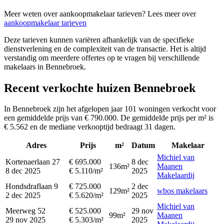
Meer weten over aankoopmakelaar tarieven? Lees meer over
aankoopmakelaar tarieven
Deze tarieven kunnen variëren afhankelijk van de specifieke
dienstverlening en de complexiteit van de transactie. Het is altijd
verstandig om meerdere offertes op te vragen bij verschillende
makelaars in Bennebroek.
Recent verkochte huizen Bennebroek
In Bennebroek zijn het afgelopen jaar 101 woningen verkocht voor
een gemiddelde prijs van € 790.000. De gemiddelde prijs per m² is
€ 5.562 en de mediane verkooptijd bedraagt 31 dagen.
Adres
Prijs
m²
Datum
Makelaar
Michiel van
Kortenaerlaan 27
€ 695.000
8 dec
136m²
Maanen
8 dec 2025
€ 5.110/m²
2025
Makelaardij
Hondsdraflaan 9
€ 725.000
2 dec
129m²
wbos makelaars
2 dec 2025
€ 5.620/m²
2025
Michiel van
Meerweg 52
€ 525.000
29 nov
99m²
Maanen
29 nov 2025
€ 5.303/m²
2025