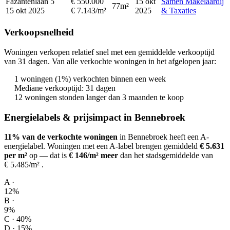
Fazantenlaan 5
€ 550.000
15 okt
Samen Makelaardij
77m²
15 okt 2025
€ 7.143/m²
2025
& Taxaties
Verkoopsnelheid
Woningen verkopen relatief snel met een gemiddelde verkooptijd
van 31 dagen. Van alle verkochte woningen in het afgelopen jaar:
1 woningen (1%) verkochten binnen een week
Mediane verkooptijd: 31 dagen
12 woningen stonden langer dan 3 maanden te koop
Energielabels & prijsimpact in Bennebroek
11% van de verkochte woningen
in Bennebroek heeft een A-
energielabel.
Woningen met een A-label brengen gemiddeld
€ 5.631
per m²
op
— dat is
€ 146/m² meer
dan het stadsgemiddelde van
€ 5.485/m²
.
A ·
12%
B ·
9%
C · 40%
D · 15%