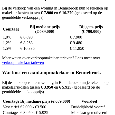
Bij de verkoop van een woning in Bennebroek kun je rekenen op
makelaarskosten tussen
€ 7.900
en
€ 10.270
(gebaseerd op de
gemiddelde verkoopprijs).
Bij mediane prijs
Bij gem. prijs
Courtage
(€ 689.000)
(€ 790.000)
1,0%
€ 6.890
€ 7.900
1,2%
€ 8.268
€ 9.480
1,5%
€ 10.335
€ 11.850
Meer weten over verkoopmakelaar tarieven? Lees meer over
verkoopmakelaar tarieven
Wat kost een aankoopmakelaar in Bennebroek
Bij de aankoop van een woning in Bennebroek kun je rekenen op
makelaarskosten tussen
€ 3.950
en
€ 5.925
(gebaseerd op de
gemiddelde aankoopprijs).
Courtage
Bij mediane prijs (€ 689.000)
Voordeel
Vast tarief
€2.000 - €3.500
Duidelijkheid vooraf
Courtage
€ 3.950 - € 5.925
Makelaar gemotiveerd