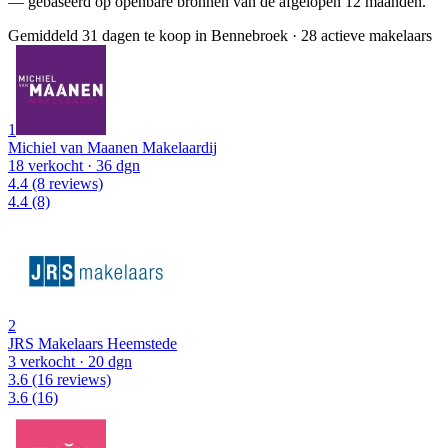
— gebaseerd op openbare bronnen van de afgelopen 12 maanden.
Gemiddeld 31 dagen te koop in Bennebroek
·
28 actieve makelaars
1
Michiel van Maanen Makelaardij
18 verkocht
· 36 dgn
4.4
(8 reviews)
4.4
(8)
2
JRS Makelaars Heemstede
3 verkocht
· 20 dgn
3.6
(16 reviews)
3.6
(16)