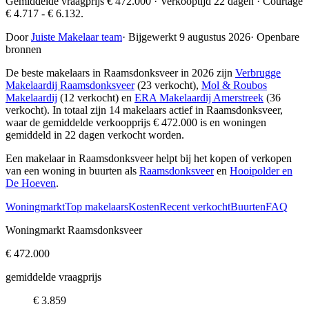
Gemiddelde vraagprijs € 472.000 · Verkooptijd 22 dagen · Courtage
€ 4.717 - € 6.132.
Door
Juiste Makelaar team
·
Bijgewerkt 9 augustus 2026
·
Openbare
bronnen
De beste makelaars in Raamsdonksveer in 2026 zijn
Verbrugge
Makelaardij Raamsdonksveer
(23 verkocht),
Mol & Roubos
Makelaardij
(12 verkocht) en
ERA Makelaardij Amerstreek
(36
verkocht)
. In totaal zijn 14 makelaars actief in Raamsdonksveer,
waar de gemiddelde verkoopprijs € 472.000 is en woningen
gemiddeld in 22 dagen verkocht worden.
Een makelaar in Raamsdonksveer helpt bij het kopen of verkopen
van een woning in buurten als
Raamsdonksveer
en
Hooipolder en
De Hoeven
.
Woningmarkt
Top makelaars
Kosten
Recent verkocht
Buurten
FAQ
Woningmarkt Raamsdonksveer
€ 472.000
gemiddelde vraagprijs
€ 3.859