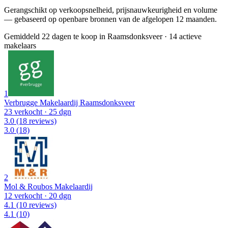
Gerangschikt op verkoopsnelheid, prijsnauwkeurigheid en volume
— gebaseerd op openbare bronnen van de afgelopen 12 maanden.
Gemiddeld 22 dagen te koop in Raamsdonksveer
·
14 actieve
makelaars
1
Verbrugge Makelaardij Raamsdonksveer
23 verkocht
· 25 dgn
3.0
(18 reviews)
3.0
(18)
2
Mol & Roubos Makelaardij
12 verkocht
· 20 dgn
4.1
(10 reviews)
4.1
(10)