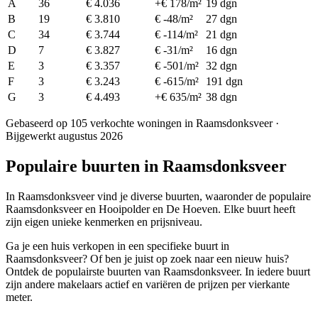
A
36
€ 4.036
+€ 178/m²
19 dgn
B
19
€ 3.810
€ -48/m²
27 dgn
C
34
€ 3.744
€ -114/m²
21 dgn
D
7
€ 3.827
€ -31/m²
16 dgn
E
3
€ 3.357
€ -501/m²
32 dgn
F
3
€ 3.243
€ -615/m²
191 dgn
G
3
€ 4.493
+€ 635/m²
38 dgn
Gebaseerd op 105 verkochte woningen in Raamsdonksveer ·
Bijgewerkt augustus 2026
Populaire buurten in Raamsdonksveer
In Raamsdonksveer vind je diverse buurten, waaronder de populaire
Raamsdonksveer en Hooipolder en De Hoeven. Elke buurt heeft
zijn eigen unieke kenmerken en prijsniveau.
Ga je een huis verkopen in een specifieke buurt in
Raamsdonksveer? Of ben je juist op zoek naar een nieuw huis?
Ontdek de populairste buurten van Raamsdonksveer. In iedere buurt
zijn andere makelaars actief en variëren de prijzen per vierkante
meter.