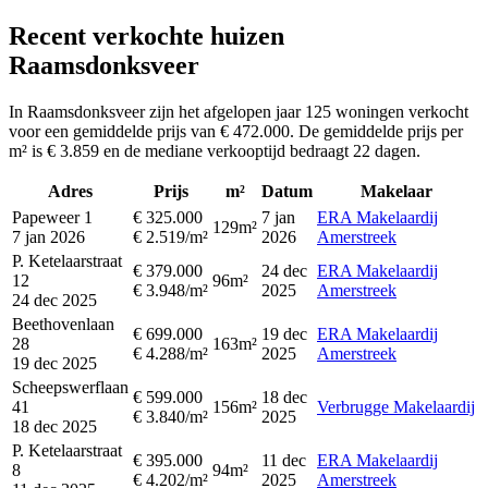
Recent verkochte huizen
Raamsdonksveer
In Raamsdonksveer zijn het afgelopen jaar 125 woningen verkocht
voor een gemiddelde prijs van € 472.000. De gemiddelde prijs per
m² is € 3.859 en de mediane verkooptijd bedraagt 22 dagen.
Adres
Prijs
m²
Datum
Makelaar
Papeweer 1
€ 325.000
7 jan
ERA Makelaardij
129m²
7 jan 2026
€ 2.519/m²
2026
Amerstreek
P. Ketelaarstraat
€ 379.000
24 dec
ERA Makelaardij
12
96m²
€ 3.948/m²
2025
Amerstreek
24 dec 2025
Beethovenlaan
€ 699.000
19 dec
ERA Makelaardij
28
163m²
€ 4.288/m²
2025
Amerstreek
19 dec 2025
Scheepswerflaan
€ 599.000
18 dec
41
156m²
Verbrugge Makelaardij
€ 3.840/m²
2025
18 dec 2025
P. Ketelaarstraat
€ 395.000
11 dec
ERA Makelaardij
8
94m²
€ 4.202/m²
2025
Amerstreek