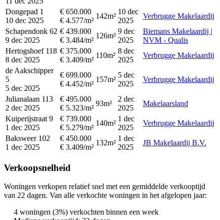
11 dec 2025
Dongepad 1
€ 650.000
10 dec
142m²
Verbrugge Makelaardij
10 dec 2025
€ 4.577/m²
2025
Schapendonk 62
€ 439.000
9 dec
Biemans Makelaardij |
126m²
9 dec 2025
€ 3.484/m²
2025
NVM - Qualis
Hertogshoef 118
€ 375.000
8 dec
110m²
Verbrugge Makelaardij
8 dec 2025
€ 3.409/m²
2025
de Aakschipper
€ 699.000
5 dec
5
157m²
Verbrugge Makelaardij
€ 4.452/m²
2025
5 dec 2025
Julianalaan 113
€ 495.000
2 dec
93m²
Makelaarsland
2 dec 2025
€ 5.323/m²
2025
Kuiperijstraat 9
€ 739.000
1 dec
140m²
Verbrugge Makelaardij
1 dec 2025
€ 5.279/m²
2025
Baksweer 102
€ 450.000
1 dec
132m²
JB Makelaardij B.V.
1 dec 2025
€ 3.409/m²
2025
Verkoopsnelheid
Woningen verkopen relatief snel met een gemiddelde verkooptijd
van 22 dagen. Van alle verkochte woningen in het afgelopen jaar:
4 woningen (3%) verkochten binnen een week