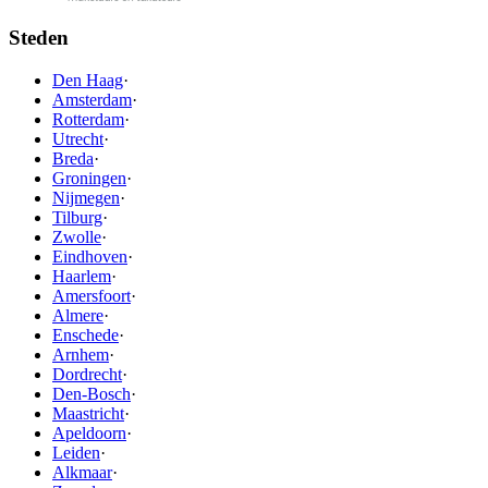
Steden
Den Haag
·
Amsterdam
·
Rotterdam
·
Utrecht
·
Breda
·
Groningen
·
Nijmegen
·
Tilburg
·
Zwolle
·
Eindhoven
·
Haarlem
·
Amersfoort
·
Almere
·
Enschede
·
Arnhem
·
Dordrecht
·
Den-Bosch
·
Maastricht
·
Apeldoorn
·
Leiden
·
Alkmaar
·