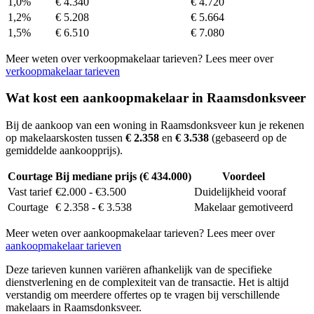
1,0%
€ 4.340
€ 4.720
1,2%
€ 5.208
€ 5.664
1,5%
€ 6.510
€ 7.080
Meer weten over verkoopmakelaar tarieven? Lees meer over
verkoopmakelaar tarieven
Wat kost een aankoopmakelaar in Raamsdonksveer
Bij de aankoop van een woning in Raamsdonksveer kun je rekenen
op makelaarskosten tussen
€ 2.358
en
€ 3.538
(gebaseerd op de
gemiddelde aankoopprijs).
Courtage
Bij mediane prijs (€ 434.000)
Voordeel
Vast tarief
€2.000 - €3.500
Duidelijkheid vooraf
Courtage
€ 2.358 - € 3.538
Makelaar gemotiveerd
Meer weten over aankoopmakelaar tarieven? Lees meer over
aankoopmakelaar tarieven
Deze tarieven kunnen variëren afhankelijk van de specifieke
dienstverlening en de complexiteit van de transactie. Het is altijd
verstandig om meerdere offertes op te vragen bij verschillende
makelaars in Raamsdonksveer.