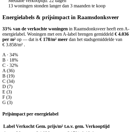
Mediane verkooptijd: 22 dagen
13 woningen stonden langer dan 3 maanden te koop
Energielabels & prijsimpact in Raamsdonksveer
33% van de verkochte woningen
in Raamsdonksveer heeft een A-
energielabel.
Woningen met een A-label brengen gemiddeld
€ 4.036
per m²
op
— dat is
€ 178/m² meer
dan het stadsgemiddelde van
€ 3.858/m²
.
A · 34%
B · 18%
C · 32%
A (36)
B (19)
C (34)
D (7)
E (3)
F (3)
G (3)
Prijsimpact per energielabel
Label
Verkocht
Gem. prijs/m²
t.o.v. gem.
Verkooptijd