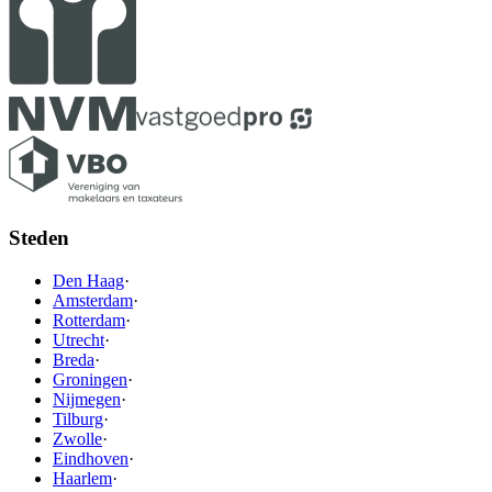
Steden
Den Haag
·
Amsterdam
·
Rotterdam
·
Utrecht
·
Breda
·
Groningen
·
Nijmegen
·
Tilburg
·
Zwolle
·
Eindhoven
·
Haarlem
·