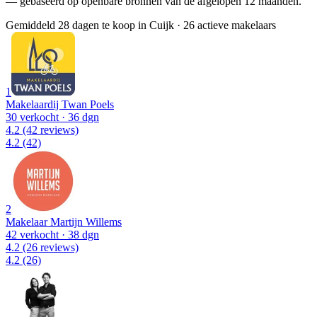
— gebaseerd op openbare bronnen van de afgelopen 12 maanden.
Gemiddeld 28 dagen te koop in Cuijk
·
26 actieve makelaars
1
Makelaardij Twan Poels
30 verkocht
· 36 dgn
4.2
(42 reviews)
4.2
(42)
2
Makelaar Martijn Willems
42 verkocht
· 38 dgn
4.2
(26 reviews)
4.2
(26)