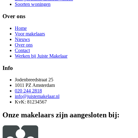
Soorten woningen
Over ons
Home
Voor makelaars
Nieuws
Over ons
Contact
Werken bij Juiste Makelaar
Info
Jodenbreedstraat 25
1011 PZ Amsterdam
020 244 2818
info@juistemakelaar.nl
KvK: 81234567
Onze makelaars zijn aangesloten bij: