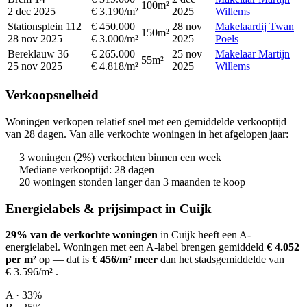
100m²
2 dec 2025
€ 3.190/m²
2025
Willems
Stationsplein 112
€ 450.000
28 nov
Makelaardij Twan
150m²
28 nov 2025
€ 3.000/m²
2025
Poels
Bereklauw 36
€ 265.000
25 nov
Makelaar Martijn
55m²
25 nov 2025
€ 4.818/m²
2025
Willems
Verkoopsnelheid
Woningen verkopen relatief snel met een gemiddelde verkooptijd
van 28 dagen. Van alle verkochte woningen in het afgelopen jaar:
3 woningen (2%) verkochten binnen een week
Mediane verkooptijd: 28 dagen
20 woningen stonden langer dan 3 maanden te koop
Energielabels & prijsimpact in Cuijk
29% van de verkochte woningen
in Cuijk heeft een A-
energielabel.
Woningen met een A-label brengen gemiddeld
€ 4.052
per m²
op
— dat is
€ 456/m² meer
dan het stadsgemiddelde van
€ 3.596/m²
.
A · 33%