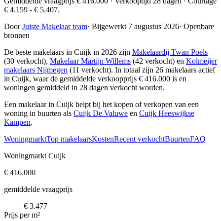
Gemiddelde vraagprijs € 416.000 · Verkooptijd 28 dagen · Courtage
€ 4.159 - € 5.407.
Door
Juiste Makelaar team
·
Bijgewerkt 7 augustus 2026
·
Openbare
bronnen
De beste makelaars in Cuijk in 2026 zijn
Makelaardij Twan Poels
(30 verkocht),
Makelaar Martijn Willems
(42 verkocht) en
Kolmeijer
makelaars Nijmegen
(11 verkocht)
. In totaal zijn 26 makelaars actief
in Cuijk, waar de gemiddelde verkoopprijs € 416.000 is en
woningen gemiddeld in 28 dagen verkocht worden.
Een makelaar in Cuijk helpt bij het kopen of verkopen van een
woning in buurten als
Cuijk De Valuwe
en
Cuijk Heeswijkse
Kampen
.
Woningmarkt
Top makelaars
Kosten
Recent verkocht
Buurten
FAQ
Woningmarkt Cuijk
€ 416.000
gemiddelde vraagprijs
€ 3.477
Prijs per m²