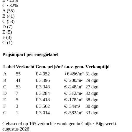
B · 25%
C · 32%
A (55)
B (41)
C (53)
D (7)
E (5)
F (3)
G (1)
Prijsimpact per energielabel
Label
Verkocht
Gem. prijs/m²
t.o.v. gem.
Verkooptijd
A
55
€ 4.052
+€ 456/m²
31 dgn
B
41
€ 3.396
€ -200/m²
29 dgn
C
53
€ 3.348
€ -248/m²
27 dgn
D
7
€ 3.284
€ -312/m²
32 dgn
E
5
€ 3.418
€ -178/m²
38 dgn
F
3
€ 3.562
€ -34/m²
30 dgn
G
1
€ 3.014
€ -582/m²
33 dgn
Gebaseerd op 165 verkochte woningen in Cuijk · Bijgewerkt
augustus 2026