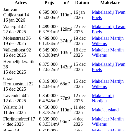
Adres
Prijs
m²
Datum
Makelaar
Jan van
€ 595.000
16 jan
Makelaardij Twan
Cuijkstraat 14
119m²
€ 5.000/m²
2026
Poels
16 jan 2026
Waterput 42
€ 489.000
22 dec
Makelaardij Twan
129m²
22 dec 2025
€ 3.791/m²
2025
Poels
Molenstraat 36
€ 499.000
19 dec
Makelaar Martijn
374m²
19 dec 2025
€ 1.334/m²
2025
Willems
Valkenhorst 92
€ 349.000
16 dec
Makelaar Martijn
103m²
16 dec 2025
€ 3.388/m²
2025
Willems
Hermelijnkwartier
€ 375.000
15 dec
Makelaardij Twan
36
143m²
€ 2.622/m²
2025
Poels
15 dec 2025
Graaf
€ 319.000
15 dec
Makelaar Martijn
Hermanstraat 22
68m²
€ 4.691/m²
2025
Willems
15 dec 2025
Lavendel 445
€ 350.000
12 dec
Makelaardij
77m²
12 dec 2025
€ 4.545/m²
2025
Nooijen
Walstro 34
€ 450.000
11 dec
119m²
Makelaarsland
11 dec 2025
€ 3.782/m²
2025
Florijnendreef 17
€ 339.000
4 dec
Makelaar Martijn
96m²
4 dec 2025
€ 3.531/m²
2025
Willems
Brem 14
€ 319.000
2 dec
Makelaar Martijn