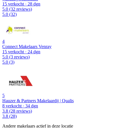
15 verkocht
· 28 dgn
5.0
(32 reviews)
5.0
(32)
4
Connect Makelaars Venray
15 verkocht
· 24 dgn
5.0
(3 reviews)
5.0
(3)
5
Hauzer & Partners Makelaardij | Qualis
8 verkocht
· 34 dgn
3.8
(28 reviews)
3.8
(28)
Andere makelaars actief in deze locatie