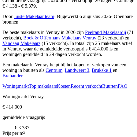
Gemiddelde vraagprijs € 414.000 · Verkooptijd 29 dagen · Courtage
€ 4.138 - € 5.379.
Door
Juiste Makelaar team
·
Bijgewerkt 6 augustus 2026
·
Openbare
bronnen
De beste makelaars in Venray in 2026 zijn
Peelrand Makelaardij
(71
verkocht),
Boek & Offermans Makelaars Venray
(23 verkocht) en
Vandaag Makelaars
(15 verkocht)
. In totaal zijn 25 makelaars actief
in Venray, waar de gemiddelde verkoopprijs € 414.000 is en
woningen gemiddeld in 29 dagen verkocht worden.
Een makelaar in Venray helpt bij het kopen of verkopen van een
woning in buurten als
Centrum
,
Landweert 3
,
Brukske 1
en
Brabander
.
Woningmarkt
Top makelaars
Kosten
Recent verkocht
Buurten
FAQ
Woningmarkt Venray
€ 414.000
gemiddelde vraagprijs
€ 3.387
Prijs per m²