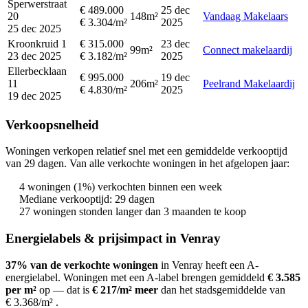
Sperwerstraat
€ 489.000
25 dec
20
148m²
Vandaag Makelaars
€ 3.304/m²
2025
25 dec 2025
Kroonkruid 1
€ 315.000
23 dec
99m²
Connect makelaardij
23 dec 2025
€ 3.182/m²
2025
Ellerbecklaan
€ 995.000
19 dec
11
206m²
Peelrand Makelaardij
€ 4.830/m²
2025
19 dec 2025
Verkoopsnelheid
Woningen verkopen relatief snel met een gemiddelde verkooptijd
van 29 dagen. Van alle verkochte woningen in het afgelopen jaar:
4 woningen (1%) verkochten binnen een week
Mediane verkooptijd: 29 dagen
27 woningen stonden langer dan 3 maanden te koop
Energielabels & prijsimpact in Venray
37% van de verkochte woningen
in Venray heeft een A-
energielabel.
Woningen met een A-label brengen gemiddeld
€ 3.585
per m²
op
— dat is
€ 217/m² meer
dan het stadsgemiddelde van
€ 3.368/m²
.