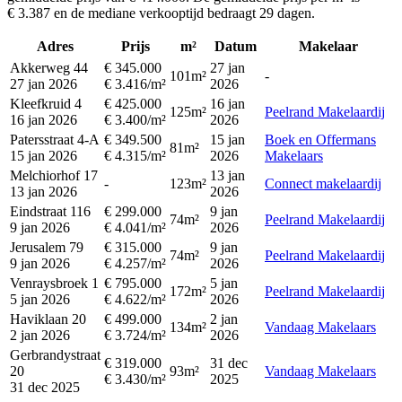
€ 3.387 en de mediane verkooptijd bedraagt 29 dagen.
Adres
Prijs
m²
Datum
Makelaar
Akkerweg 44
€ 345.000
27 jan
101m²
-
27 jan 2026
€ 3.416/m²
2026
Kleefkruid 4
€ 425.000
16 jan
125m²
Peelrand Makelaardij
16 jan 2026
€ 3.400/m²
2026
Patersstraat 4-A
€ 349.500
15 jan
Boek en Offermans
81m²
15 jan 2026
€ 4.315/m²
2026
Makelaars
Melchiorhof 17
13 jan
-
123m²
Connect makelaardij
13 jan 2026
2026
Eindstraat 116
€ 299.000
9 jan
74m²
Peelrand Makelaardij
9 jan 2026
€ 4.041/m²
2026
Jerusalem 79
€ 315.000
9 jan
74m²
Peelrand Makelaardij
9 jan 2026
€ 4.257/m²
2026
Venraysbroek 1
€ 795.000
5 jan
172m²
Peelrand Makelaardij
5 jan 2026
€ 4.622/m²
2026
Haviklaan 20
€ 499.000
2 jan
134m²
Vandaag Makelaars
2 jan 2026
€ 3.724/m²
2026
Gerbrandystraat
€ 319.000
31 dec
20
93m²
Vandaag Makelaars
€ 3.430/m²
2025
31 dec 2025