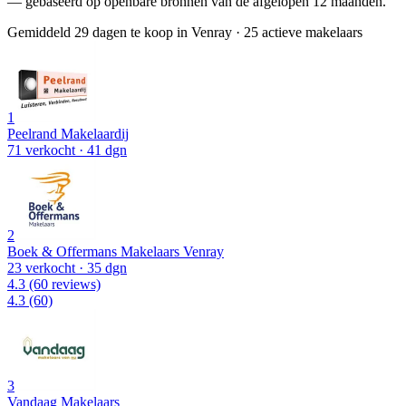
— gebaseerd op openbare bronnen van de afgelopen 12 maanden.
Gemiddeld 29 dagen te koop in Venray
·
25 actieve makelaars
1
Peelrand Makelaardij
71 verkocht
· 41 dgn
2
Boek & Offermans Makelaars Venray
23 verkocht
· 35 dgn
4.3
(60 reviews)
4.3
(60)
3
Vandaag Makelaars