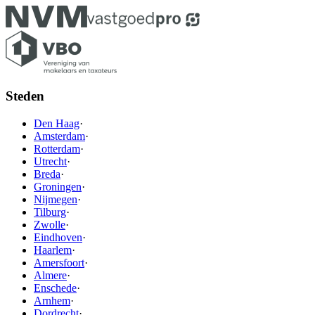
Steden
Den Haag
·
Amsterdam
·
Rotterdam
·
Utrecht
·
Breda
·
Groningen
·
Nijmegen
·
Tilburg
·
Zwolle
·
Eindhoven
·
Haarlem
·
Amersfoort
·
Almere
·
Enschede
·
Arnhem
·
Dordrecht
·