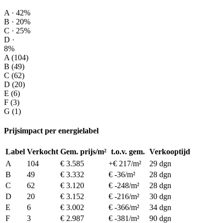
A · 42%
B · 20%
C · 25%
D ·
8%
A (104)
B (49)
C (62)
D (20)
E (6)
F (3)
G (1)
Prijsimpact per energielabel
Label
Verkocht
Gem. prijs/m²
t.o.v. gem.
Verkooptijd
A
104
€ 3.585
+€ 217/m²
29 dgn
B
49
€ 3.332
€ -36/m²
28 dgn
C
62
€ 3.120
€ -248/m²
28 dgn
D
20
€ 3.152
€ -216/m²
30 dgn
E
6
€ 3.002
€ -366/m²
34 dgn
F
3
€ 2.987
€ -381/m²
90 dgn