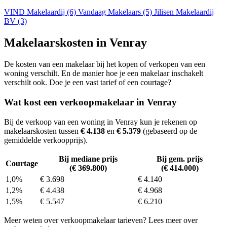
VIND Makelaardij (6)
Vandaag Makelaars (5)
Jilisen Makelaardij
BV (3)
Makelaarskosten in Venray
De kosten van een makelaar bij het kopen of verkopen van een
woning verschilt. En de manier hoe je een makelaar inschakelt
verschilt ook. Doe je een vast tarief of een courtage?
Wat kost een verkoopmakelaar in Venray
Bij de verkoop van een woning in Venray kun je rekenen op
makelaarskosten tussen
€ 4.138
en
€ 5.379
(gebaseerd op de
gemiddelde verkoopprijs).
Bij mediane prijs
Bij gem. prijs
Courtage
(€ 369.800)
(€ 414.000)
1,0%
€ 3.698
€ 4.140
1,2%
€ 4.438
€ 4.968
1,5%
€ 5.547
€ 6.210
Meer weten over verkoopmakelaar tarieven? Lees meer over