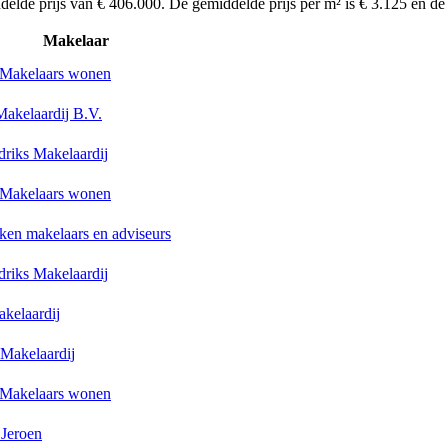
delde prijs van € 406.000. De gemiddelde prijs per m² is € 3.125 en d
Makelaar
Makelaars wonen
akelaardij B.V.
riks Makelaardij
Makelaars wonen
ken makelaars en adviseurs
riks Makelaardij
akelaardij
Makelaardij
Makelaars wonen
 Jeroen