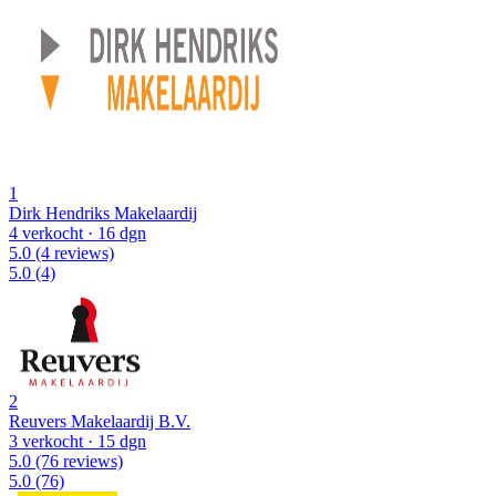
1
Dirk Hendriks Makelaardij
4 verkocht
· 16 dgn
5.0
(4 reviews)
5.0
(4)
2
Reuvers Makelaardij B.V.
3 verkocht
· 15 dgn
5.0
(76 reviews)
5.0
(76)