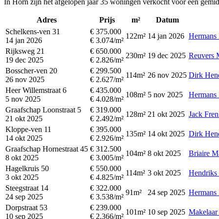
In Horn zijn het afgelopen jaar 35 woningen verkocht voor een gemid
Adres
Prijs
m²
Datum
Schelkens-ven 31
€ 375.000
122m²
14 jan 2026
Hermans 
14 jan 2026
€ 3.074/m²
Rijksweg 21
€ 650.000
230m²
19 dec 2025
Reuvers M
19 dec 2025
€ 2.826/m²
Bosscher-ven 20
€ 299.500
114m²
26 nov 2025
Dirk Hend
26 nov 2025
€ 2.627/m²
Heer Willemstraat 6
€ 435.000
108m²
5 nov 2025
Hermans 
5 nov 2025
€ 4.028/m²
Graafschap Loonstraat 5
€ 319.000
128m²
21 okt 2025
Jack Fren
21 okt 2025
€ 2.492/m²
Kloppe-ven 11
€ 395.000
135m²
14 okt 2025
Dirk Hend
14 okt 2025
€ 2.926/m²
Graafschap Hornestraat 45
€ 312.500
104m²
8 okt 2025
Briaire M
8 okt 2025
€ 3.005/m²
Hagelkruis 50
€ 550.000
114m²
3 okt 2025
Hendriks 
3 okt 2025
€ 4.825/m²
Steegstraat 14
€ 322.000
91m²
24 sep 2025
Hermans 
24 sep 2025
€ 3.538/m²
Dorpstraat 53
€ 239.000
101m²
10 sep 2025
Makelaar
10 sep 2025
€ 2.366/m²