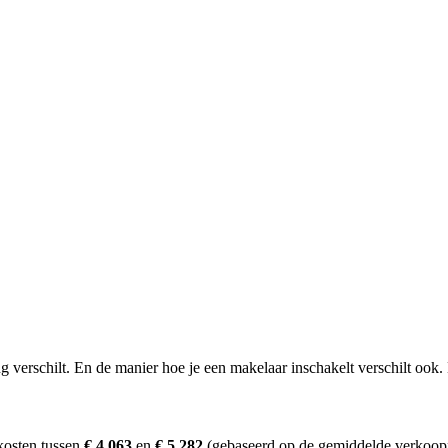
erschilt. En de manier hoe je een makelaar inschakelt verschilt ook. D
kosten tussen
€ 4.063
en
€ 5.282
(gebaseerd op de gemiddelde verkoopp