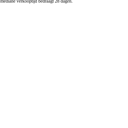
e mediane verkooptijd bedraagt 28 dagen.