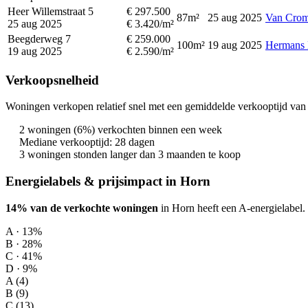
Heer Willemstraat 5
€ 297.500
87m²
25 aug 2025
Van Crom
25 aug 2025
€ 3.420/m²
Beegderweg 7
€ 259.000
100m²
19 aug 2025
Hermans 
19 aug 2025
€ 2.590/m²
Verkoopsnelheid
Woningen verkopen relatief snel met een gemiddelde verkooptijd van 
2 woningen (6%) verkochten binnen een week
Mediane verkooptijd: 28 dagen
3 woningen stonden langer dan 3 maanden te koop
Energielabels & prijsimpact in Horn
14% van de verkochte woningen
in Horn heeft een A-energielabel.
A · 13%
B · 28%
C · 41%
D · 9%
A (4)
B (9)
C (13)