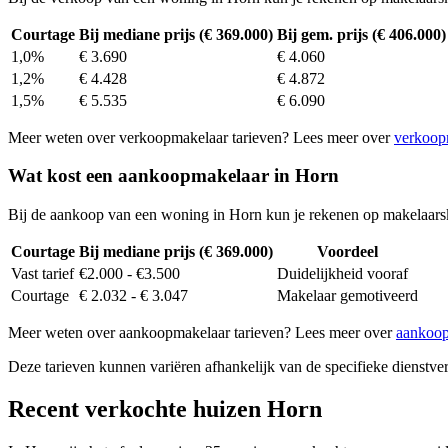
Courtage
Bij mediane prijs (€ 369.000)
Bij gem. prijs (€ 406.000)
1,0%
€ 3.690
€ 4.060
1,2%
€ 4.428
€ 4.872
1,5%
€ 5.535
€ 6.090
Meer weten over verkoopmakelaar tarieven? Lees meer over
verkoop
Wat kost een aankoopmakelaar in Horn
Bij de aankoop van een woning in Horn kun je rekenen op makelaars
Courtage
Bij mediane prijs (€ 369.000)
Voordeel
Vast tarief
€2.000 - €3.500
Duidelijkheid vooraf
Courtage
€ 2.032 - € 3.047
Makelaar gemotiveerd
Meer weten over aankoopmakelaar tarieven? Lees meer over
aankoop
Deze tarieven kunnen variëren afhankelijk van de specifieke dienstverl
Recent verkochte huizen Horn