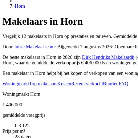
Horn
Makelaars in Horn
Vergelijk 12 makelaars in Horn op prestaties en tarieven. Gemiddelde
Door
Juiste Makelaar team
·
Bijgewerkt 7 augustus 2026
·
Openbare b
De beste makelaars in Horn in 2026 zijn
Dirk Hendriks Makelaardij
(
Horn, waar de gemiddelde verkoopprijs € 406.000 is en woningen ge
Een makelaar in Horn helpt bij het kopen of verkopen van een woning
Woningmarkt
Top makelaars
Kosten
Recent verkocht
Buurten
FAQ
Woningmarkt Horn
€ 406.000
gemiddelde vraagprijs
€ 3.125
Prijs per m²
28 dagen