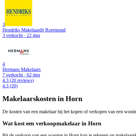
3
Hendriks Makelaardij Roermond
3 verkocht
· 22 dgn
4
Hermans Makelaars
7 verkocht
· 62 dgn
4.3
(20 reviews)
4.3
(20)
Makelaarskosten in Horn
De kosten van een makelaar bij het kopen of verkopen van een woning v
Wat kost een verkoopmakelaar in Horn
Bij de verkoop van een woning in Horn kun je rekenen op makelaars