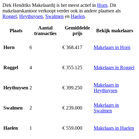
Dirk Hendriks Makelaardij is het meest actief in
Horn
. Dit
makelaarskantoor verkoopt verder ook in andere plaatsen als
Roggel
,
Heythuysen
,
Swalmen
en
Haelen
.
Aantal
Gemiddelde
Plaats
Bekijk makelaars
transacties
prijs
6
€ 368.417
Makelaars in Horn
Horn
4
€ 355.125
Makelaars in Roggel
Roggel
Makelaars in
2
€ 399.250
Heythuysen
Heythuysen
Makelaars in
2
€ 239.000
Swalmen
Swalmen
1
€ 559.000
Makelaars in Haelen
Haelen