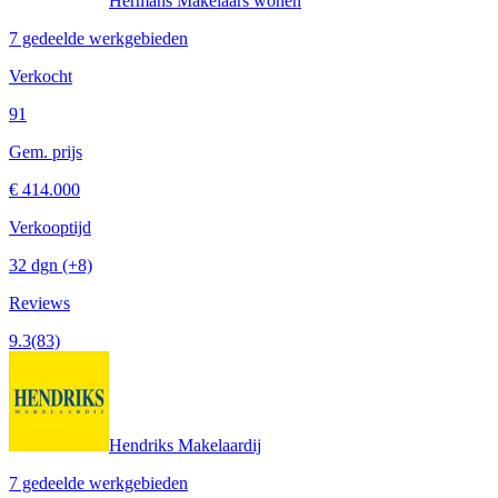
Hermans Makelaars wonen
7 gedeelde werkgebieden
Verkocht
91
Gem. prijs
€ 414.000
Verkooptijd
32 dgn
(+8)
Reviews
9.3
(83)
Hendriks Makelaardij
7 gedeelde werkgebieden