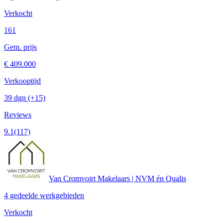
Verkocht
161
Gem. prijs
€ 409.000
Verkooptijd
39 dgn
(+15)
Reviews
9.1
(117)
Van Cromvoirt Makelaars | NVM én Qualis
4 gedeelde werkgebieden
Verkocht