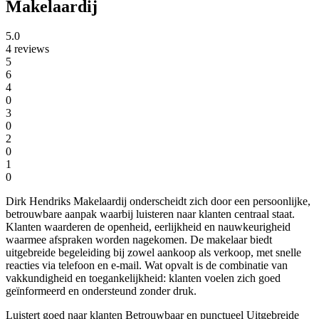
Makelaardij
5.0
4 reviews
5
6
4
0
3
0
2
0
1
0
Dirk Hendriks Makelaardij onderscheidt zich door een persoonlijke,
betrouwbare aanpak waarbij luisteren naar klanten centraal staat.
Klanten waarderen de openheid, eerlijkheid en nauwkeurigheid
waarmee afspraken worden nagekomen. De makelaar biedt
uitgebreide begeleiding bij zowel aankoop als verkoop, met snelle
reacties via telefoon en e-mail. Wat opvalt is de combinatie van
vakkundigheid en toegankelijkheid: klanten voelen zich goed
geïnformeerd en ondersteund zonder druk.
Luistert goed naar klanten
Betrouwbaar en punctueel
Uitgebreide