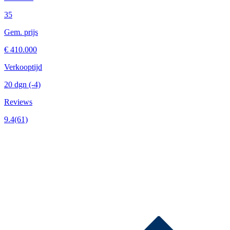
35
Gem. prijs
€ 410.000
Verkooptijd
20 dgn
(-4)
Reviews
9.4
(61)