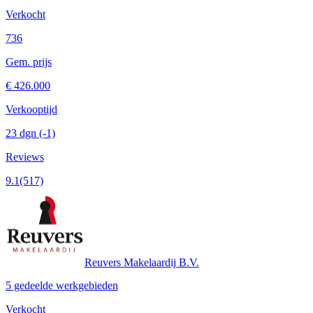
Verkocht
736
Gem. prijs
€ 426.000
Verkooptijd
23 dgn
(-1)
Reviews
9.1
(517)
Reuvers Makelaardij B.V.
5 gedeelde werkgebieden
Verkocht