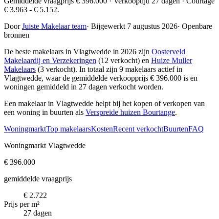
Gemiddelde vraagprijs € 396.000 · Verkooptijd 27 dagen · Courtage
€ 3.963 - € 5.152.
Door
Juiste Makelaar team
·
Bijgewerkt 7 augustus 2026
·
Openbare
bronnen
De beste makelaars in Vlagtwedde in 2026 zijn
Oosterveld
Makelaardij en Verzekeringen
(12 verkocht) en
Huize Muller
Makelaars
(3 verkocht)
. In totaal zijn 9 makelaars actief in
Vlagtwedde, waar de gemiddelde verkoopprijs € 396.000 is en
woningen gemiddeld in 27 dagen verkocht worden.
Een makelaar in Vlagtwedde helpt bij het kopen of verkopen van
een woning in buurten als
Verspreide huizen Bourtange
.
Woningmarkt
Top makelaars
Kosten
Recent verkocht
Buurten
FAQ
Woningmarkt Vlagtwedde
€ 396.000
gemiddelde vraagprijs
€ 2.722
Prijs per m²
27 dagen