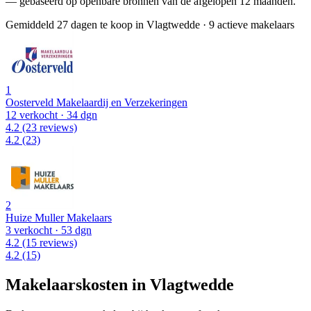
— gebaseerd op openbare bronnen van de afgelopen 12 maanden.
Gemiddeld 27 dagen te koop in Vlagtwedde
·
9 actieve makelaars
1
Oosterveld Makelaardij en Verzekeringen
12 verkocht
· 34 dgn
4.2
(23 reviews)
4.2
(23)
2
Huize Muller Makelaars
3 verkocht
· 53 dgn
4.2
(15 reviews)
4.2
(15)
Makelaarskosten in Vlagtwedde