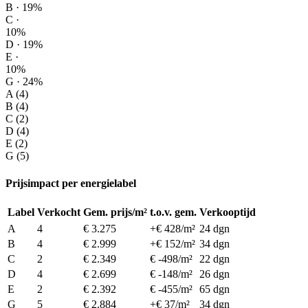
B · 19%
C ·
10%
D · 19%
E ·
10%
G · 24%
A (4)
B (4)
C (2)
D (4)
E (2)
G (5)
Prijsimpact per energielabel
Label
Verkocht
Gem. prijs/m²
t.o.v. gem.
Verkooptijd
A
4
€ 3.275
+€ 428/m²
24 dgn
B
4
€ 2.999
+€ 152/m²
34 dgn
C
2
€ 2.349
€ -498/m²
22 dgn
D
4
€ 2.699
€ -148/m²
26 dgn
E
2
€ 2.392
€ -455/m²
65 dgn
G
5
€ 2.884
+€ 37/m²
34 dgn