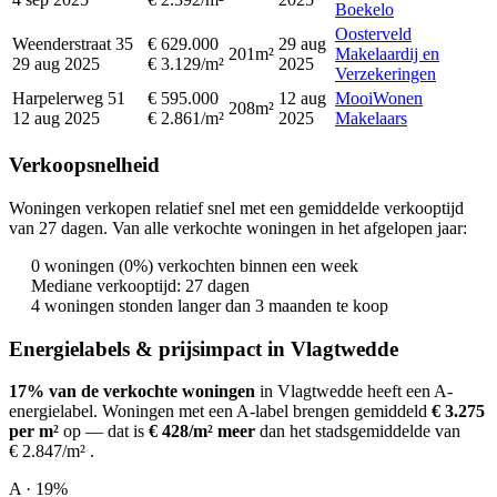
Boekelo
Oosterveld
Weenderstraat 35
€ 629.000
29 aug
201m²
Makelaardij en
29 aug 2025
€ 3.129/m²
2025
Verzekeringen
Harpelerweg 51
€ 595.000
12 aug
MooiWonen
208m²
12 aug 2025
€ 2.861/m²
2025
Makelaars
Verkoopsnelheid
Woningen verkopen relatief snel met een gemiddelde verkooptijd
van 27 dagen. Van alle verkochte woningen in het afgelopen jaar:
0 woningen (0%) verkochten binnen een week
Mediane verkooptijd: 27 dagen
4 woningen stonden langer dan 3 maanden te koop
Energielabels & prijsimpact in Vlagtwedde
17% van de verkochte woningen
in Vlagtwedde heeft een A-
energielabel.
Woningen met een A-label brengen gemiddeld
€ 3.275
per m²
op
— dat is
€ 428/m² meer
dan het stadsgemiddelde van
€ 2.847/m²
.
A · 19%