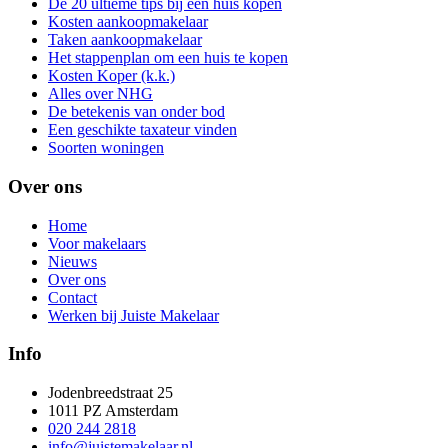
De 20 ultieme tips bij een huis kopen
Kosten aankoopmakelaar
Taken aankoopmakelaar
Het stappenplan om een huis te kopen
Kosten Koper (k.k.)
Alles over NHG
De betekenis van onder bod
Een geschikte taxateur vinden
Soorten woningen
Over ons
Home
Voor makelaars
Nieuws
Over ons
Contact
Werken bij Juiste Makelaar
Info
Jodenbreedstraat 25
1011 PZ Amsterdam
020 244 2818
info@juistemakelaar.nl