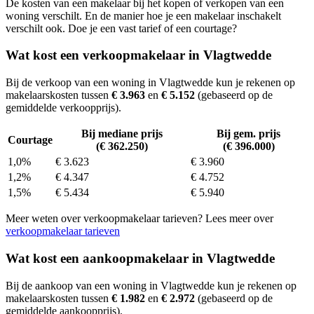
De kosten van een makelaar bij het kopen of verkopen van een
woning verschilt. En de manier hoe je een makelaar inschakelt
verschilt ook. Doe je een vast tarief of een courtage?
Wat kost een verkoopmakelaar in Vlagtwedde
Bij de verkoop van een woning in Vlagtwedde kun je rekenen op
makelaarskosten tussen
€ 3.963
en
€ 5.152
(gebaseerd op de
gemiddelde verkoopprijs).
Bij mediane prijs
Bij gem. prijs
Courtage
(€ 362.250)
(€ 396.000)
1,0%
€ 3.623
€ 3.960
1,2%
€ 4.347
€ 4.752
1,5%
€ 5.434
€ 5.940
Meer weten over verkoopmakelaar tarieven? Lees meer over
verkoopmakelaar tarieven
Wat kost een aankoopmakelaar in Vlagtwedde
Bij de aankoop van een woning in Vlagtwedde kun je rekenen op
makelaarskosten tussen
€ 1.982
en
€ 2.972
(gebaseerd op de
gemiddelde aankoopprijs).