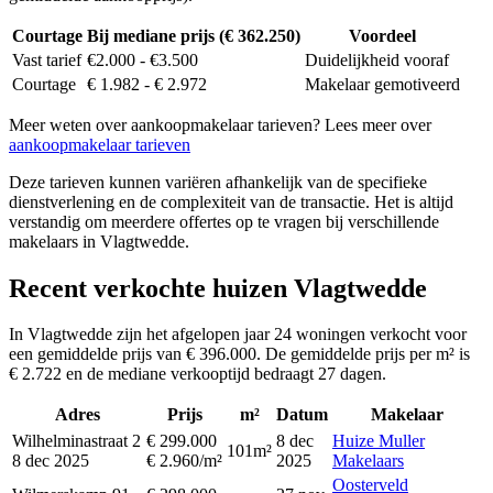
Courtage
Bij mediane prijs (€ 362.250)
Voordeel
Vast tarief
€2.000 - €3.500
Duidelijkheid vooraf
Courtage
€ 1.982 - € 2.972
Makelaar gemotiveerd
Meer weten over aankoopmakelaar tarieven? Lees meer over
aankoopmakelaar tarieven
Deze tarieven kunnen variëren afhankelijk van de specifieke
dienstverlening en de complexiteit van de transactie. Het is altijd
verstandig om meerdere offertes op te vragen bij verschillende
makelaars in Vlagtwedde.
Recent verkochte huizen Vlagtwedde
In Vlagtwedde zijn het afgelopen jaar 24 woningen verkocht voor
een gemiddelde prijs van € 396.000. De gemiddelde prijs per m² is
€ 2.722 en de mediane verkooptijd bedraagt 27 dagen.
Adres
Prijs
m²
Datum
Makelaar
Wilhelminastraat 2
€ 299.000
8 dec
Huize Muller
101m²
8 dec 2025
€ 2.960/m²
2025
Makelaars
Oosterveld