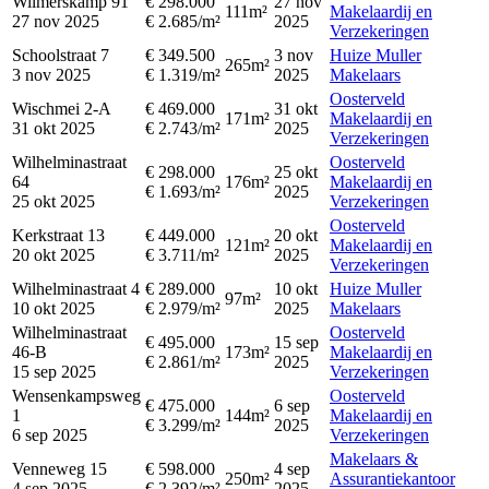
Wilmerskamp 91
€ 298.000
27 nov
111m²
Makelaardij en
27 nov 2025
€ 2.685/m²
2025
Verzekeringen
Schoolstraat 7
€ 349.500
3 nov
Huize Muller
265m²
3 nov 2025
€ 1.319/m²
2025
Makelaars
Oosterveld
Wischmei 2-A
€ 469.000
31 okt
171m²
Makelaardij en
31 okt 2025
€ 2.743/m²
2025
Verzekeringen
Wilhelminastraat
Oosterveld
€ 298.000
25 okt
64
176m²
Makelaardij en
€ 1.693/m²
2025
25 okt 2025
Verzekeringen
Oosterveld
Kerkstraat 13
€ 449.000
20 okt
121m²
Makelaardij en
20 okt 2025
€ 3.711/m²
2025
Verzekeringen
Wilhelminastraat 4
€ 289.000
10 okt
Huize Muller
97m²
10 okt 2025
€ 2.979/m²
2025
Makelaars
Wilhelminastraat
Oosterveld
€ 495.000
15 sep
46-B
173m²
Makelaardij en
€ 2.861/m²
2025
15 sep 2025
Verzekeringen
Wensenkampsweg
Oosterveld
€ 475.000
6 sep
1
144m²
Makelaardij en
€ 3.299/m²
2025
6 sep 2025
Verzekeringen
Makelaars &
Venneweg 15
€ 598.000
4 sep
250m²
Assurantiekantoor
4 sep 2025
€ 2.392/m²
2025