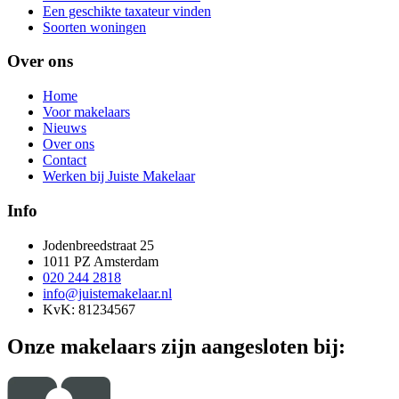
Een geschikte taxateur vinden
Soorten woningen
Over ons
Home
Voor makelaars
Nieuws
Over ons
Contact
Werken bij Juiste Makelaar
Info
Jodenbreedstraat 25
1011 PZ Amsterdam
020 244 2818
info@juistemakelaar.nl
KvK: 81234567
Onze makelaars zijn aangesloten bij: