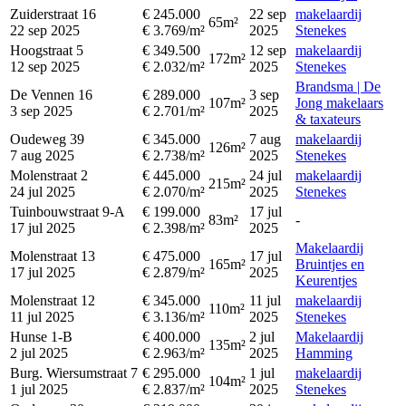
Zuiderstraat 16
€ 245.000
22 sep
makelaardij
65m²
22 sep 2025
€ 3.769/m²
2025
Stenekes
Hoogstraat 5
€ 349.500
12 sep
makelaardij
172m²
12 sep 2025
€ 2.032/m²
2025
Stenekes
Brandsma | De
De Vennen 16
€ 289.000
3 sep
107m²
Jong makelaars
3 sep 2025
€ 2.701/m²
2025
& taxateurs
Oudeweg 39
€ 345.000
7 aug
makelaardij
126m²
7 aug 2025
€ 2.738/m²
2025
Stenekes
Molenstraat 2
€ 445.000
24 jul
makelaardij
215m²
24 jul 2025
€ 2.070/m²
2025
Stenekes
Tuinbouwstraat 9-A
€ 199.000
17 jul
83m²
-
17 jul 2025
€ 2.398/m²
2025
Makelaardij
Molenstraat 13
€ 475.000
17 jul
165m²
Bruintjes en
17 jul 2025
€ 2.879/m²
2025
Keurentjes
Molenstraat 12
€ 345.000
11 jul
makelaardij
110m²
11 jul 2025
€ 3.136/m²
2025
Stenekes
Hunse 1-B
€ 400.000
2 jul
Makelaardij
135m²
2 jul 2025
€ 2.963/m²
2025
Hamming
Burg. Wiersumstraat 7
€ 295.000
1 jul
makelaardij
104m²
1 jul 2025
€ 2.837/m²
2025
Stenekes