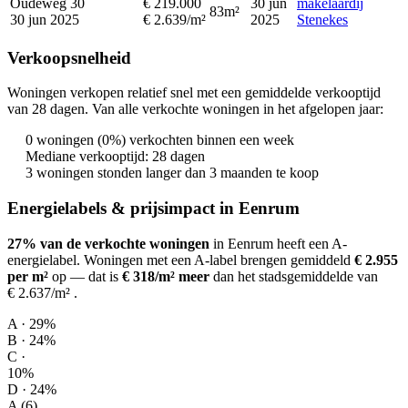
Oudeweg 30
€ 219.000
30 jun
makelaardij
83m²
30 jun 2025
€ 2.639/m²
2025
Stenekes
Verkoopsnelheid
Woningen verkopen relatief snel met een gemiddelde verkooptijd
van 28 dagen. Van alle verkochte woningen in het afgelopen jaar:
0 woningen (0%) verkochten binnen een week
Mediane verkooptijd: 28 dagen
3 woningen stonden langer dan 3 maanden te koop
Energielabels & prijsimpact in Eenrum
27% van de verkochte woningen
in Eenrum heeft een A-
energielabel.
Woningen met een A-label brengen gemiddeld
€ 2.955
per m²
op
— dat is
€ 318/m² meer
dan het stadsgemiddelde van
€ 2.637/m²
.
A · 29%
B · 24%
C ·
10%
D · 24%
A (6)