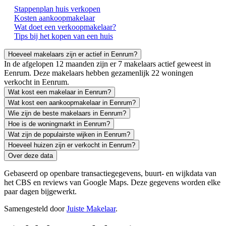
Stappenplan huis verkopen
Kosten aankoopmakelaar
Wat doet een verkoopmakelaar?
Tips bij het kopen van een huis
Hoeveel makelaars zijn er actief in Eenrum?
In de afgelopen 12 maanden zijn er 7 makelaars actief geweest in
Eenrum. Deze makelaars hebben gezamenlijk 22 woningen
verkocht in Eenrum.
Wat kost een makelaar in Eenrum?
Wat kost een aankoopmakelaar in Eenrum?
Wie zijn de beste makelaars in Eenrum?
Hoe is de woningmarkt in Eenrum?
Wat zijn de populairste wijken in Eenrum?
Hoeveel huizen zijn er verkocht in Eenrum?
Over deze data
Gebaseerd op openbare transactiegegevens, buurt- en wijkdata van
het CBS en reviews van Google Maps. Deze gegevens worden elke
paar dagen bijgewerkt.
Samengesteld door
Juiste Makelaar
.