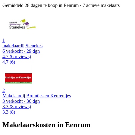
Gemiddeld 28 dagen te koop in Eenrum
·
7 actieve makelaars
1
makelaardij Stenekes
6 verkocht
· 29 dgn
4.7
(6 reviews)
4.7
(6)
2
Makelaardij Bruintjes en Keurentjes
3 verkocht
· 36 dgn
3.3
(8 reviews)
3.3
(8)
Makelaarskosten in Eenrum