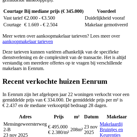
Courtage
Bij mediane prijs (€ 345.000)
Voordeel
Vast tarief
€2.000 - €3.500
Duidelijkheid vooraf
Courtage
€ 1.669 - € 2.504
Makelaar gemotiveerd
Meer weten over aankoopmakelaar tarieven? Lees meer over
aankoopmakelaar tarieven
Deze tarieven kunnen variëren afhankelijk van de specifieke
dienstverlening en de complexiteit van de transactie. Het is altijd
verstandig om meerdere offertes op te vragen bij verschillende
makelaars in Eenrum.
Recent verkochte huizen Eenrum
In Eenrum zijn het afgelopen jaar 22 woningen verkocht voor een
gemiddelde prijs van € 334.000. De gemiddelde prijs per m² is
€ 2.437 en de mediane verkooptijd bedraagt 28 dagen.
Adres
Prijs
m²
Datum
Makelaar
Mensingeweersterweg
Makelaardij
€ 495.000
23 nov
2-B
208m²
Bruintjes en
€ 2.380/m²
2025
23 nov 2025
Keurentjes