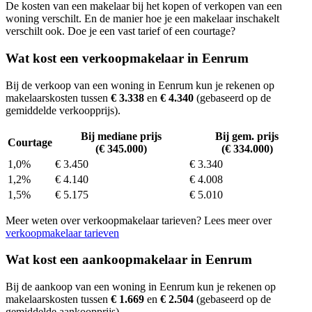
De kosten van een makelaar bij het kopen of verkopen van een
woning verschilt. En de manier hoe je een makelaar inschakelt
verschilt ook. Doe je een vast tarief of een courtage?
Wat kost een verkoopmakelaar in Eenrum
Bij de verkoop van een woning in Eenrum kun je rekenen op
makelaarskosten tussen
€ 3.338
en
€ 4.340
(gebaseerd op de
gemiddelde verkoopprijs).
Bij mediane prijs
Bij gem. prijs
Courtage
(€ 345.000)
(€ 334.000)
1,0%
€ 3.450
€ 3.340
1,2%
€ 4.140
€ 4.008
1,5%
€ 5.175
€ 5.010
Meer weten over verkoopmakelaar tarieven? Lees meer over
verkoopmakelaar tarieven
Wat kost een aankoopmakelaar in Eenrum
Bij de aankoop van een woning in Eenrum kun je rekenen op
makelaarskosten tussen
€ 1.669
en
€ 2.504
(gebaseerd op de
gemiddelde aankoopprijs).