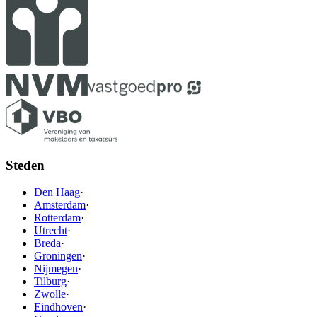
Steden
Den Haag
·
Amsterdam
·
Rotterdam
·
Utrecht
·
Breda
·
Groningen
·
Nijmegen
·
Tilburg
·
Zwolle
·
Eindhoven
·