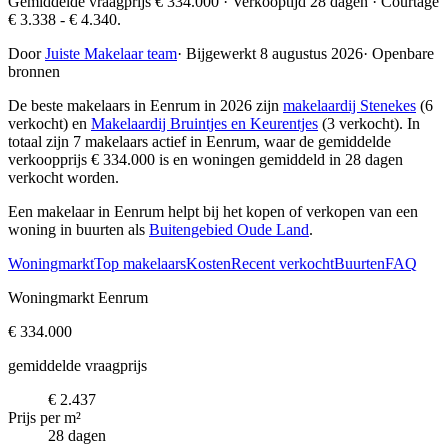
Gemiddelde vraagprijs € 334.000 · Verkooptijd 28 dagen · Courtage
€ 3.338 - € 4.340.
Door
Juiste Makelaar team
·
Bijgewerkt 8 augustus 2026
·
Openbare
bronnen
De beste makelaars in Eenrum in 2026 zijn
makelaardij Stenekes
(6
verkocht) en
Makelaardij Bruintjes en Keurentjes
(3 verkocht)
. In
totaal zijn 7 makelaars actief in Eenrum, waar de gemiddelde
verkoopprijs € 334.000 is en woningen gemiddeld in 28 dagen
verkocht worden.
Een makelaar in Eenrum helpt bij het kopen of verkopen van een
woning in buurten als
Buitengebied Oude Land
.
Woningmarkt
Top makelaars
Kosten
Recent verkocht
Buurten
FAQ
Woningmarkt Eenrum
€ 334.000
gemiddelde vraagprijs
€ 2.437
Prijs per m²
28 dagen