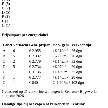
B (5)
C (2)
D (5)
E (1)
F (1)
G (1)
Prijsimpact per energielabel
Label
Verkocht
Gem. prijs/m²
t.o.v. gem.
Verkooptijd
A
6
€ 2.955
+€ 318/m²
26 dgn
B
5
€ 2.332
€ -305/m²
26 dgn
C
2
€ 2.779
+€ 142/m²
32 dgn
D
5
€ 2.734
+€ 97/m²
29 dgn
E
1
€ 3.136
+€ 499/m²
35 dgn
F
1
€ 2.777
+€ 140/m²
28 dgn
G
1
€ 840
€ -1.797/m²
102 dgn
Gebaseerd op 21 verkochte woningen in Eenrum · Bijgewerkt
augustus 2026
Handige tips bij het kopen of verkopen in Eenrum: