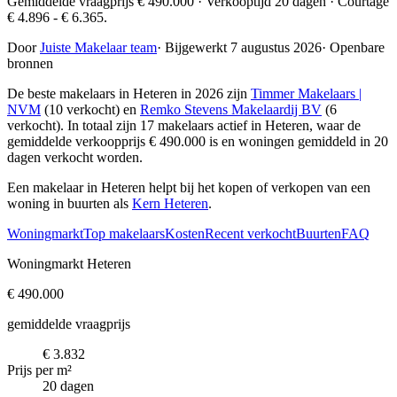
Gemiddelde vraagprijs € 490.000 · Verkooptijd 20 dagen · Courtage
€ 4.896 - € 6.365.
Door
Juiste Makelaar team
·
Bijgewerkt 7 augustus 2026
·
Openbare
bronnen
De beste makelaars in Heteren in 2026 zijn
Timmer Makelaars |
NVM
(10 verkocht) en
Remko Stevens Makelaardij BV
(6
verkocht)
. In totaal zijn 17 makelaars actief in Heteren, waar de
gemiddelde verkoopprijs € 490.000 is en woningen gemiddeld in 20
dagen verkocht worden.
Een makelaar in Heteren helpt bij het kopen of verkopen van een
woning in buurten als
Kern Heteren
.
Woningmarkt
Top makelaars
Kosten
Recent verkocht
Buurten
FAQ
Woningmarkt Heteren
€ 490.000
gemiddelde vraagprijs
€ 3.832
Prijs per m²
20 dagen