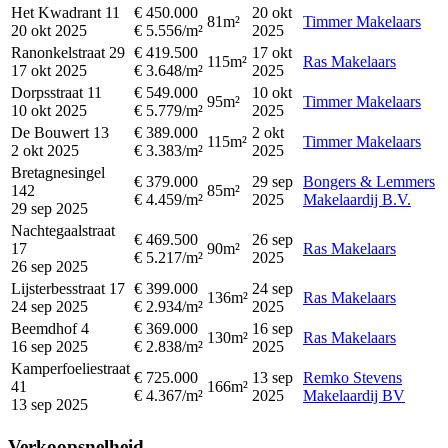
Het Kwadrant 11
€ 450.000
20 okt
81m²
Timmer Makelaars
20 okt 2025
€ 5.556/m²
2025
Ranonkelstraat 29
€ 419.500
17 okt
115m²
Ras Makelaars
17 okt 2025
€ 3.648/m²
2025
Dorpsstraat 11
€ 549.000
10 okt
95m²
Timmer Makelaars
10 okt 2025
€ 5.779/m²
2025
De Bouwert 13
€ 389.000
2 okt
115m²
Timmer Makelaars
2 okt 2025
€ 3.383/m²
2025
Bretagnesingel
€ 379.000
29 sep
Bongers & Lemmers
142
85m²
€ 4.459/m²
2025
Makelaardij B.V.
29 sep 2025
Nachtegaalstraat
€ 469.500
26 sep
17
90m²
Ras Makelaars
€ 5.217/m²
2025
26 sep 2025
Lijsterbesstraat 17
€ 399.000
24 sep
136m²
Ras Makelaars
24 sep 2025
€ 2.934/m²
2025
Beemdhof 4
€ 369.000
16 sep
130m²
Ras Makelaars
16 sep 2025
€ 2.838/m²
2025
Kamperfoeliestraat
€ 725.000
13 sep
Remko Stevens
41
166m²
€ 4.367/m²
2025
Makelaardij BV
13 sep 2025
Verkoopsnelheid