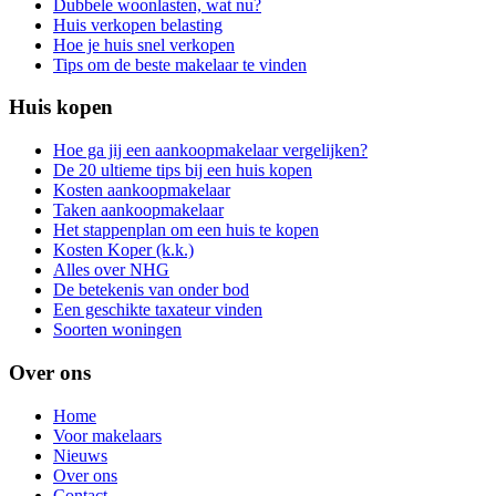
Dubbele woonlasten, wat nu?
Huis verkopen belasting
Hoe je huis snel verkopen
Tips om de beste makelaar te vinden
Huis kopen
Hoe ga jij een aankoopmakelaar vergelijken?
De 20 ultieme tips bij een huis kopen
Kosten aankoopmakelaar
Taken aankoopmakelaar
Het stappenplan om een huis te kopen
Kosten Koper (k.k.)
Alles over NHG
De betekenis van onder bod
Een geschikte taxateur vinden
Soorten woningen
Over ons
Home
Voor makelaars
Nieuws
Over ons
Contact