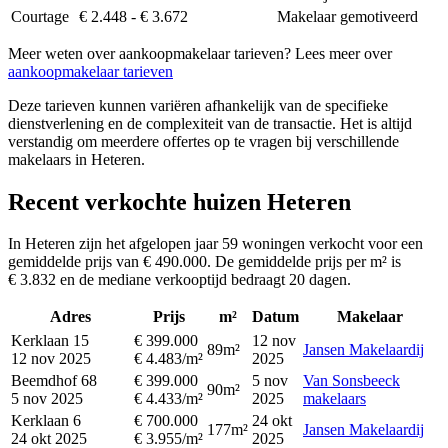
Courtage
€ 2.448 - € 3.672
Makelaar gemotiveerd
Meer weten over aankoopmakelaar tarieven? Lees meer over
aankoopmakelaar tarieven
Deze tarieven kunnen variëren afhankelijk van de specifieke
dienstverlening en de complexiteit van de transactie. Het is altijd
verstandig om meerdere offertes op te vragen bij verschillende
makelaars in Heteren.
Recent verkochte huizen Heteren
In Heteren zijn het afgelopen jaar 59 woningen verkocht voor een
gemiddelde prijs van € 490.000. De gemiddelde prijs per m² is
€ 3.832 en de mediane verkooptijd bedraagt 20 dagen.
Adres
Prijs
m²
Datum
Makelaar
Kerklaan 15
€ 399.000
12 nov
89m²
Jansen Makelaardij
12 nov 2025
€ 4.483/m²
2025
Beemdhof 68
€ 399.000
5 nov
Van Sonsbeeck
90m²
5 nov 2025
€ 4.433/m²
2025
makelaars
Kerklaan 6
€ 700.000
24 okt
177m²
Jansen Makelaardij
24 okt 2025
€ 3.955/m²
2025