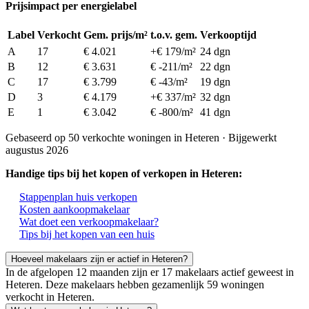
Prijsimpact per energielabel
Label
Verkocht
Gem. prijs/m²
t.o.v. gem.
Verkooptijd
A
17
€ 4.021
+€ 179/m²
24 dgn
B
12
€ 3.631
€ -211/m²
22 dgn
C
17
€ 3.799
€ -43/m²
19 dgn
D
3
€ 4.179
+€ 337/m²
32 dgn
E
1
€ 3.042
€ -800/m²
41 dgn
Gebaseerd op 50 verkochte woningen in Heteren · Bijgewerkt
augustus 2026
Handige tips bij het kopen of verkopen in Heteren:
Stappenplan huis verkopen
Kosten aankoopmakelaar
Wat doet een verkoopmakelaar?
Tips bij het kopen van een huis
Hoeveel makelaars zijn er actief in Heteren?
In de afgelopen 12 maanden zijn er 17 makelaars actief geweest in
Heteren. Deze makelaars hebben gezamenlijk 59 woningen
verkocht in Heteren.