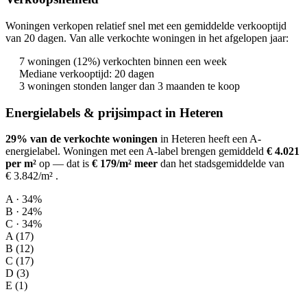
Woningen verkopen relatief snel met een gemiddelde verkooptijd
van 20 dagen. Van alle verkochte woningen in het afgelopen jaar:
7 woningen (12%) verkochten binnen een week
Mediane verkooptijd: 20 dagen
3 woningen stonden langer dan 3 maanden te koop
Energielabels & prijsimpact in Heteren
29% van de verkochte woningen
in Heteren heeft een A-
energielabel.
Woningen met een A-label brengen gemiddeld
€ 4.021
per m²
op
— dat is
€ 179/m² meer
dan het stadsgemiddelde van
€ 3.842/m²
.
A · 34%
B · 24%
C · 34%
A (17)
B (12)
C (17)
D (3)
E (1)