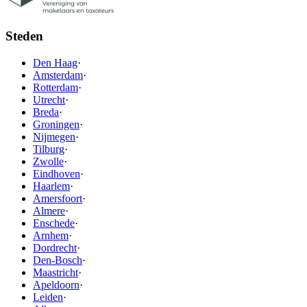
Steden
Den Haag
·
Amsterdam
·
Rotterdam
·
Utrecht
·
Breda
·
Groningen
·
Nijmegen
·
Tilburg
·
Zwolle
·
Eindhoven
·
Haarlem
·
Amersfoort
·
Almere
·
Enschede
·
Arnhem
·
Dordrecht
·
Den-Bosch
·
Maastricht
·
Apeldoorn
·
Leiden
·