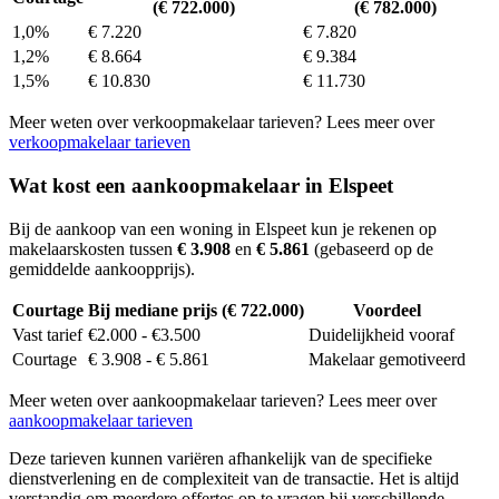
(€ 722.000)
(€ 782.000)
1,0%
€ 7.220
€ 7.820
1,2%
€ 8.664
€ 9.384
1,5%
€ 10.830
€ 11.730
Meer weten over verkoopmakelaar tarieven? Lees meer over
verkoopmakelaar tarieven
Wat kost een aankoopmakelaar in Elspeet
Bij de aankoop van een woning in Elspeet kun je rekenen op
makelaarskosten tussen
€ 3.908
en
€ 5.861
(gebaseerd op de
gemiddelde aankoopprijs).
Courtage
Bij mediane prijs (€ 722.000)
Voordeel
Vast tarief
€2.000 - €3.500
Duidelijkheid vooraf
Courtage
€ 3.908 - € 5.861
Makelaar gemotiveerd
Meer weten over aankoopmakelaar tarieven? Lees meer over
aankoopmakelaar tarieven
Deze tarieven kunnen variëren afhankelijk van de specifieke
dienstverlening en de complexiteit van de transactie. Het is altijd
verstandig om meerdere offertes op te vragen bij verschillende