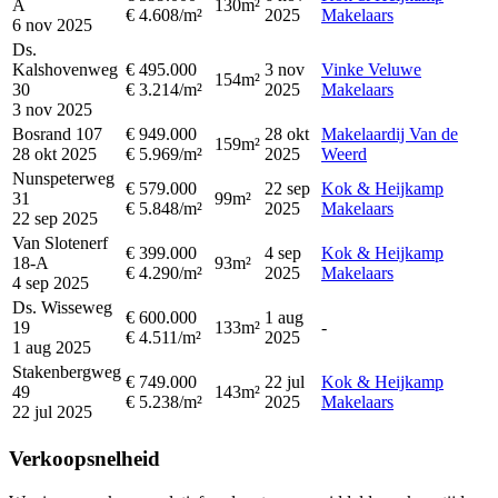
A
130m²
€ 4.608/m²
2025
Makelaars
6 nov 2025
Ds.
Kalshovenweg
€ 495.000
3 nov
Vinke Veluwe
154m²
30
€ 3.214/m²
2025
Makelaars
3 nov 2025
Bosrand 107
€ 949.000
28 okt
Makelaardij Van de
159m²
28 okt 2025
€ 5.969/m²
2025
Weerd
Nunspeterweg
€ 579.000
22 sep
Kok & Heijkamp
31
99m²
€ 5.848/m²
2025
Makelaars
22 sep 2025
Van Slotenerf
€ 399.000
4 sep
Kok & Heijkamp
18-A
93m²
€ 4.290/m²
2025
Makelaars
4 sep 2025
Ds. Wisseweg
€ 600.000
1 aug
19
133m²
-
€ 4.511/m²
2025
1 aug 2025
Stakenbergweg
€ 749.000
22 jul
Kok & Heijkamp
49
143m²
€ 5.238/m²
2025
Makelaars
22 jul 2025
Verkoopsnelheid