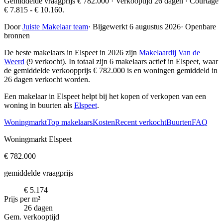
Gemiddelde vraagprijs € 782.000 · Verkooptijd 26 dagen · Courtage
€ 7.815 - € 10.160.
Door
Juiste Makelaar team
·
Bijgewerkt 6 augustus 2026
·
Openbare
bronnen
De beste makelaars in Elspeet in 2026 zijn
Makelaardij Van de
Weerd
(9 verkocht)
. In totaal zijn 6 makelaars actief in Elspeet, waar
de gemiddelde verkoopprijs € 782.000 is en woningen gemiddeld in
26 dagen verkocht worden.
Een makelaar in Elspeet helpt bij het kopen of verkopen van een
woning in buurten als
Elspeet
.
Woningmarkt
Top makelaars
Kosten
Recent verkocht
Buurten
FAQ
Woningmarkt Elspeet
€ 782.000
gemiddelde vraagprijs
€ 5.174
Prijs per m²
26 dagen
Gem. verkooptijd