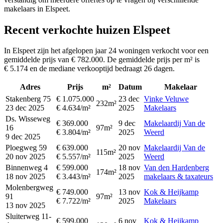
makelaars in Elspeet.
Recent verkochte huizen Elspeet
In Elspeet zijn het afgelopen jaar 24 woningen verkocht voor een
gemiddelde prijs van € 782.000. De gemiddelde prijs per m² is
€ 5.174 en de mediane verkooptijd bedraagt 26 dagen.
Adres
Prijs
m²
Datum
Makelaar
Stakenberg 75
€ 1.075.000
23 dec
Vinke Veluwe
232m²
23 dec 2025
€ 4.634/m²
2025
Makelaars
Ds. Wisseweg
€ 369.000
9 dec
Makelaardij Van de
16
97m²
€ 3.804/m²
2025
Weerd
9 dec 2025
Ploegweg 59
€ 639.000
20 nov
Makelaardij Van de
115m²
20 nov 2025
€ 5.557/m²
2025
Weerd
Binnenweg 4
€ 599.000
18 nov
Van den Hardenberg
174m²
18 nov 2025
€ 3.443/m²
2025
makelaars & taxateurs
Molenbergweg
€ 749.000
13 nov
Kok & Heijkamp
91
97m²
€ 7.722/m²
2025
Makelaars
13 nov 2025
Sluiterweg 11-
€ 599.000
6 nov
Kok & Heijkamp