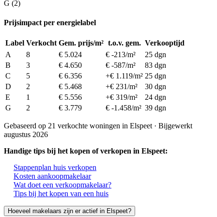
G (2)
Prijsimpact per energielabel
Label
Verkocht
Gem. prijs/m²
t.o.v. gem.
Verkooptijd
A
8
€ 5.024
€ -213/m²
25 dgn
B
3
€ 4.650
€ -587/m²
83 dgn
C
5
€ 6.356
+€ 1.119/m²
25 dgn
D
2
€ 5.468
+€ 231/m²
30 dgn
E
1
€ 5.556
+€ 319/m²
24 dgn
G
2
€ 3.779
€ -1.458/m²
39 dgn
Gebaseerd op 21 verkochte woningen in Elspeet · Bijgewerkt
augustus 2026
Handige tips bij het kopen of verkopen in Elspeet:
Stappenplan huis verkopen
Kosten aankoopmakelaar
Wat doet een verkoopmakelaar?
Tips bij het kopen van een huis
Hoeveel makelaars zijn er actief in Elspeet?