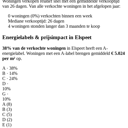
Woningen verkopen relatief snel met een gemiddelde verkooptijd
van 26 dagen. Van alle verkochte woningen in het afgelopen jaar:
0 woningen (0%) verkochten binnen een week
Mediane verkooptijd: 26 dagen
4 woningen stonden langer dan 3 maanden te koop
Energielabels & prijsimpact in Elspeet
38% van de verkochte woningen
in Elspeet heeft een A-
energielabel.
Woningen met een A-label brengen gemiddeld
€ 5.024
per m²
op
.
A · 38%
B · 14%
C · 24%
D ·
10%
G ·
10%
A (8)
B (3)
C (5)
D (2)
E (1)