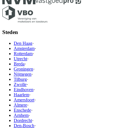
Steden
Den Haag
·
Amsterdam
·
Rotterdam
·
Utrecht
·
Breda
·
Groningen
·
Nijmegen
·
Tilburg
·
Zwolle
·
Eindhoven
·
Haarlem
·
Amersfoort
·
Almere
·
Enschede
·
Arnhem
·
Dordrecht
·
Den-Bosch
·