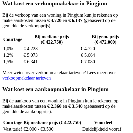
Wat kost een verkoopmakelaar in Pingjum
Bij de verkoop van een woning in Pingjum kun je rekenen op
makelaarskosten tussen
€ 4.720
en
€ 6.137
(gebaseerd op de
gemiddelde verkoopprijs).
Bij mediane prijs
Bij gem. prijs
Courtage
(€ 422.750)
(€ 472.000)
1,0%
€ 4.228
€ 4.720
1,2%
€ 5.073
€ 5.664
1,5%
€ 6.341
€ 7.080
Meer weten over verkoopmakelaar tarieven? Lees meer over
verkoopmakelaar tarieven
Wat kost een aankoopmakelaar in Pingjum
Bij de aankoop van een woning in Pingjum kun je rekenen op
makelaarskosten tussen
€ 2.360
en
€ 3.540
(gebaseerd op de
gemiddelde aankoopprijs).
Courtage
Bij mediane prijs (€ 422.750)
Voordeel
Vast tarief
€2.000 - €3.500
Duidelijkheid vooraf