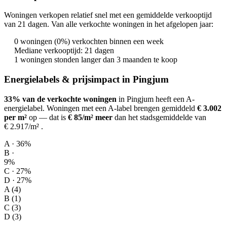
Woningen verkopen relatief snel met een gemiddelde verkooptijd
van 21 dagen. Van alle verkochte woningen in het afgelopen jaar:
0 woningen (0%) verkochten binnen een week
Mediane verkooptijd: 21 dagen
1 woningen stonden langer dan 3 maanden te koop
Energielabels & prijsimpact in Pingjum
33% van de verkochte woningen
in Pingjum heeft een A-
energielabel.
Woningen met een A-label brengen gemiddeld
€ 3.002
per m²
op
— dat is
€ 85/m² meer
dan het stadsgemiddelde van
€ 2.917/m²
.
A · 36%
B ·
9%
C · 27%
D · 27%
A (4)
B (1)
C (3)
D (3)