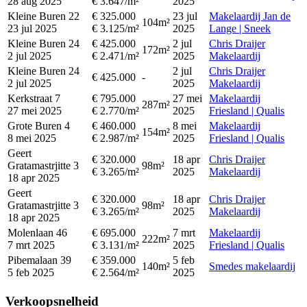
28 aug 2025
€ 3.647/m²
2025
Kleine Buren 22
€ 325.000
23 jul
Makelaardij Jan de
104m²
23 jul 2025
€ 3.125/m²
2025
Lange | Sneek
Kleine Buren 24
€ 425.000
2 jul
Chris Draijer
172m²
2 jul 2025
€ 2.471/m²
2025
Makelaardij
Kleine Buren 24
2 jul
Chris Draijer
€ 425.000
-
2 jul 2025
2025
Makelaardij
Kerkstraat 7
€ 795.000
27 mei
Makelaardij
287m²
27 mei 2025
€ 2.770/m²
2025
Friesland | Qualis
Grote Buren 4
€ 460.000
8 mei
Makelaardij
154m²
8 mei 2025
€ 2.987/m²
2025
Friesland | Qualis
Geert
€ 320.000
18 apr
Chris Draijer
Gratamastrjitte 3
98m²
€ 3.265/m²
2025
Makelaardij
18 apr 2025
Geert
€ 320.000
18 apr
Chris Draijer
Gratamastrjitte 3
98m²
€ 3.265/m²
2025
Makelaardij
18 apr 2025
Molenlaan 46
€ 695.000
7 mrt
Makelaardij
222m²
7 mrt 2025
€ 3.131/m²
2025
Friesland | Qualis
Pibemalaan 39
€ 359.000
5 feb
140m²
Smedes makelaardij
5 feb 2025
€ 2.564/m²
2025
Verkoopsnelheid