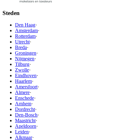
Steden
Den Haag
·
Amsterdam
·
Rotterdam
·
Utrecht
·
Breda
·
Groningen
·
Nijmegen
·
Tilburg
·
Zwolle
·
Eindhoven
·
Haarlem
·
Amersfoort
·
Almere
·
Enschede
·
Arnhem
·
Dordrecht
·
Den-Bosch
·
Maastricht
·
Apeldoorn
·
Leiden
·
Alkmaar
·