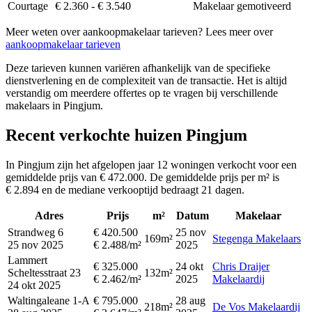
Courtage
€ 2.360 - € 3.540
Makelaar gemotiveerd
Meer weten over aankoopmakelaar tarieven? Lees meer over
aankoopmakelaar tarieven
Deze tarieven kunnen variëren afhankelijk van de specifieke
dienstverlening en de complexiteit van de transactie. Het is altijd
verstandig om meerdere offertes op te vragen bij verschillende
makelaars in Pingjum.
Recent verkochte huizen Pingjum
In Pingjum zijn het afgelopen jaar 12 woningen verkocht voor een
gemiddelde prijs van € 472.000. De gemiddelde prijs per m² is
€ 2.894 en de mediane verkooptijd bedraagt 21 dagen.
Adres
Prijs
m²
Datum
Makelaar
Strandweg 6
€ 420.500
25 nov
169m²
Stegenga Makelaars
25 nov 2025
€ 2.488/m²
2025
Lammert
€ 325.000
24 okt
Chris Draijer
Scheltesstraat 23
132m²
€ 2.462/m²
2025
Makelaardij
24 okt 2025
Waltingaleane 1-A
€ 795.000
28 aug
218m²
De Vos Makelaardij