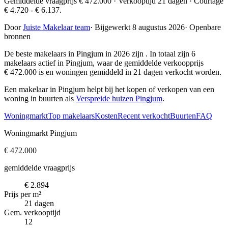
Gemiddelde vraagprijs € 472.000 · Verkooptijd 21 dagen · Courtage
€ 4.720 - € 6.137.
Door
Juiste Makelaar team
·
Bijgewerkt 8 augustus 2026
·
Openbare
bronnen
De beste makelaars in Pingjum in 2026 zijn
. In totaal zijn 6
makelaars actief in Pingjum, waar de gemiddelde verkoopprijs
€ 472.000 is en woningen gemiddeld in 21 dagen verkocht worden.
Een makelaar in Pingjum helpt bij het kopen of verkopen van een
woning in buurten als
Verspreide huizen Pingjum
.
Woningmarkt
Top makelaars
Kosten
Recent verkocht
Buurten
FAQ
Woningmarkt Pingjum
€ 472.000
gemiddelde vraagprijs
€ 2.894
Prijs per m²
21 dagen
Gem. verkooptijd
12