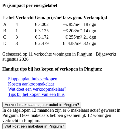
Prijsimpact per energielabel
Label
Verkocht
Gem. prijs/m²
t.o.v. gem.
Verkooptijd
A
4
€ 3.002
+€ 85/m²
18 dgn
B
1
€ 3.125
+€ 208/m²
14 dgn
C
3
€ 3.172
+€ 255/m²
21 dgn
D
3
€ 2.479
€ -438/m²
32 dgn
Gebaseerd op 11 verkochte woningen in Pingjum · Bijgewerkt
augustus 2026
Handige tips bij het kopen of verkopen in Pingjum:
Stappenplan huis verkopen
Kosten aankoopmakelaar
Wat doet een verkoopmakelaar?
Tips bij het kopen van een huis
Hoeveel makelaars zijn er actief in Pingjum?
In de afgelopen 12 maanden zijn er 6 makelaars actief geweest in
Pingjum. Deze makelaars hebben gezamenlijk 12 woningen
verkocht in Pingjum.
Wat kost een makelaar in Pingjum?