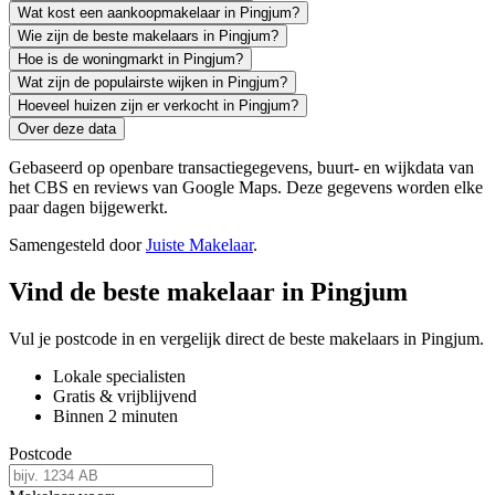
Wat kost een aankoopmakelaar in Pingjum?
Wie zijn de beste makelaars in Pingjum?
Hoe is de woningmarkt in Pingjum?
Wat zijn de populairste wijken in Pingjum?
Hoeveel huizen zijn er verkocht in Pingjum?
Over deze data
Gebaseerd op openbare transactiegegevens, buurt- en wijkdata van
het CBS en reviews van Google Maps. Deze gegevens worden elke
paar dagen bijgewerkt.
Samengesteld door
Juiste Makelaar
.
Vind de beste makelaar in Pingjum
Vul je postcode in en vergelijk direct de beste makelaars in Pingjum.
Lokale specialisten
Gratis & vrijblijvend
Binnen 2 minuten
Postcode