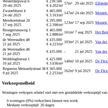
Westerdiepswal 6
€ 239.500
57m²
29 okt 2025
Elfstede
29 okt 2025
€ 4.202/m²
Zwanebloem 4
€ 465.000
147m²
24 okt 2025
Moniek 
24 okt 2025
€ 3.163/m²
Meerkoetstraat 20
€ 295.000
123m²
17 sep 2025
Moniek 
17 sep 2025
€ 2.398/m²
Brongersmaweg 1
€ 465.000
161m²
7 aug 2025
Het Bet
7 aug 2025
€ 2.888/m²
de Weerstallen 48
€ 435.000
103m²
21 jul 2025
Van der
21 jul 2025
€ 4.223/m²
de Weerstallen 48
€ 435.000
-
21 jul 2025
Van der
21 jul 2025
Woldringhstraat 1
€ 425.000
140m²
10 jul 2025
De Flex
10 jul 2025
€ 3.036/m²
Regnerus Meinardystraat 38
€ 365.000
162m²
9 jul 2025
De Flex
9 jul 2025
€ 2.253/m²
Verkoopsnelheid
Woningen verkopen relatief snel met een gemiddelde verkooptijd van 
0 woningen (0%) verkochten binnen een week
Mediane verkooptijd: 20 dagen