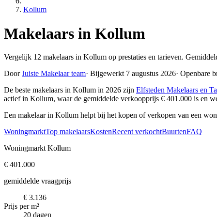
Kollum
Makelaars in Kollum
Vergelijk 12 makelaars in Kollum op prestaties en tarieven. Gemiddel
Door
Juiste Makelaar team
·
Bijgewerkt 7 augustus 2026
·
Openbare b
De beste makelaars in Kollum in 2026 zijn
Elfsteden Makelaars en Ta
actief in Kollum, waar de gemiddelde verkoopprijs € 401.000 is en 
Een makelaar in Kollum helpt bij het kopen of verkopen van een won
Woningmarkt
Top makelaars
Kosten
Recent verkocht
Buurten
FAQ
Woningmarkt Kollum
€ 401.000
gemiddelde vraagprijs
€ 3.136
Prijs per m²
20 dagen