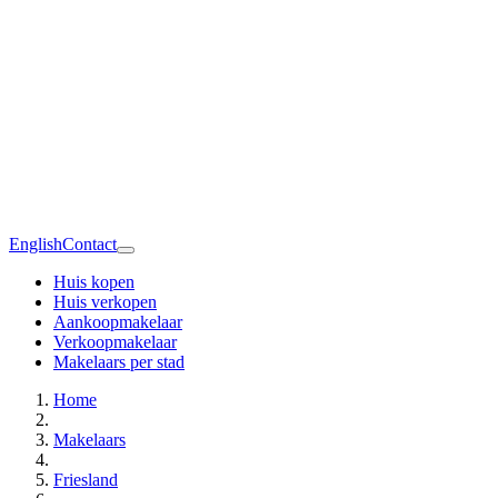
English
Contact
Huis kopen
Huis verkopen
Aankoopmakelaar
Verkoopmakelaar
Makelaars per stad
Home
Makelaars
Friesland