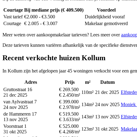
Courtage
Bij mediane prijs (€ 409.500)
Voordeel
Vast tarief
€2.000 - €3.500
Duidelijkheid vooraf
Courtage
€ 2.005 - € 3.007
Makelaar gemotiveerd
Meer weten over aankoopmakelaar tarieven? Lees meer over
aankoop
Deze tarieven kunnen variëren afhankelijk van de specifieke dienstverl
Recent verkochte huizen Kollum
In Kollum zijn het afgelopen jaar 45 woningen verkocht voor een gem
Adres
Prijs
m²
Datum
Gruttostraat 16
€ 269.500
110m²
21 dec 2025
Elfstede
21 dec 2025
€ 2.450/m²
van Aylvastraat 7
€ 399.000
134m²
24 nov 2025
Moniek 
24 nov 2025
€ 2.978/m²
de Hammeren 17
€ 519.500
143m²
13 nov 2025
Elfstede
13 nov 2025
€ 3.633/m²
Voorstraat 1
€ 525.000
123m²
31 okt 2025
Makelaar
31 okt 2025
€ 4.268/m²