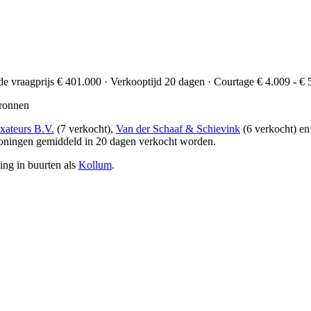
de vraagprijs € 401.000 · Verkooptijd 20 dagen · Courtage € 4.009 - € 
ronnen
xateurs B.V.
(7 verkocht),
Van der Schaaf & Schievink
(6 verkocht) e
woningen gemiddeld in 20 dagen verkocht worden.
ing in buurten als
Kollum
.