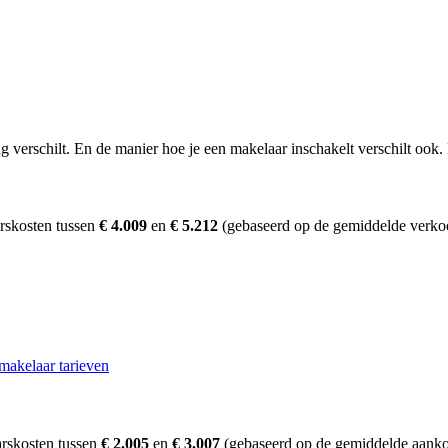
erschilt. En de manier hoe je een makelaar inschakelt verschilt ook. D
rskosten tussen
€ 4.009
en
€ 5.212
(gebaseerd op de gemiddelde verkoo
makelaar tarieven
rskosten tussen
€ 2.005
en
€ 3.007
(gebaseerd op de gemiddelde aanko