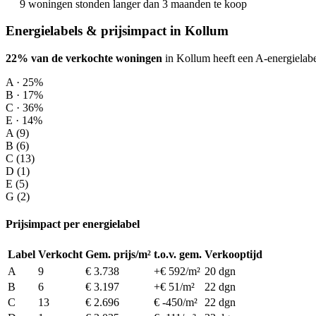
9 woningen stonden langer dan 3 maanden te koop
Energielabels & prijsimpact in Kollum
22% van de verkochte woningen
in Kollum heeft een A-energielabe
A · 25%
B · 17%
C · 36%
E · 14%
A (9)
B (6)
C (13)
D (1)
E (5)
G (2)
Prijsimpact per energielabel
Label
Verkocht
Gem. prijs/m²
t.o.v. gem.
Verkooptijd
A
9
€ 3.738
+€ 592/m²
20 dgn
B
6
€ 3.197
+€ 51/m²
22 dgn
C
13
€ 2.696
€ -450/m²
22 dgn