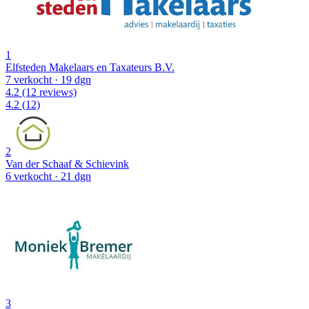
1
Elfsteden Makelaars en Taxateurs B.V.
7 verkocht
· 19 dgn
4.2
(12 reviews)
4.2
(12)
2
Van der Schaaf & Schievink
6 verkocht
· 21 dgn
3