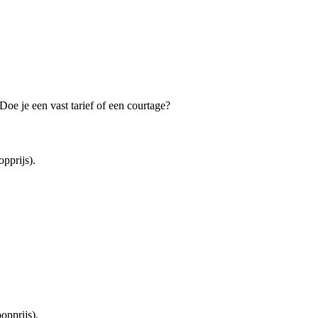
oe je een vast tarief of een courtage?
pprijs).
opprijs).