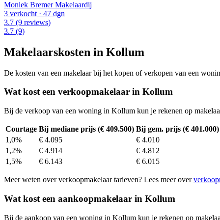
Moniek Bremer Makelaardij
3 verkocht
· 47 dgn
3.7
(9 reviews)
3.7
(9)
Makelaarskosten in Kollum
De kosten van een makelaar bij het kopen of verkopen van een woning v
Wat kost een verkoopmakelaar in Kollum
Bij de verkoop van een woning in Kollum kun je rekenen op makelaa
Courtage
Bij mediane prijs (€ 409.500)
Bij gem. prijs (€ 401.000)
1,0%
€ 4.095
€ 4.010
1,2%
€ 4.914
€ 4.812
1,5%
€ 6.143
€ 6.015
Meer weten over verkoopmakelaar tarieven? Lees meer over
verkoop
Wat kost een aankoopmakelaar in Kollum
Bij de aankoop van een woning in Kollum kun je rekenen op makelaa