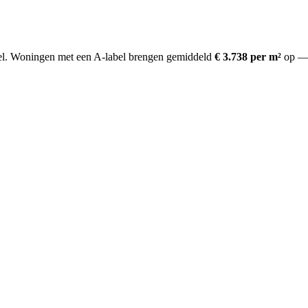
l.
Woningen met een A-label brengen gemiddeld
€ 3.738 per m²
op
— 