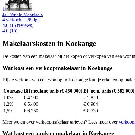
1
Jan Weide Makelaars
4 verkocht
· 28 dgn
4.0
(15 reviews)
4.0
(15)
Makelaarskosten in Koekange
De kosten van een makelaar bij het kopen of verkopen van een woning v
Wat kost een verkoopmakelaar in Koekange
Bij de verkoop van een woning in Koekange kun je rekenen op make
Courtage
Bij mediane prijs (€ 450.000)
Bij gem. prijs (€ 582.000)
1,0%
€ 4.500
€ 5.820
1,2%
€ 5.400
€ 6.984
1,5%
€ 6.750
€ 8.730
Meer weten over verkoopmakelaar tarieven? Lees meer over
verkoop
Wat kost een aankoopmakelaar in Koekange