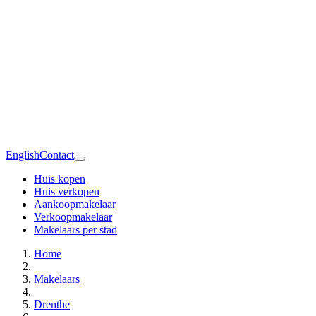
English
Contact
Huis kopen
Huis verkopen
Aankoopmakelaar
Verkoopmakelaar
Makelaars per stad
Home
Makelaars
Drenthe