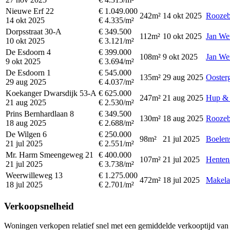
Nieuwe Erf 22
€ 1.049.000
242m²
14 okt 2025
Roozeb
14 okt 2025
€ 4.335/m²
Dorpsstraat 30-A
€ 349.500
112m²
10 okt 2025
Jan We
10 okt 2025
€ 3.121/m²
De Esdoorn 4
€ 399.000
108m²
9 okt 2025
Jan We
9 okt 2025
€ 3.694/m²
De Esdoorn 1
€ 545.000
135m²
29 aug 2025
Ooster
29 aug 2025
€ 4.037/m²
Koekanger Dwarsdijk 53-A
€ 625.000
247m²
21 aug 2025
Hup & 
21 aug 2025
€ 2.530/m²
Prins Bernhardlaan 8
€ 349.500
130m²
18 aug 2025
Roozeb
18 aug 2025
€ 2.688/m²
De Wilgen 6
€ 250.000
98m²
21 jul 2025
Boelens
21 jul 2025
€ 2.551/m²
Mr. Harm Smeengeweg 21
€ 400.000
107m²
21 jul 2025
Henten
21 jul 2025
€ 3.738/m²
Weerwilleweg 13
€ 1.275.000
472m²
18 jul 2025
Makela
18 jul 2025
€ 2.701/m²
Verkoopsnelheid
Woningen verkopen relatief snel met een gemiddelde verkooptijd van 