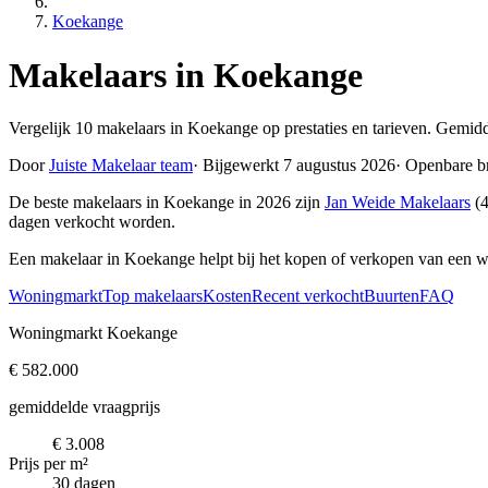
Koekange
Makelaars in Koekange
Vergelijk 10 makelaars in Koekange op prestaties en tarieven. Gemidd
Door
Juiste Makelaar team
·
Bijgewerkt 7 augustus 2026
·
Openbare b
De beste makelaars in Koekange in 2026 zijn
Jan Weide Makelaars
(4
dagen verkocht worden.
Een makelaar in Koekange helpt bij het kopen of verkopen van een w
Woningmarkt
Top makelaars
Kosten
Recent verkocht
Buurten
FAQ
Woningmarkt Koekange
€ 582.000
gemiddelde vraagprijs
€ 3.008
Prijs per m²
30 dagen