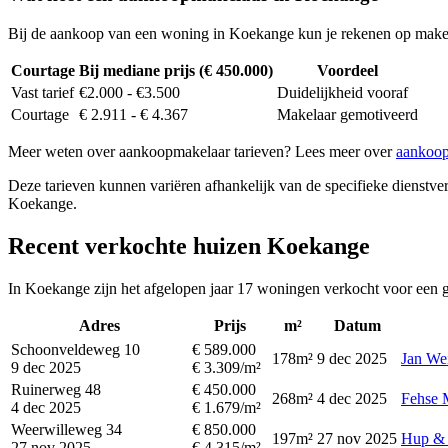
Bij de aankoop van een woning in Koekange kun je rekenen op make
Courtage
Bij mediane prijs (€ 450.000)
Voordeel
Vast tarief
€2.000 - €3.500
Duidelijkheid vooraf
Courtage
€ 2.911 - € 4.367
Makelaar gemotiveerd
Meer weten over aankoopmakelaar tarieven? Lees meer over
aankoop
Deze tarieven kunnen variëren afhankelijk van de specifieke dienstverl
Koekange.
Recent verkochte huizen Koekange
In Koekange zijn het afgelopen jaar 17 woningen verkocht voor een g
Adres
Prijs
m²
Datum
Schoonveldeweg 10
€ 589.000
178m²
9 dec 2025
Jan We
9 dec 2025
€ 3.309/m²
Ruinerweg 48
€ 450.000
268m²
4 dec 2025
Fehse 
4 dec 2025
€ 1.679/m²
Weerwilleweg 34
€ 850.000
197m²
27 nov 2025
Hup & 
27 nov 2025
€ 4.315/m²