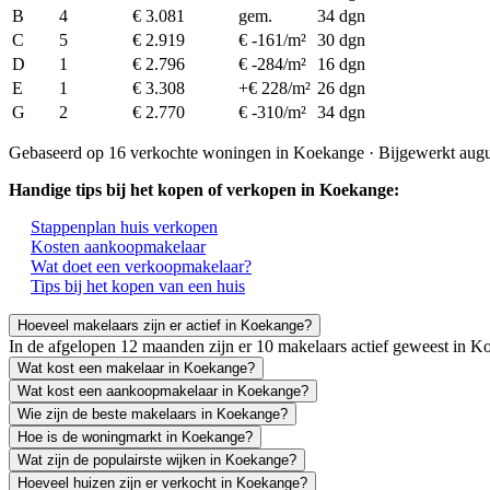
B
4
€ 3.081
gem.
34 dgn
C
5
€ 2.919
€ -161/m²
30 dgn
D
1
€ 2.796
€ -284/m²
16 dgn
E
1
€ 3.308
+€ 228/m²
26 dgn
G
2
€ 2.770
€ -310/m²
34 dgn
Gebaseerd op 16 verkochte woningen in Koekange · Bijgewerkt aug
Handige tips bij het kopen of verkopen in Koekange:
Stappenplan huis verkopen
Kosten aankoopmakelaar
Wat doet een verkoopmakelaar?
Tips bij het kopen van een huis
Hoeveel makelaars zijn er actief in Koekange?
In de afgelopen 12 maanden zijn er 10 makelaars actief geweest in
Wat kost een makelaar in Koekange?
Wat kost een aankoopmakelaar in Koekange?
Wie zijn de beste makelaars in Koekange?
Hoe is de woningmarkt in Koekange?
Wat zijn de populairste wijken in Koekange?
Hoeveel huizen zijn er verkocht in Koekange?