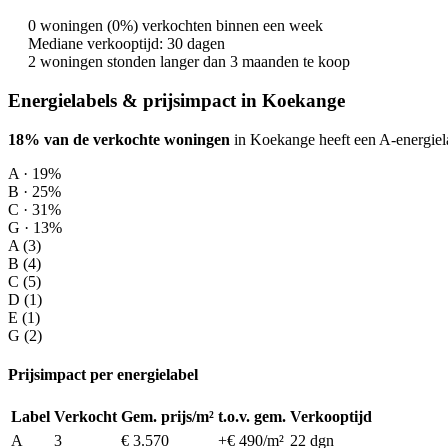
0 woningen (0%) verkochten binnen een week
Mediane verkooptijd: 30 dagen
2 woningen stonden langer dan 3 maanden te koop
Energielabels & prijsimpact in Koekange
18% van de verkochte woningen
in Koekange heeft een A-energiel
A · 19%
B · 25%
C · 31%
G · 13%
A (3)
B (4)
C (5)
D (1)
E (1)
G (2)
Prijsimpact per energielabel
Label
Verkocht
Gem. prijs/m²
t.o.v. gem.
Verkooptijd
A
3
€ 3.570
+€ 490/m²
22 dgn