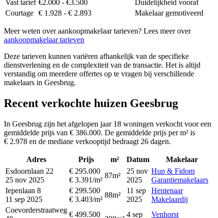
Vast tarief
€2.000 - €3.500
Duidelijkheid vooraf
Courtage
€ 1.928 - € 2.893
Makelaar gemotiveerd
Meer weten over aankoopmakelaar tarieven? Lees meer over
aankoopmakelaar tarieven
Deze tarieven kunnen variëren afhankelijk van de specifieke
dienstverlening en de complexiteit van de transactie. Het is altijd
verstandig om meerdere offertes op te vragen bij verschillende
makelaars in Geesbrug.
Recent verkochte huizen Geesbrug
In Geesbrug zijn het afgelopen jaar 18 woningen verkocht voor een
gemiddelde prijs van € 386.000. De gemiddelde prijs per m² is
€ 2.978 en de mediane verkooptijd bedraagt 26 dagen.
Adres
Prijs
m²
Datum
Makelaar
Esdoornlaan 22
€ 295.000
25 nov
Hup & Fidom
87m²
25 nov 2025
€ 3.391/m²
2025
Garantiemakelaars
Iepenlaan 8
€ 299.500
11 sep
Hentenaar
88m²
11 sep 2025
€ 3.403/m²
2025
Makelaardij
Coevorderstraatweg
€ 499.500
4 sep
Venhorst