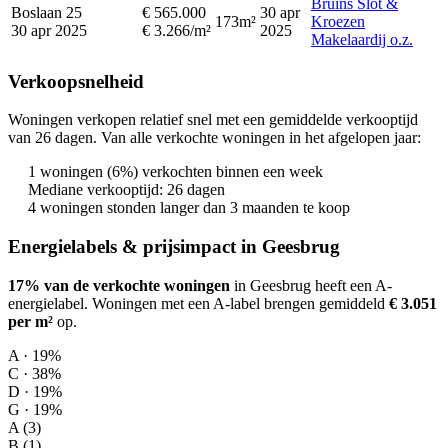
Bruins Slot &
Boslaan 25
€ 565.000
30 apr
173m²
Kroezen
30 apr 2025
€ 3.266/m²
2025
Makelaardij o.z.
Verkoopsnelheid
Woningen verkopen relatief snel met een gemiddelde verkooptijd
van 26 dagen. Van alle verkochte woningen in het afgelopen jaar:
1 woningen (6%) verkochten binnen een week
Mediane verkooptijd: 26 dagen
4 woningen stonden langer dan 3 maanden te koop
Energielabels & prijsimpact in Geesbrug
17% van de verkochte woningen
in Geesbrug heeft een A-
energielabel.
Woningen met een A-label brengen gemiddeld
€ 3.051
per m²
op
.
A · 19%
C · 38%
D · 19%
G · 19%
A (3)
B (1)