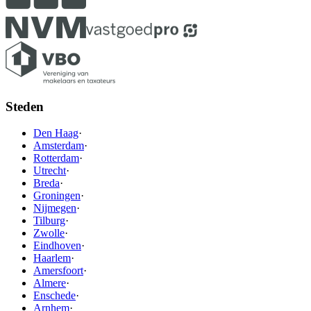
Steden
Den Haag
·
Amsterdam
·
Rotterdam
·
Utrecht
·
Breda
·
Groningen
·
Nijmegen
·
Tilburg
·
Zwolle
·
Eindhoven
·
Haarlem
·
Amersfoort
·
Almere
·
Enschede
·
Arnhem
·