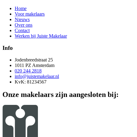
Home
Voor makelaars
Nieuws
Over ons
Contact
Werken bij Juiste Makelaar
Info
Jodenbreedstraat 25
1011 PZ Amsterdam
020 244 2818
info@juistemakelaar.nl
KvK: 81234567
Onze makelaars zijn aangesloten bij: