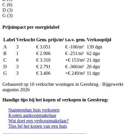
C (6)
D (3)
G (3)
Prijsimpact per energielabel
Label
Verkocht
Gem. prijs/m²
t.o.v. gem.
Verkooptijd
A
3
€ 3.051
€ -106/m²
139 dgn
B
1
€ 2.906
€ -251/m²
62 dgn
C
6
€ 3.310
+€ 153/m²
21 dgn
D
3
€ 2.791
€ -366/m²
20 dgn
G
3
€ 3.406
+€ 249/m²
11 dgn
Gebaseerd op 16 verkochte woningen in Geesbrug · Bijgewerkt
augustus 2026
Handige tips bij het kopen of verkopen in Geesbrug:
Stappenplan huis verkopen
Kosten aankoopmakelaar
Wat doet een verkoopmakelaar?
Tips bij het kopen van een huis