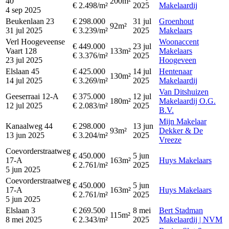
40
200m²
€ 2.498/m²
2025
Makelaardij
4 sep 2025
Beukenlaan 23
€ 298.000
31 jul
Groenhout
92m²
31 jul 2025
€ 3.239/m²
2025
Makelaars
Verl Hoogeveense
Woonaccent
€ 449.000
23 jul
Vaart 128
133m²
Makelaars
€ 3.376/m²
2025
23 jul 2025
Hoogeveen
Elslaan 45
€ 425.000
14 jul
Hentenaar
130m²
14 jul 2025
€ 3.269/m²
2025
Makelaardij
Van Ditshuizen
Geeserraai 12-A
€ 375.000
12 jul
180m²
Makelaardij O.G.
12 jul 2025
€ 2.083/m²
2025
B.V.
Mijn Makelaar
Kanaalweg 44
€ 298.000
13 jun
93m²
Dekker & De
13 jun 2025
€ 3.204/m²
2025
Vreeze
Coevorderstraatweg
€ 450.000
5 jun
17-A
163m²
Huys Makelaars
€ 2.761/m²
2025
5 jun 2025
Coevorderstraatweg
€ 450.000
5 jun
17-A
163m²
Huys Makelaars
€ 2.761/m²
2025
5 jun 2025
Elslaan 3
€ 269.500
8 mei
Bert Stadman
115m²
8 mei 2025
€ 2.343/m²
2025
Makelaardij | NVM