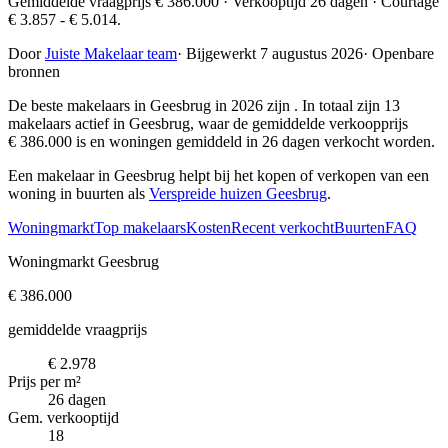
Gemiddelde vraagprijs € 386.000 · Verkooptijd 26 dagen · Courtage
€ 3.857 - € 5.014.
Door
Juiste Makelaar team
·
Bijgewerkt 7 augustus 2026
·
Openbare
bronnen
De beste makelaars in Geesbrug in 2026 zijn
. In totaal zijn 13
makelaars actief in Geesbrug, waar de gemiddelde verkoopprijs
€ 386.000 is en woningen gemiddeld in 26 dagen verkocht worden.
Een makelaar in Geesbrug helpt bij het kopen of verkopen van een
woning in buurten als
Verspreide huizen Geesbrug
.
Woningmarkt
Top makelaars
Kosten
Recent verkocht
Buurten
FAQ
Woningmarkt Geesbrug
€ 386.000
gemiddelde vraagprijs
€ 2.978
Prijs per m²
26 dagen
Gem. verkooptijd
18