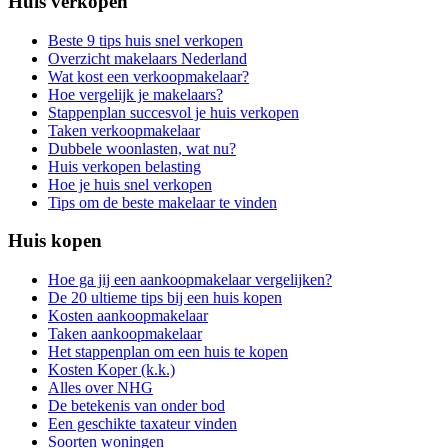
Huis verkopen
Beste 9 tips huis snel verkopen
Overzicht makelaars Nederland
Wat kost een verkoopmakelaar?
Hoe vergelijk je makelaars?
Stappenplan succesvol je huis verkopen
Taken verkoopmakelaar
Dubbele woonlasten, wat nu?
Huis verkopen belasting
Hoe je huis snel verkopen
Tips om de beste makelaar te vinden
Huis kopen
Hoe ga jij een aankoopmakelaar vergelijken?
De 20 ultieme tips bij een huis kopen
Kosten aankoopmakelaar
Taken aankoopmakelaar
Het stappenplan om een huis te kopen
Kosten Koper (k.k.)
Alles over NHG
De betekenis van onder bod
Een geschikte taxateur vinden
Soorten woningen