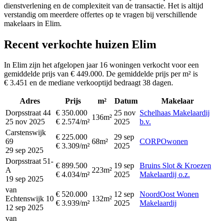
dienstverlening en de complexiteit van de transactie. Het is altijd
verstandig om meerdere offertes op te vragen bij verschillende
makelaars in Elim.
Recent verkochte huizen Elim
In Elim zijn het afgelopen jaar 16 woningen verkocht voor een
gemiddelde prijs van € 449.000. De gemiddelde prijs per m² is
€ 3.451 en de mediane verkooptijd bedraagt 38 dagen.
Adres
Prijs
m²
Datum
Makelaar
Dorpsstraat 44
€ 350.000
25 nov
Schelhaas Makelaardij
136m²
25 nov 2025
€ 2.574/m²
2025
b.v.
Carstenswijk
€ 225.000
29 sep
69
68m²
CORPOwonen
€ 3.309/m²
2025
29 sep 2025
Dorpsstraat 51-
€ 899.500
19 sep
Bruins Slot & Kroezen
A
223m²
€ 4.034/m²
2025
Makelaardij o.z.
19 sep 2025
van
€ 520.000
12 sep
NoordOost Wonen
Echtenswijk 10
132m²
€ 3.939/m²
2025
Makelaardij
12 sep 2025
van