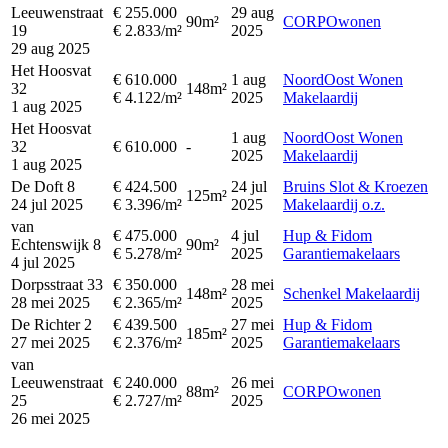
Leeuwenstraat
€ 255.000
29 aug
90m²
CORPOwonen
19
€ 2.833/m²
2025
29 aug 2025
Het Hoosvat
€ 610.000
1 aug
NoordOost Wonen
32
148m²
€ 4.122/m²
2025
Makelaardij
1 aug 2025
Het Hoosvat
1 aug
NoordOost Wonen
32
€ 610.000
-
2025
Makelaardij
1 aug 2025
De Doft 8
€ 424.500
24 jul
Bruins Slot & Kroezen
125m²
24 jul 2025
€ 3.396/m²
2025
Makelaardij o.z.
van
€ 475.000
4 jul
Hup & Fidom
Echtenswijk 8
90m²
€ 5.278/m²
2025
Garantiemakelaars
4 jul 2025
Dorpsstraat 33
€ 350.000
28 mei
148m²
Schenkel Makelaardij
28 mei 2025
€ 2.365/m²
2025
De Richter 2
€ 439.500
27 mei
Hup & Fidom
185m²
27 mei 2025
€ 2.376/m²
2025
Garantiemakelaars
van
Leeuwenstraat
€ 240.000
26 mei
88m²
CORPOwonen
25
€ 2.727/m²
2025
26 mei 2025