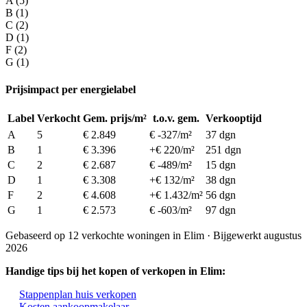
A (5)
B (1)
C (2)
D (1)
F (2)
G (1)
Prijsimpact per energielabel
Label
Verkocht
Gem. prijs/m²
t.o.v. gem.
Verkooptijd
A
5
€ 2.849
€ -327/m²
37 dgn
B
1
€ 3.396
+€ 220/m²
251 dgn
C
2
€ 2.687
€ -489/m²
15 dgn
D
1
€ 3.308
+€ 132/m²
38 dgn
F
2
€ 4.608
+€ 1.432/m²
56 dgn
G
1
€ 2.573
€ -603/m²
97 dgn
Gebaseerd op 12 verkochte woningen in Elim · Bijgewerkt augustus
2026
Handige tips bij het kopen of verkopen in Elim:
Stappenplan huis verkopen
Kosten aankoopmakelaar