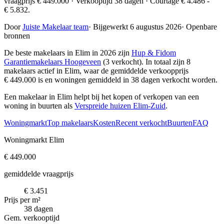
vraagprijs € 449.000 · Verkooptijd 38 dagen · Courtage € 4.486 -
€ 5.832.
Door
Juiste Makelaar team
·
Bijgewerkt 6 augustus 2026
·
Openbare
bronnen
De beste makelaars in Elim in 2026 zijn
Hup & Fidom
Garantiemakelaars Hoogeveen
(3 verkocht)
. In totaal zijn 8
makelaars actief in Elim, waar de gemiddelde verkoopprijs
€ 449.000 is en woningen gemiddeld in 38 dagen verkocht worden.
Een makelaar in Elim helpt bij het kopen of verkopen van een
woning in buurten als
Verspreide huizen Elim-Zuid
.
Woningmarkt
Top makelaars
Kosten
Recent verkocht
Buurten
FAQ
Woningmarkt Elim
€ 449.000
gemiddelde vraagprijs
€ 3.451
Prijs per m²
38 dagen
Gem. verkooptijd