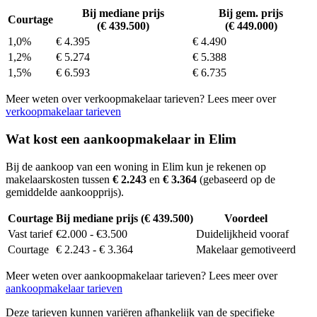
Bij mediane prijs
Bij gem. prijs
Courtage
(€ 439.500)
(€ 449.000)
1,0%
€ 4.395
€ 4.490
1,2%
€ 5.274
€ 5.388
1,5%
€ 6.593
€ 6.735
Meer weten over verkoopmakelaar tarieven? Lees meer over
verkoopmakelaar tarieven
Wat kost een aankoopmakelaar in Elim
Bij de aankoop van een woning in Elim kun je rekenen op
makelaarskosten tussen
€ 2.243
en
€ 3.364
(gebaseerd op de
gemiddelde aankoopprijs).
Courtage
Bij mediane prijs (€ 439.500)
Voordeel
Vast tarief
€2.000 - €3.500
Duidelijkheid vooraf
Courtage
€ 2.243 - € 3.364
Makelaar gemotiveerd
Meer weten over aankoopmakelaar tarieven? Lees meer over
aankoopmakelaar tarieven
Deze tarieven kunnen variëren afhankelijk van de specifieke